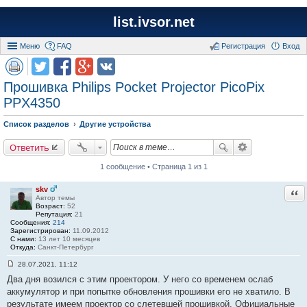
list.ivsor.net
Меню
FAQ
Регистрация
Вход
Прошивка Philips Pocket Projector PicoPix
PPX4350
Список разделов
Другие устройства
Ответить
1 сообщение • Страница 1 из 1
skv
Отв
Автор темы
Возраст:
52
Репутация:
21
Сообщения:
214
Зарегистрирован:
11.09.2012
С нами:
13 лет 10 месяцев
Откуда:
Санкт-Петербург
28.07.2021, 11:12
С
Два дня возился с этим проектором. У него со временем ослаб
о
о
аккумулятор и при попытке обновления прошивки его не хватило. В
б
результате имеем проектор со слетевшей прошивкой. Официальные
щ