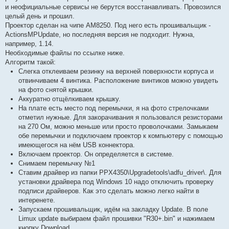
е
и неофициальные сервисы не берутся восстанавливать. Провозился
н
целый день и прошил.
и
е
Проектор сделан на чипе AM8250. Под него есть прошивальщик -
#
ActionsMPUpdate, но последняя версия не подходит. Нужна,
1
например, 1.14.
Необходимые файлы по ссылке ниже.
Алгоритм такой:
Слегка отклеиваем резинку на верхней поверхности корпуса и
отвинчиваем 4 винтика. Расположение винтиков можно увидеть
на фото снятой крышки.
Аккуратно отщёлкиваем крышку.
На плате есть место под перемычки, я на фото стрелочками
отметил нужные. Для закорачивания я пользовался резисторами
на 270 Ом, можно меньше или просто проволочками. Замыкаем
обе перемычки и подключаем проектор к компьютеру с помощью
имеющегося на нём USB коннектора.
Включаем проектор. Он определяется в системе.
Снимаем перемычку №1
Ставим драйвер из папки PPX4350\Upgradetools\adfu_driver\. Для
установки драйвера под Windows 10 надо отключить проверку
подписи драйверов. Как это сделать можно легко найти в
интеренете.
Запускаем прошивальщик, идём на закладку Update. В поле
Limux update выбираем файл прошивки "R30+.bin" и нажимаем
кнопку Download