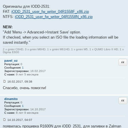
н
Оригиналы для IODD-2531:
и
е
FAT:
iODD_2531_user_fw_writer_04R1558F_x86.zip
#
NTFS:
iODD_2531_user_fw_writer_04R1558N_x86.zip
3
NEW:
"Add 'Menu -> Advanced->Instant Save' option.
If checked, when you select an ISO file the loading information will be
saved instantly."
2 x gmini C6HD, 3 x gmini M6HD, 1 x gmini M61HD, 1 x gmini M5, 1 x QUMO Libro II HD, 1 x
Digma E600
pavel_oz
Отв
Репутация:
0
Сообщения:
1
Зарегистрирован:
16.02.2017
С нами:
9 лет 5 месяцев
16.02.2017, 09:38
С
Спасибо, очень помогли!
о
о
б
щ
dinamito
Отв
е
Репутация:
0
н
Сообщения:
1
и
Зарегистрирован:
14.10.2017
е
С нами:
8 лет 9 месяцев
#
4
14.10.2017, 04:07
С
появилась прошивка R1600N для iODD_2531, для заливки в Zalman
о