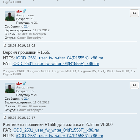
Digma E600
и
е
#
skv
Отв
1
Автор темы
Возраст:
52
Репутация:
21
Сообщения:
214
Зарегистрирован:
11.09.2012
С нами:
13 лет 10 месяцев
Откуда:
Санкт-Петербург
28.03.2016, 18:02
С
Версия прошивки R1555.
о
о
NTFS:
iODD_2531_user_fw_writer_04(R1555N)_x86.rar
б
FAT:
iODD_2531_user_fw_writer_04(R1555F)_x86.rar
щ
е
н
2 x gmini C6HD, 3 x gmini M6HD, 1 x gmini M61HD, 1 x gmini M5, 1 x QUMO Libro II HD, 1 x
Digma E600
и
е
#
skv
Отв
2
Автор темы
Возраст:
52
Репутация:
21
Сообщения:
214
Зарегистрирован:
11.09.2012
С нами:
13 лет 10 месяцев
Откуда:
Санкт-Петербург
05.05.2016, 12:57
С
Комплекты прошивки R1558 для заливки в Zalman VE300.
о
о
FAT:
iODD_2531_user_fw_writer_04(R1558F)_x86.rar
б
NTFS:
iODD_2531_user_fw_writer_04(R1558N)_x86.rar
щ
е