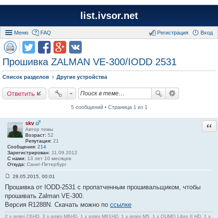
list.ivsor.net
Меню
FAQ
Регистрация
Вход
Прошивка ZALMAN VE-300/IODD 2531
Список разделов
Другие устройства
Ответить
5 сообщений • Страница 1 из 1
skv
Отв
Автор темы
Возраст:
52
Репутация:
21
Сообщения:
214
Зарегистрирован:
11.09.2012
С нами:
13 лет 10 месяцев
Откуда:
Санкт-Петербург
28.05.2015, 00:01
С
Прошивка от IODD-2531 с пропатченным прошивальщиком, чтобы
о
о
прошивать Zalman VE-300.
б
Версия R1288N. Скачать можно по
ссылке
щ
е
н
2 x gmini C6HD, 3 x gmini M6HD, 1 x gmini M61HD, 1 x gmini M5, 1 x QUMO Libro II HD, 1 x