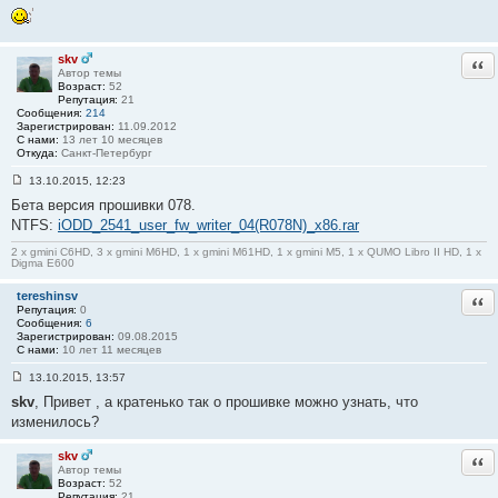
С
о
о
б
щ
skv
Отв
е
Автор темы
н
Возраст:
52
и
Репутация:
21
е
Сообщения:
214
#
Зарегистрирован:
11.09.2012
1
С нами:
13 лет 10 месяцев
3
Откуда:
Санкт-Петербург
13.10.2015, 12:23
С
Бета версия прошивки 078.
о
о
NTFS:
iODD_2541_user_fw_writer_04(R078N)_x86.rar
б
щ
2 x gmini C6HD, 3 x gmini M6HD, 1 x gmini M61HD, 1 x gmini M5, 1 x QUMO Libro II HD, 1 x
е
Digma E600
н
и
tereshinsv
Отв
е
Репутация:
0
#
Сообщения:
6
1
Зарегистрирован:
09.08.2015
4
С нами:
10 лет 11 месяцев
13.10.2015, 13:57
С
skv
, Привет , а кратенько так о прошивке можно узнать, что
о
о
изменилось?
б
щ
е
skv
Отв
н
Автор темы
и
Возраст:
52
е
Репутация:
21