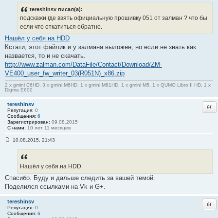
о
о
tereshinsv писал(а):
б
подскажи где взять официальную прошивку 051 от залман ? что бы
щ
е
если что откатиться обратно.
н
Нашёл у себя на HDD
и
е
Кстати, этот файлик и у залмана выложен, но если не знать как
#
назвается, то и не скачать.
9
http://www.zalman.com/DataFile/Contact/Download/ZM-
VE400_user_fw_writer_03(R051N)_x86.zip
2 x gmini C6HD, 3 x gmini M6HD, 1 x gmini M61HD, 1 x gmini M5, 1 x QUMO Libro II HD, 1 x
Digma E600
tereshinsv
Отв
Репутация:
0
Сообщения:
6
Зарегистрирован:
09.08.2015
С нами:
10 лет 11 месяцев
10.08.2015, 21:43
С
о
о
б
Нашёл у себя на HDD
щ
е
Спасибо. Буду и дальше следить за вашей темой.
н
и
Поделился ссылками на Vk и G+.
е
#
tereshinsv
Отв
1
Репутация:
0
0
Сообщения:
6