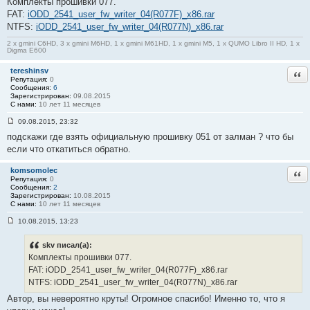
Комплекты прошивки 077.
о
о
FAT:
iODD_2541_user_fw_writer_04(R077F)_x86.rar
б
NTFS:
iODD_2541_user_fw_writer_04(R077N)_x86.rar
щ
е
н
2 x gmini C6HD, 3 x gmini M6HD, 1 x gmini M61HD, 1 x gmini M5, 1 x QUMO Libro II HD, 1 x
Digma E600
и
е
#
tereshinsv
Отв
5
Репутация:
0
Сообщения:
6
Зарегистрирован:
09.08.2015
С нами:
10 лет 11 месяцев
09.08.2015, 23:32
С
подскажи где взять официальную прошивку 051 от залман ? что бы
о
о
если что откатиться обратно.
б
щ
е
komsomolec
Отв
н
Репутация:
0
и
Сообщения:
2
е
Зарегистрирован:
10.08.2015
#
С нами:
10 лет 11 месяцев
6
10.08.2015, 13:23
С
о
о
skv писал(а):
б
Комплекты прошивки 077.
щ
е
FAT: iODD_2541_user_fw_writer_04(R077F)_x86.rar
н
NTFS: iODD_2541_user_fw_writer_04(R077N)_x86.rar
и
е
Автор, вы невероятно круты! Огромное спасибо! Именно то, что я
#