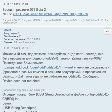
19.10.2015, 15:04
С
Версия прошивки 078 Beta 3.
о
о
NTFS:
iODD_2541_user_fw_writer_04(R078N_B03)_x86.rar
б
щ
2 x gmini C6HD, 3 x gmini M6HD, 1 x gmini M61HD, 1 x gmini M5, 1 x QUMO Libro II HD, 1 x
е
Digma E600
н
и
UserX
Отв
е
Репутация:
0
#
Сообщения:
2
1
Зарегистрирован:
23.10.2015
8
С нами:
10 лет 9 месяцев
23.10.2015, 13:24
С
Уважаемый
skv
, подскажите, пожалуйста, а где взять последнюю
о
о
бету прошивки для родного iodd2541 (аналог Zalman zm ve-400)?
б
Приведённая Вами ссылка
щ
е
ftp://sps.iodd.co.kr/open/iodd/iodd2541/firmware/
у меня не открываются
н
(пробовал с разных компов и разными браузерами), а пропатченная
и
е
Вами для Zalman-а версия не работает на iodd2541. Сообщает:
#
Device does not matched.
1
9
Добавлено спустя 1 час 8 минут:
Отредактировал блок [USB String Descriptor] в файле config-iodd2541-
02(BF0).ini:
Было:
[USB String Descriptor]