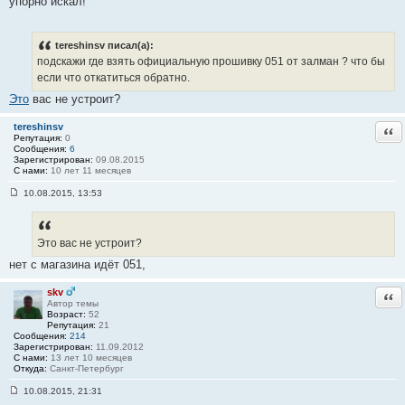
упорно искал!
7
tereshinsv писал(а):
подскажи где взять официальную прошивку 051 от залман ? что бы
если что откатиться обратно.
Это
вас не устроит?
tereshinsv
Отв
Репутация:
0
Сообщения:
6
Зарегистрирован:
09.08.2015
С нами:
10 лет 11 месяцев
10.08.2015, 13:53
С
о
о
б
Это вас не устроит?
щ
е
нет с магазина идёт 051,
н
и
е
skv
Отв
#
Автор темы
8
Возраст:
52
Репутация:
21
Сообщения:
214
Зарегистрирован:
11.09.2012
С нами:
13 лет 10 месяцев
Откуда:
Санкт-Петербург
10.08.2015, 21:31
С