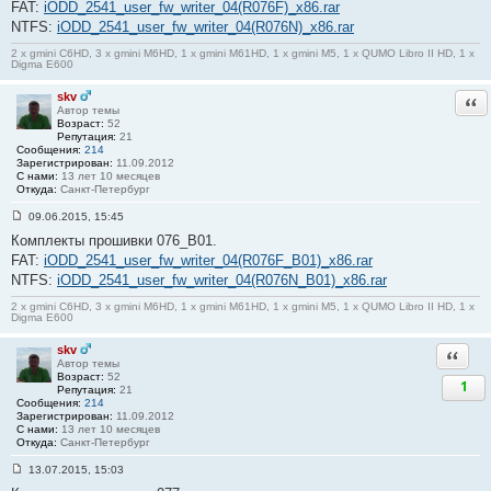
FAT:
iODD_2541_user_fw_writer_04(R076F)_x86.rar
б
NTFS:
iODD_2541_user_fw_writer_04(R076N)_x86.rar
щ
е
н
2 x gmini C6HD, 3 x gmini M6HD, 1 x gmini M61HD, 1 x gmini M5, 1 x QUMO Libro II HD, 1 x
Digma E600
и
е
#
skv
Отв
3
Автор темы
Возраст:
52
Репутация:
21
Сообщения:
214
Зарегистрирован:
11.09.2012
С нами:
13 лет 10 месяцев
Откуда:
Санкт-Петербург
09.06.2015, 15:45
С
Комплекты прошивки 076_B01.
о
о
FAT:
iODD_2541_user_fw_writer_04(R076F_B01)_x86.rar
б
NTFS:
iODD_2541_user_fw_writer_04(R076N_B01)_x86.rar
щ
е
н
2 x gmini C6HD, 3 x gmini M6HD, 1 x gmini M61HD, 1 x gmini M5, 1 x QUMO Libro II HD, 1 x
Digma E600
и
е
#
skv
Ответи
4
Автор темы
Возраст:
52
1
Репутация:
21
Сообщения:
214
Зарегистрирован:
11.09.2012
С нами:
13 лет 10 месяцев
Откуда:
Санкт-Петербург
13.07.2015, 15:03
С