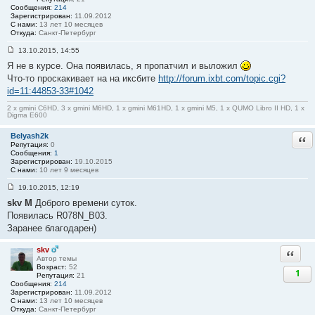
#
Сообщения:
214
1
Зарегистрирован:
11.09.2012
5
С нами:
13 лет 10 месяцев
Откуда:
Санкт-Петербург
13.10.2015, 14:55
С
Я не в курсе. Она появилась, я пропатчил и выложил
о
о
Что-то проскакивает на на иксбите
http://forum.ixbt.com/topic.cgi?
б
id=11:44853-33#1042
щ
е
н
2 x gmini C6HD, 3 x gmini M6HD, 1 x gmini M61HD, 1 x gmini M5, 1 x QUMO Libro II HD, 1 x
Digma E600
и
е
#
Belyash2k
Отв
1
Репутация:
0
6
Сообщения:
1
Зарегистрирован:
19.10.2015
С нами:
10 лет 9 месяцев
19.10.2015, 12:19
С
skv M
Доброго времени суток.
о
о
Появилась R078N_B03.
б
Заранее благодарен)
щ
е
н
skv
Ответи
и
Автор темы
е
Возраст:
52
#
1
Репутация:
21
1
Сообщения:
214
7
Зарегистрирован:
11.09.2012
С нами:
13 лет 10 месяцев
Откуда:
Санкт-Петербург