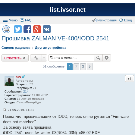
list.ivsor.net
Меню
FAQ
Регистрация
Вход
Прошивка ZALMAN VE-400/IODD 2541
Список разделов
Другие устройства
Ответить
1
2
3
51 сообщение
skv
Отв
Автор темы
Возраст:
52
Репутация:
21
Сообщения:
214
Зарегистрирован:
11.09.2012
С нами:
13 лет 10 месяцев
Откуда:
Санкт-Петербург
21.05.2015, 14:21
С
Пропатчил прошивальщик от IODD, теперь он не ругается "Firmware
о
о
does not matched"
б
За основу взята прошивка
щ
е
iODD_2541_user_fw_writer_03(R064_03N)_x86-02.EXE
н