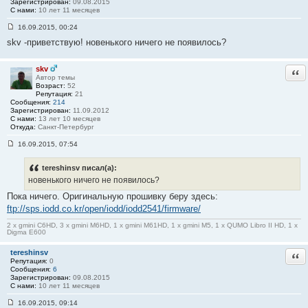
Зарегистрирован:
09.08.2015
С нами:
10 лет 11 месяцев
16.09.2015, 00:24
С
skv -приветствую! новенького ничего не появилось?
о
о
б
щ
skv
Отв
е
Автор темы
н
Возраст:
52
и
Репутация:
21
е
Сообщения:
214
#
Зарегистрирован:
11.09.2012
1
С нами:
13 лет 10 месяцев
1
Откуда:
Санкт-Петербург
16.09.2015, 07:54
С
о
о
tereshinsv писал(а):
б
новенького ничего не появилось?
щ
е
Пока ничего. Оригинальную прошивку беру здесь:
н
ftp://sps.iodd.co.kr/open/iodd/iodd2541/firmware/
и
е
#
2 x gmini C6HD, 3 x gmini M6HD, 1 x gmini M61HD, 1 x gmini M5, 1 x QUMO Libro II HD, 1 x
Digma E600
1
2
tereshinsv
Отв
Репутация:
0
Сообщения:
6
Зарегистрирован:
09.08.2015
С нами:
10 лет 11 месяцев
16.09.2015, 09:14