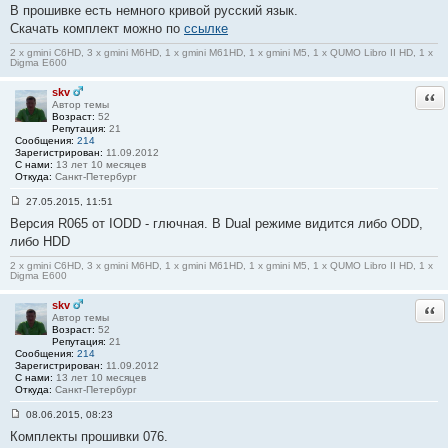
В прошивке есть немного кривой русский язык.
и
е
Скачать комплект можно по
ссылке
#
1
2 x gmini C6HD, 3 x gmini M6HD, 1 x gmini M61HD, 1 x gmini M5, 1 x QUMO Libro II HD, 1 x
Digma E600
skv
Отв
Автор темы
Возраст:
52
Репутация:
21
Сообщения:
214
Зарегистрирован:
11.09.2012
С нами:
13 лет 10 месяцев
Откуда:
Санкт-Петербург
27.05.2015, 11:51
С
Версия R065 от IODD - глючная. В Dual режиме видится либо ODD,
о
о
либо HDD
б
щ
2 x gmini C6HD, 3 x gmini M6HD, 1 x gmini M61HD, 1 x gmini M5, 1 x QUMO Libro II HD, 1 x
е
Digma E600
н
и
skv
Отв
е
Автор темы
#
Возраст:
52
2
Репутация:
21
Сообщения:
214
Зарегистрирован:
11.09.2012
С нами:
13 лет 10 месяцев
Откуда:
Санкт-Петербург
08.06.2015, 08:23
С
Комплекты прошивки 076.
о
о