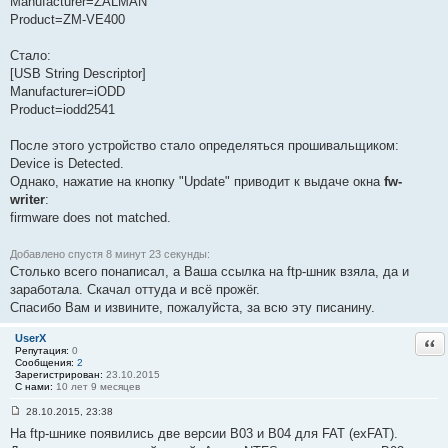
Manufacturer=ZALMAN
Product=ZM-VE400
Стало:
[USB String Descriptor]
Manufacturer=iODD
Product=iodd2541
После этого устройство стало определяться прошивальщиком:
Device is Detected.
Однако, нажатие на кнопку "Update" приводит к выдаче окна
fw-
writer
:
firmware does not matched.
Добавлено спустя 8 минут 23 секунды:
Столько всего понаписал, а Ваша ссылка на ftp-шник взяла, да и
заработала. Скачал оттуда и всё прожёг.
Спасибо Вам и извините, пожалуйста, за всю эту писанину.
UserX
Отв
Репутация:
0
Сообщения:
2
Зарегистрирован:
23.10.2015
С нами:
10 лет 9 месяцев
28.10.2015, 23:38
С
На ftp-шнике появились две версии B03 и B04 для FAT (exFAT).
о
о