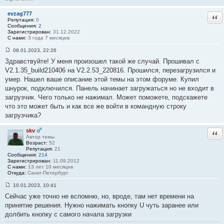
Now press [u/U] key to upgrade software: u
evzag777
Отв
File system error,please upgrade by TFTP
Репутация:
0
Сообщения:
2
Зарегистрирован:
31.12.2022
Please input ip address of device: 192.168.1.1
С нами:
3 года 7 месяцев
Please input ip address of upgrade server: 192.168.1.2
Confirm?(y/n): y
08.01.2023, 22:26
Do you want to erase devcfg partition after update? (y/n/q):
С
Здравствуйте! У меня произошел такой же случай. Прошивал с
о
y
о
V2.1.35_build210406 на V2.2.53_220816. Прошился, перезагрузился и
Hisilicon ETH net controler
б
MAC: C0-51-7E-07-AF-DC
умер. Нашел ваше описание этой темы на этом форуме. Купил
щ
eth0 : phy status change : LINK=UP : DUPLEX=FULL :
е
шнурок, подключился. Панель начинает загружаться но не входит в
н
SPEED=100M
загрузчик. Чего только не нажимал. Может поможете, подскажете
и
TFTP from server 192.168.1.2; our IP address is 192.168.1.1
е
что это может быть и как все же войти в командную строку
Download Filename 'digicap.dav'.
#
загрузчика?
Download to address: 0x80008000
2
Downloading:
#################################################
skv
Отв
Автор темы
done
Возраст:
52
Bytes transferred = 21184666 (143409a hex)
Репутация:
21
cramfs.img checkSum ok !
Сообщения:
214
Erasing SPI flash...done
Зарегистрирован:
11.09.2012
С нами:
13 лет 10 месяцев
Writing SPI flash...done
Откуда:
Санкт-Петербург
Upgrade check ......done
Erasing devcfg...done
10.01.2023, 10:41
digicap update success
С
Сейчас уже точно не вспомню, но, вроде, там нет времени на
о
Press ENTER key to reboot
о
принятие решения. Нужно нажимать кнопку U чуть заранее или
resetting ...
б
долбить кнопку с самого начала загрузки
щ
е