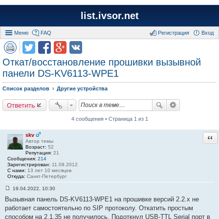
list.ivsor.net
Меню
FAQ
Регистрация
Вход
Откат/восстановление прошивки вызывной
панели DS-KV6113-WPE1
Список разделов
Другие устройства
Ответить
4 сообщения • Страница 1 из 1
skv
Отв
Автор темы
Возраст:
52
Репутация:
21
Сообщения:
214
Зарегистрирован:
11.09.2012
С нами:
13 лет 10 месяцев
Откуда:
Санкт-Петербург
19.04.2022, 10:30
С
Вызывная панель DS-KV6113-WPE1 на прошивке версий 2.2.х не
о
о
работает самостоятельно по SIP протоколу. Откатить простым
б
способом на 2.1.35 не получилось. Подоткнул USB-TTL Serial порт в
щ