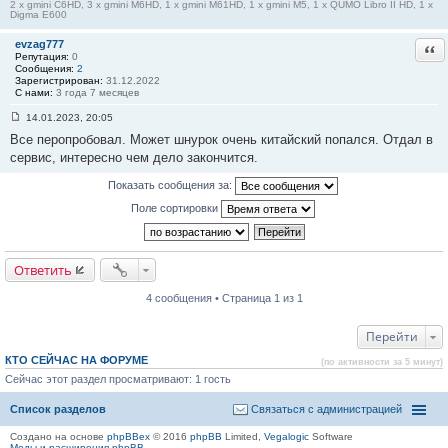
н
2 x gmini C6HD, 3 x gmini M6HD, 1 x gmini M61HD, 1 x gmini M5, 1 x QUMO Libro II HD, 1 x
Digma E600
и
е
#
evzag777
Отв
3
Репутация:
0
Сообщения:
2
Зарегистрирован:
31.12.2022
С нами:
3 года 7 месяцев
14.01.2023, 20:05
С
Все перопробовал. Может шнурок очень китайский попался. Отдал в
о
о
сервис, интересно чем дело закончится.
б
щ
Показать сообщения за:
е
н
Поле сортировки
и
е
#
4
Ответить
4 сообщения • Страница 1 из 1
Перейти
КТО СЕЙЧАС НА ФОРУМЕ
(по активности за 5 минут)
Сейчас этот раздел просматривают: 1 гость
Список разделов
Связаться с администрацией
Создано на основе
phpBBex
© 2016
phpBB
Limited,
Vegalogic
Software
Моды и расширения phpBB