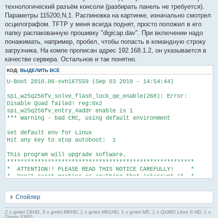
е
технологический разъём консоли (разбирать панель не требуется).
н
Параметры 115200,N,1. Распиновка на картинке, изначально смотрел
и
е
осцилографом. TFTP у меня всегда поднят, просто положил в его
#
папку распакованную прошивку "digicap.dav". При включении надо
1
понажимать, например, пробел, чтобы попасть в командную строку
загрузчика. На компе прописан адрес 192.168.1.2, он указывается в
качестве сервера. Остальное и так понятно.
КОД:
ВЫДЕЛИТЬ ВСЁ
U-Boot 2010.06-svn167559 (Sep 03 2019 - 14:54:44)
spi_w25q256fv_solve_flash_lock_qe_enable(268): Error:
Disable Quad failed! reg:0x2
spi_w25q256fv_entry_4addr enable is 1
*** Warning - bad CRC, using default environment
set default env for Linux
Hit any key to stop autoboot: 1
This program will upgrade software.
*******************************************************
* ATTENTION!! PLEASE READ THIS NOTICE CAREFULLY! *
* Don't reset machine,or anything that interrupt it. *
* The upgrade process must finish in 10 minutes! *
* If this program fails,machine might be unusable, *
Спойлер
* and you will need to reflash again. *
* If you find this too risky,power off machine now. *
2 x gmini C6HD, 3 x gmini M6HD, 1 x gmini M61HD, 1 x gmini M5, 1 x QUMO Libro II HD, 1 x
*******************************************************
Digma E600