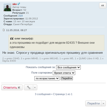
щ
е
skv
Отв
н
Автор темы
и
Возраст:
52
е
Репутация:
21
#
Сообщения:
214
2
Зарегистрирован:
11.09.2012
С нами:
13 лет 10 месяцев
Откуда:
Санкт-Петербург
11.05.2016, 08:27
С
о
о
олег писал(а):
б
а эта прошивка не подойдет для модели 8243S ? Внешне они
щ
е
одинаковы
н
Не знаю. Спроси у продавца оригинальную прошивку для сравнения
и
е
#
2 x gmini C6HD, 3 x gmini M6HD, 1 x gmini M61HD, 1 x gmini M5, 1 x QUMO Libro II HD, 1 x
Digma E600
3
Показать сообщения за:
Поле сортировки
Ответить
3 сообщения • Страница 1 из 1
Перейти