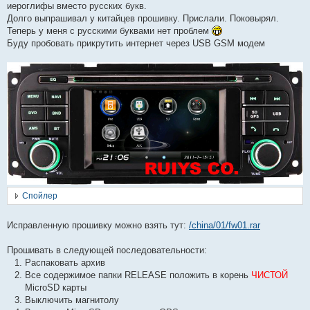
иероглифы вместо русских букв.
и
е
Долго выпрашивал у китайцев прошивку. Прислали. Поковырял.
#
Теперь у меня с русскими буквами нет проблем
1
Буду пробовать прикрутить интернет через USB GSM модем
Спойлер
Исправленную прошивку можно взять тут:
/china/01/fw01.rar
Прошивать в следующей последовательности:
Распаковать архив
Все содержимое папки RELEASE положить в корень
ЧИСТОЙ
MicroSD карты
Выключить магнитолу