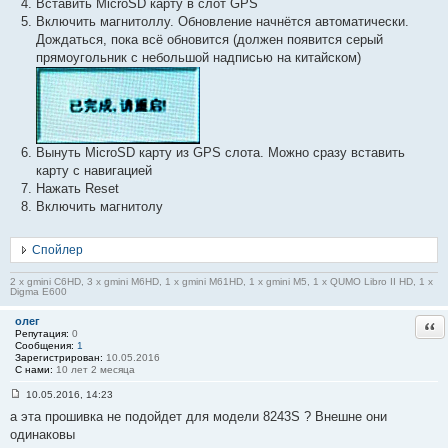
Вставить MicroSD карту в слот GPS
Включить магнитоллу. Обновление начнётся автоматически.
Дождаться, пока всё обновится (должен появится серый
прямоугольник с небольшой надписью на китайском)
Вынуть MicroSD карту из GPS слота. Можно сразу вставить
карту с навигацией
Нажать Reset
Включить магнитолу
Спойлер
2 x gmini C6HD, 3 x gmini M6HD, 1 x gmini M61HD, 1 x gmini M5, 1 x QUMO Libro II HD, 1 x
Digma E600
олег
Отв
Репутация:
0
Сообщения:
1
Зарегистрирован:
10.05.2016
С нами:
10 лет 2 месяца
10.05.2016, 14:23
С
а эта прошивка не подойдет для модели 8243S ? Внешне они
о
о
одинаковы
б