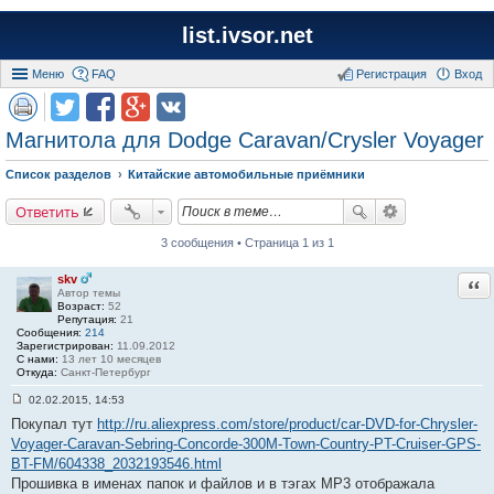
list.ivsor.net
Меню
FAQ
Регистрация
Вход
Магнитола для Dodge Caravan/Crysler Voyager
Список разделов
Китайские автомобильные приёмники
Ответить
3 сообщения • Страница 1 из 1
skv
Отв
Автор темы
Возраст:
52
Репутация:
21
Сообщения:
214
Зарегистрирован:
11.09.2012
С нами:
13 лет 10 месяцев
Откуда:
Санкт-Петербург
02.02.2015, 14:53
С
Покупал тут
http://ru.aliexpress.com/store/product/car-DVD-for-Chrysler-
о
о
Voyager-Caravan-Sebring-Concorde-300M-Town-Country-PT-Cruiser-GPS-
б
BT-FM/604338_2032193546.html
щ
е
Прошивка в именах папок и файлов и в тэгах MP3 отображала
н