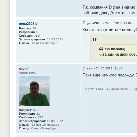
н
Т.к. компания Digma видимо
и
е
всё таки доведёте что возмо
#
3
7
gena2608
»
24.05.2013, 19:04
gena2608
С
Возраст:
52
Константин,ответьте пожалу
о
Репутация:
0
о
Сообщения:
9
б
Зарегистрирован:
04.03.2013
щ
С нами:
13 лет 5 месяцев
е
н
skv писал(а):
и
Китайцы на днях обещ
е
#
3
8
skv
»
24.05.2013, 21:40
skv
С
Автор темы
Пока ещё немного подожду.
о
о
б
щ
2 x gmini C6HD, 3 x gmini M6HD, 1 x 
е
н
и
е
#
3
Возраст:
52
9
Репутация:
21
Сообщения:
214
Зарегистрирован:
11.09.2012
С нами:
13 лет 10 месяцев
Откуда:
Санкт-Петербург