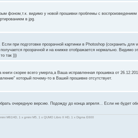
рым фоном,т.к. видимо у новой прошивки проблемы с воспроизведением
ртированием в jpg.
 Если при подготовке прозрачной картинки в Photoshop (сохранить для 
ка получается прозрачной и на книжке отображается нормально. Видимо 
то так )))
ка книги скорее всего умерла,а Ваша исправленная прошивка от 26.12.2
авление" который почему-то в Вашей прошивке отсутствует.
брать очередную версию. Подожду до конца апреля... Если не будет о
gmini M61HD, 1 x gmini M5, 1 x QUMO Libro II HD, 1 x Digma E600