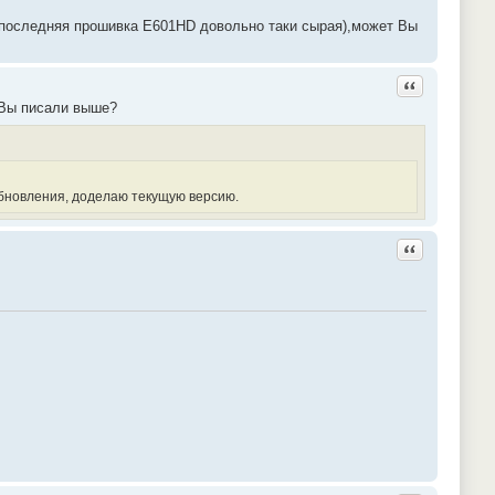
а последняя прошивка E601HD довольно таки сырая),может Вы
Ответить с ц
 Вы писали выше?
обновления, доделаю текущую версию.
Ответить с ц