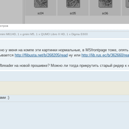
мотров
gmini M61HD, 1 x gmini M5, 1 x QUMO Libro II HD, 1 x Digma E600
 но у меня на компе эти картинки нормальные, в MSfrontpage тоже, опят
тывается
http://flibusta.net/b/268205/read
ну или
http://lib.rus.ec/b/362660/re
fbreader на новой прошивке? Можно ли тогда прикрутить старый ридер к
ами :)