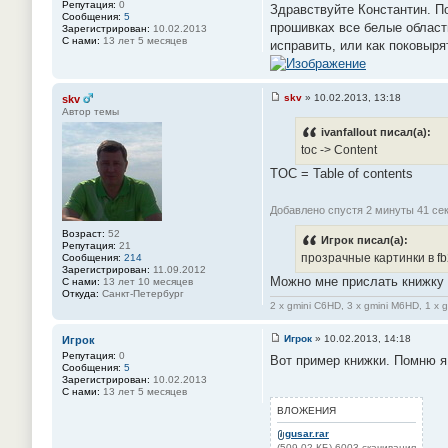
Репутация:
0
Здравствуйте Константин. По
о
Сообщения:
5
о
прошивках все белые области
Зарегистрирован:
10.02.2013
б
С нами:
13 лет 5 месяцев
исправить, или как поковырят
щ
е
н
и
е
skv
»
10.02.2013, 13:18
skv
#
С
Автор темы
2
о
2
о
ivanfallout писал(а):
б
toc -> Content
щ
е
TOC = Table of contents
н
и
е
Добавлено спустя 2 минуты 41 се
#
2
Возраст:
52
3
Игрок писал(а):
Репутация:
21
прозрачные картинки в f
Сообщения:
214
Зарегистрирован:
11.09.2012
Можно мне прислать книжку
С нами:
13 лет 10 месяцев
Откуда:
Санкт-Петербург
2 x gmini C6HD, 3 x gmini M6HD, 1 x 
Игрок
»
10.02.2013, 14:18
Игрок
С
Репутация:
0
Вот пример книжки. Помню я
о
Сообщения:
5
о
Зарегистрирован:
10.02.2013
б
С нами:
13 лет 5 месяцев
щ
е
ВЛОЖЕНИЯ
н
и
gusar.rar
е
(509.02 КБ) 6003 скачивания