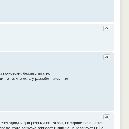
Ответить с ц
Ответить с ц
з по-новому, безрезультатно
, а та, что есть у разработчиков - нет
Ответить с ц
 светодиод и два раза мигает экран, на экране появляется
после этого загрузка зависает и книжка не реагирует ни на