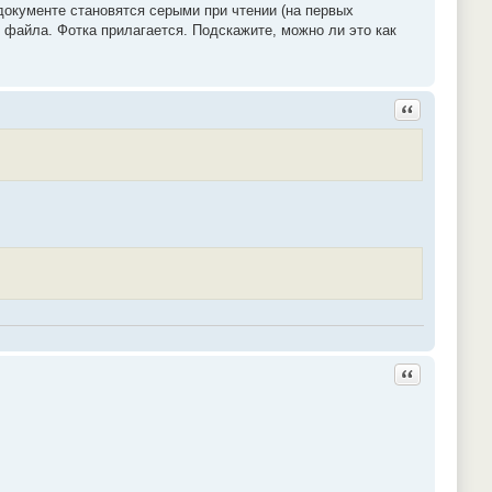
документе становятся серыми при чтении (на первых
2 файла. Фотка прилагается. Подскажите, можно ли это как
Ответить с ц
Ответить с ц