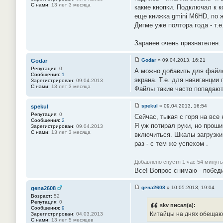
б
С нами:
13 лет 3 месяца
какие кнопки. Подключал к к
щ
е
еще книжка gmini M6HD, по ж
н
Дигме уже полтора года - т
и
е
#
Заранее очень признателен.
3
4
Godar
»
09.04.2013, 16:21
Godar
С
Репутация:
0
А можно добавить для файлов
о
Сообщения:
1
о
экрана. Т.е. для навиганции 
Зарегистрирован:
09.04.2013
б
С нами:
13 лет 3 месяца
Файлы такие часто попадаютс
щ
е
н
spekul
»
09.04.2013, 16:54
spekul
и
С
е
Репутация:
0
Сейчас, тыкая с горя на все
о
#
Сообщения:
2
о
3
Я уж потирал руки, но проши
Зарегистрирован:
09.04.2013
б
5
С нами:
13 лет 3 месяца
включиться. Шкалы загрузки 
щ
е
раз - с тем же успехом .
н
и
е
Добавлено спустя 1 час 54 минуты
#
Все! Вопрос снимаю - побед
3
6
gena2608
»
10.05.2013, 19:04
gena2608
С
Возраст:
52
о
Репутация:
0
о
skv писал(а):
Сообщения:
9
б
Китайцы на днях обещают
Зарегистрирован:
04.03.2013
щ
С нами:
13 лет 5 месяцев
е