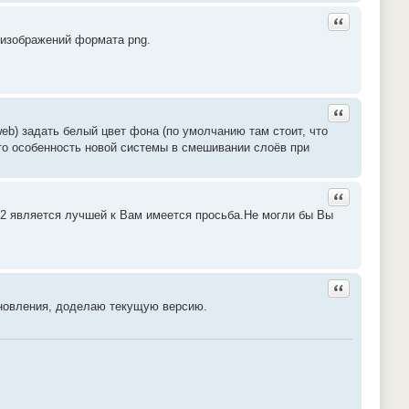
Ответить с ц
 изображений формата png.
Ответить с ц
web) задать белый цвет фона (по умолчанию там стоит, что
это особенность новой системы в смешивании слоёв при
Ответить с ц
012 является лучшей к Вам имеется просьба.Не могли бы Вы
Ответить с ц
бновления, доделаю текущую версию.