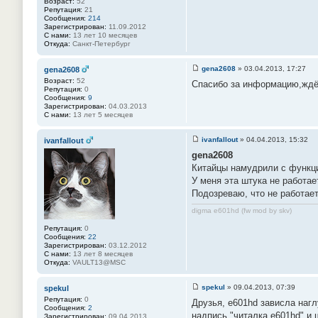
Возраст:
52
1
Репутация:
21
Сообщения:
214
Зарегистрирован:
11.09.2012
С нами:
13 лет 10 месяцев
Откуда:
Санкт-Петербург
gena2608
»
03.04.2013, 17:27
gena2608
С
Возраст:
52
Спасибо за информацию,ждё
о
Репутация:
0
о
Сообщения:
9
б
Зарегистрирован:
04.03.2013
щ
С нами:
13 лет 5 месяцев
е
н
и
ivanfallout
»
04.04.2013, 15:32
ivanfallout
е
С
#
gena2608
о
3
о
Китайцы намудрили с функц
2
б
У меня эта штука не работае
щ
е
Подозреваю, что не работает
н
и
digma e601hd (fw mod by skv)
е
#
Репутация:
0
3
Сообщения:
22
3
Зарегистрирован:
03.12.2012
С нами:
13 лет 8 месяцев
Откуда:
VAULT13@MSC
spekul
»
09.04.2013, 07:39
spekul
С
Репутация:
0
Друзья, e601hd зависла нагл
о
Сообщения:
2
о
надпись "читалка e601hd" и 
Зарегистрирован:
09.04.2013