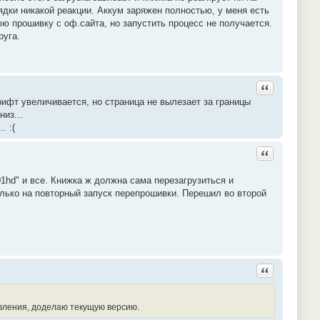
ядки никакой реакции. Аккум заряжен полностью, у меня есть
юю прошивку с оф.сайта, но запустить процесс не получается.
руга.
Ответить с ц
шрифт увеличивается, но страница не вылезает за границы
низ...
. :(
Ответить с ц
01hd" и все. Книжка ж должна сама перезагрузиться и
только на повторный запуск перепрошивки. Перешил во второй
Ответить с ц
овления, доделаю текущую версию.