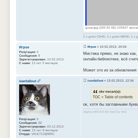
gusar.jpg (265.92 КБ) 105647 прос
2 x gmini C6HD, 3 x gmini M6HD, 1 x 
Игрок
»
10.02.2013, 20:04
Игрок
С
Репутация:
0
Мистика прямо, не знаю как,
о
Сообщения:
5
о
онлайн-библиотеке, всё счи
Зарегистрирован:
10.02.2013
б
С нами:
13 лет 5 месяцев
щ
е
Может это из за обновления 
н
и
е
ivanfallout
»
13.02.2013, 12:34
ivanfallout
#
С
2
о
6
о
skv писал(а):
б
TOC = Table of contents
щ
е
ок, хотя бы заглавными букв
н
и
digma e601hd (fw mod by skv)
е
#
Репутация:
0
2
Сообщения:
22
7
Зарегистрирован:
03.12.2012
С нами:
13 лет 8 месяцев
Откуда:
VAULT13@MSC