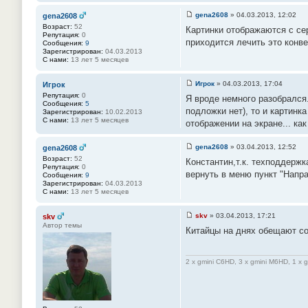
gena2608
»
04.03.2013, 12:02
gena2608
С
Возраст:
52
Картинки отображаются с се
о
Репутация:
0
о
приходится лечить это конве
Сообщения:
9
б
Зарегистрирован:
04.03.2013
щ
С нами:
13 лет 5 месяцев
е
н
и
Игрок
»
04.03.2013, 17:04
Игрок
е
С
Репутация:
0
#
Я вроде немного разобрался.
о
Сообщения:
5
2
о
подложки нет), то и картин
Зарегистрирован:
10.02.2013
8
б
С нами:
13 лет 5 месяцев
отображении на экране... как 
щ
е
н
gena2608
»
03.04.2013, 12:52
gena2608
и
С
е
Возраст:
52
Константин,т.к. техподдерж
о
#
Репутация:
0
о
2
вернуть в меню пункт "Напр
Сообщения:
9
б
9
Зарегистрирован:
04.03.2013
щ
С нами:
13 лет 5 месяцев
е
н
и
skv
»
03.04.2013, 17:21
skv
е
С
Автор темы
#
Китайцы на днях обещают со
о
3
о
0
б
щ
2 x gmini C6HD, 3 x gmini M6HD, 1 x 
е
н
и
е
#
3