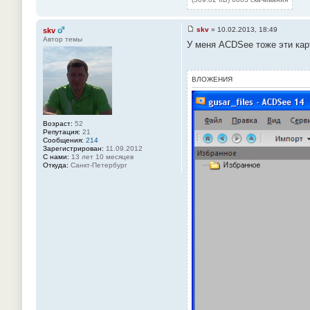
#
2
4
skv
»
10.02.2013, 18:49
skv
С
Автор темы
У меня ACDSee тоже эти кар
о
о
б
щ
е
ВЛОЖЕНИЯ
н
и
е
#
2
Возраст:
52
5
Репутация:
21
Сообщения:
214
Зарегистрирован:
11.09.2012
С нами:
13 лет 10 месяцев
Откуда:
Санкт-Петербург