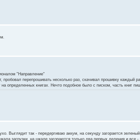
м.
ионалом "Направление"
т, пробовал перепрошивать несколько раз, скачивал прошивку каждый ра
 на определенных книгах. Нечто подобное было с писком, часть книг пищит
ухо. Выглядит так - передергиваю аккум, на секунду загорается зеленый
шкала загрузки, на шкале загораются только два первых деления и все - 