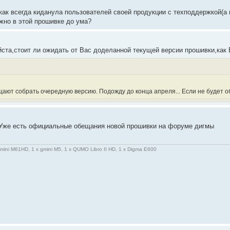
 как всегда киданула пользователей своей продукции с техподдержкой(
жно в этой прошивке до ума?
йста,стоит ли ожидать от Вас доделанной текущей версии прошивки,как
ают собрать очередную версию. Подожду до конца апреля... Если не будет 
 Уже есть официальные обещания новой прошивки на форуме дигмы
gmini M61HD, 1 x gmini M5, 1 x QUMO Libro II HD, 1 x Digma E600