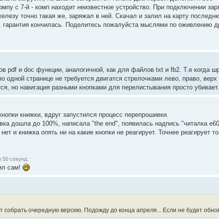
омпу с 7-й - комп находит неизвестное устройство. При подключении зар
елезу точно такая же, заряжал в ней. Скачал и залил на карту последн
.е. гарантия кончилась. Поделитесь пожалуйста мыслями по оживлению д
 pdf и doc функции, аналогичной, как для файлов txt и fb2. Т.е когда 
по одной странице не требуется двигатся стрелочками лево, право, верх 
я, но навигация разными кнопками для перелистывания просто убивает..
 кнопки книжки, вдруг запустился процесс перепрошивки.
вка дошла до 100%, написала "the end", появилась надпись "читалка e6
нет и книжка опять ни на какие кнопки не реагирует. Точнее реагирует 
 50 секунд:
ил сам!
 собрать очередную версию. Подожду до конца апреля... Если не будет обн