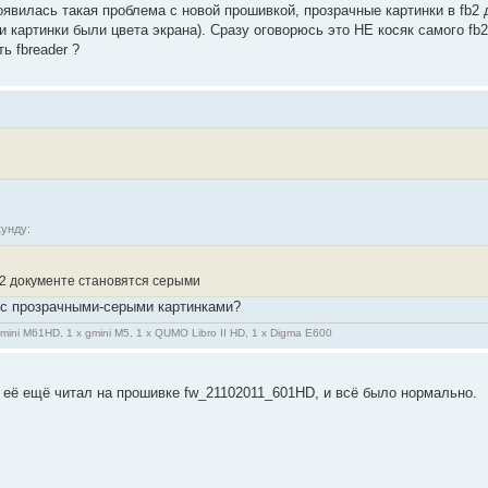
явилась такая проблема с новой прошивкой, прозрачные картинки в fb2 
 картинки были цвета экрана). Сразу оговорюсь это НЕ косяк самого fb
ь fbreader ?
кунду:
b2 документе становятся серыми
 с прозрачными-серыми картинками?
gmini M61HD, 1 x gmini M5, 1 x QUMO Libro II HD, 1 x Digma E600
 её ещё читал на прошивке fw_21102011_601HD, и всё было нормально.