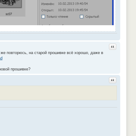
Ответить с ц
ь же повторюсь, на старой прошивке всё хорошо, даже в
ad
 новой прошивке?
Ответить с ц