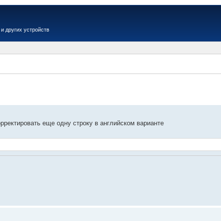
и других устройств
Вер
орректировать еще одну строку в английском варианте