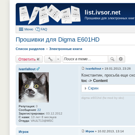
list.ivsor.net
Прошивки для электронных книг 
Меню
FAQ
Прошивки для Digma E601HD
Список разделов
Электронные книги
Ответить
ivanfallout
»
19.01.2013, 23:26
ivanfallout
С
Константин, просьба еще ск
о
о
toc -> Content
б
щ
Скрин
е
н
и
digma e601hd (fw mod by skv)
е
#
Репутация:
0
2
Сообщения:
22
1
Зарегистрирован:
03.12.2012
С нами:
13 лет 8 месяцев
Откуда:
VAULT13@MSC
Игрок
»
10.02.2013, 13:14
Игрок
С