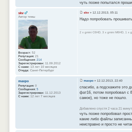
чуть позже попытался проши
и
е
#
skv
»
12.12.2013, 05:11
skv
1
С
5
Автор темы
Надо попробовать прошивать
о
3
о
б
щ
2 x gmini C6HD, 3 x gmini M6HD, 1 x 
е
н
и
е
#
1
Возраст:
52
5
Репутация:
21
4
Сообщения:
214
Зарегистрирован:
11.09.2012
С нами:
13 лет 10 месяцев
Откуда:
Санкт-Петербург
maxpo
»
12.12.2013, 22:40
maxpo
С
Репутация:
0
спасибо, а подскажите это д
о
Сообщения:
5
о
фат16, потом попробовал с 
Зарегистрирован:
11.12.2013
б
С нами:
12 лет 7 месяцев
самое), но тоже не пошло.
щ
е
н
и
Добавлено спустя 2 часа 21 минут
е
чуть позже попробовал прост
#
какие либо файлы записанны
1
5
неисправно и просто не чита
5