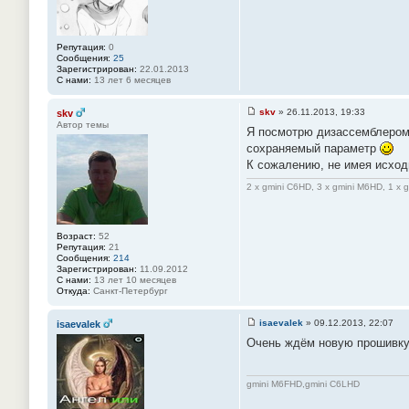
н
и
е
#
Репутация:
0
1
Сообщения:
25
4
Зарегистрирован:
22.01.2013
9
С нами:
13 лет 6 месяцев
skv
»
26.11.2013, 19:33
skv
С
Автор темы
Я посмотрю дизассемблером,
о
о
сохраняемый параметр
б
К сожалению, не имея исходн
щ
е
н
2 x gmini C6HD, 3 x gmini M6HD, 1 x 
и
е
#
1
Возраст:
52
5
Репутация:
21
0
Сообщения:
214
Зарегистрирован:
11.09.2012
С нами:
13 лет 10 месяцев
Откуда:
Санкт-Петербург
isaevalek
»
09.12.2013, 22:07
isaevalek
С
Очень ждём новую прошивку
о
о
б
щ
gmini M6FHD,gmini C6LHD
е
н
и