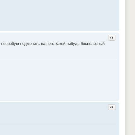
Ответить с ц
, попробую подменить на него какой-нибудь бесполезный
Ответить с ц