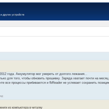
и других устройств
Вер
012 года. Аккумулятор мог умереть от долгого лежания...
ько для того, чтобы обновить прошивку. Заряда хватает почти на месяц
нте все процессы прибиваются и fbReader не успевает сохранить позици
нд:
книги из компьютера в читалку