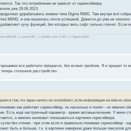
яется. Так что потребление не зависит от скринсейвера.
атили уже 29.05.2013.
продолжат дорабатывать книжки типа Digma R60G. Там внутри всё собр
ini M6HD, и она оказалась почти успешной. Довести до ума не хватило 
ы добавляют кучу функций, без которых весь софт сильно глючит. Если 
gmini M61HD, 1 x gmini M5, 1 x QUMO Libro II HD, 1 x Digma E600
о прошивки все работало прекрасно, без всяких проблем. Я и прошил то е
а теперь сплошное расстройство.
нил в том, что экран ничего не потребляет, если информация на нём не обно
понимаю как работает скринсэйвер, но насколько я понял - он именно об
ми. Есть ещё настроечный параметр - время автовыключения. У меня сто
ючается, а именно начинают показываться картинки скрисэйвера.
утки без чтения - при этом если я правильно понимаю скринсейвер - кар
ожет быть и больше, т.к. в картинке наверное даже больше пикселов для