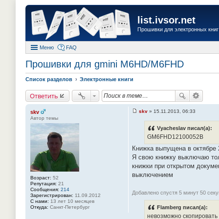
list.ivsor.net
Прошивки для электронных книг 
Меню
FAQ
Прошивки для gmini M6HD/M6FHD
Список разделов
Электронные книги
Ответить
skv
»
15.11.2013, 06:33
skv
С
Автор темы
о
о
Vyacheslav писал(а):
б
GM6FHD12100052B
щ
е
Книжка выпущена в октябре 2
н
Я свою книжку выключаю тол
и
е
книжки при открытом докуме
#
выключением
1
Возраст:
52
4
Репутация:
21
1
Сообщения:
214
Добавлено спустя 5 минут 50 секу
Зарегистрирован:
11.09.2012
С нами:
13 лет 10 месяцев
Откуда:
Санкт-Петербург
Flamberg писал(а):
невозможно скопировать 