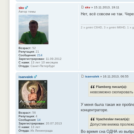
skv
»
15.11.2013, 19:11
skv
С
Автор темы
Нет, всё совсем не так. Чер
о
о
б
щ
2 x gmini C6HD, 3 x gmini M6HD, 1 x 
е
н
и
е
#
1
Возраст:
52
4
Репутация:
21
6
Сообщения:
214
Зарегистрирован:
11.09.2012
С нами:
13 лет 10 месяцев
Откуда:
Санкт-Петербург
isaevalek
»
16.11.2013, 06:55
isaevalek
С
о
о
Flamberg писал(а):
б
невозможно скопировать к
щ
е
н
У меня была такая же пробл
и
е
концентраторе.
#
Возраст:
56
1
Репутация:
4
4
Vyacheslav писал(а):
Сообщения:
14
7
Зарегистрирован:
20.07.2013
Допустим книжка пролежал
С нами:
13 лет
Откуда:
Из Ленинграда
Во время сна ОДНА из выбран