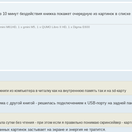
ез 10 минут бездействия книжка покажет очередную из картинок в списке 
gmini M61HD, 1 x gmini M5, 1 x QUMO Libro II HD, 1 x Digma E600
ниги из компьютера в читалку как на внутреннюю память так и на sd-карту
ема с другой книгой - решилась подключением к USB-порту на задней п
а сутки без чтения - при этом если я правильно понимаю скринсейвер - карти
ных картинок застывает на экране и энергия не тратится.