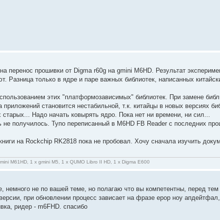
 на перенос прошивки от Digma r60g на gmini M6HD. Результат эксперим
т. Разница только в ядре и паре важных библиотек, написанных китайс
спользованием этих "платформозависимых" библиотек. При замене библи
 приложений становится нестабильной, т.к. китайцы в новых версиях би
старых... Надо начать ковырять ядро. Пока нет ни времени, ни сил...
 не получилось. Тупо переписанный в M6HD FB Reader с последних прош
книги на Rockchip RK2818 пока не пробовал. Хочу сначала изучить док
gmini M61HD, 1 x gmini M5, 1 x QUMO Libro II HD, 1 x Digma E600
, немного не по вашей теме, но полагаю что вы компетентны, перед тем
ерсии, при обновлении процесс зависает на фразе ерор ноу апдейтфал, 
вка, ридер - m6FHD. спасибо