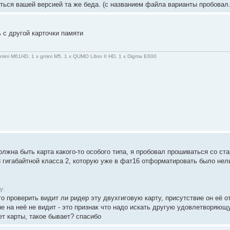
ться вашей версией та же беда. (с названием файла варианты пробовал.
 с другой карточки памяти
gmini M61HD, 1 x gmini M5, 1 x QUMO Libro II HD, 1 x Digma E600
олжна быть карта какого-то особого типа, я пробовал прошиваться со ст
8 гигабайтной класса 2, которую уже в фат16 отформатировать было нел
у:
о проверить видит ли ридер эту двухгиговую карту, присутствие он её о
е на неё не видит - это признак что надо искать другую удовлетворяющ
ет карты, такое бывает? спасибо