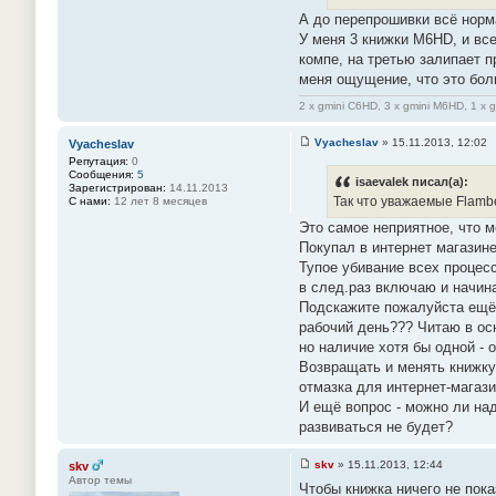
А до перепрошивки всё нор
У меня 3 книжки M6HD, и все
компе, на третью залипает п
меня ощущение, что это бо
2 x gmini C6HD, 3 x gmini M6HD, 1 x 
Vyacheslav
»
15.11.2013, 12:02
Vyacheslav
С
Репутация:
0
о
Сообщения:
5
о
isaevalek писал(а):
Зарегистрирован:
14.11.2013
б
Так что уважаемые Flambe
С нами:
12 лет 8 месяцев
щ
е
Это самое неприятное, что м
н
Покупал в интернет магазине
и
е
Тупое убивание всех процесс
#
в след.раз включаю и начина
1
4
Подскажите пожалуйста ещё -
2
рабочий день??? Читаю в ос
но наличие хотя бы одной - 
Возвращать и менять книжку 
отмазка для интернет-магази
И ещё вопрос - можно ли над
развиваться не будет?
skv
»
15.11.2013, 12:44
skv
С
Автор темы
Чтобы книжка ничего не пока
о