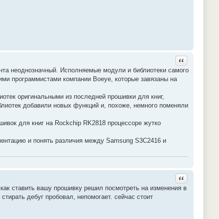
Ответить с ц
ента неоднозначный. Исполняемые модули и библиотеки самого
кими программистами компании Boeye, которые завязаны на
отек оригинальными из последней прошивки для книг,
блиотек добавили новых функций и, похоже, немного поменяли
ивок для книг на Rockchip RK2818 процессоре жутко
ументацию и понять различия между Samsung S3C2416 и
Ответить с ц
 как ставить вашу прошивку решил посмотреть на изменения в
стирать дебуг пробовал, непомогает. сейчас стоит