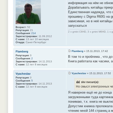
о
информация на нём не обновл
б
Дорабатывать китайцы прекр
щ
е
Единственная надежда, что 
н
прошивку с Digma R60G на gm
и
е
зависимая, но в неё китайц
#
запускаться
1
Возраст:
52
4
Репутация:
21
3
2 x gmini C6HD, 3 x gmini M6HD, 1 x 
Сообщения:
214
Зарегистрирован:
11.09.2012
С нами:
13 лет 10 месяцев
Откуда:
Санкт-Петербург
Flamberg
»
15.11.2013, 17:42
Flamberg
С
Репутация:
0
В том то и проблема , что д
о
Сообщения:
2
о
Книга работала как часики, 
Зарегистрирован:
14.11.2013
б
С нами:
12 лет 8 месяцев
щ
е
н
Vyacheslav
»
15.11.2013, 17:52
Vyacheslav
и
С
Репутация:
0
е
о
Сообщения:
5
#
о
skv писал(а):
Зарегистрирован:
14.11.2013
1
б
Но смысл электронных чер
С нами:
12 лет 8 месяцев
4
щ
4
е
Я наверное ещё не до конца 
н
загруженными туда картинка
и
е
понимаю, т.к. книга не выкл
#
Допустим книжка пролежала с
1
4
чтению мной 144 страниц а м
5