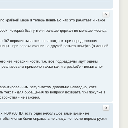
Ответить с ц
по крайней мере я теперь понимаю как это работает и какое
etbook, который был у меня раньше держал не меньше месяца.
е fb2 перелистывается не четко, т.е. при определенном
аницы - при переключении на другой размер шрифта (в данной
его нет иерархичности, т.е. все подразделы идут одним
еализованы примерно также как и в pocket'е - весьма по-
егарантированным результатом довольно накладно, хотя
 текст - для обращения по вопросу возврата при покупке в
тройства - не законна.
Ответить с ц
ix RBK700HD, есть одно небольшое замечание - не
чтобы кнопки были справа, а не снизу, но после перезагрузки