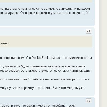
пе, на вторую практически не возможно записать ни на каком
 на другом. От версии прошивки у меня это не зависит... У
Ответить с ц
еально!
ся неправильным. Я с PocketBook привык, что выключаю его, а
о для кого он будет показывать картинки всю ночь и весь
олько возможность выбрать вместо нескольких картинок одну,
ки сложный товар". Ребята у нас в конторе говорят, что эта
 могут улучшить работу этой книжки? или эта модель уже
Ответить с ц
ернил в том, что экран ничего не потребляет, если