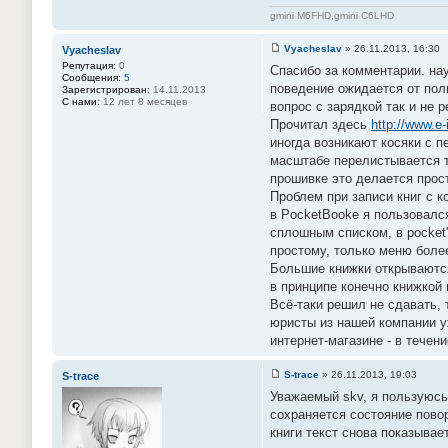
gmini M6FHD,gmini C6LHD
Vyacheslav
»
26.11.2013, 16:30
Vyacheslav
С
Репутация:
0
Спасибо за комментарии. нау
о
Сообщения:
5
о
поведение ожидается от пол
Зарегистрирован:
14.11.2013
б
С нами:
12 лет 8 месяцев
вопрос с зарядкой так и не 
щ
е
Прочитал здесь
http://www.e-
н
иногда возникают косяки с п
и
е
масштабе перелистывается т
#
прошивке это делается прост
1
4
Проблем при записи книг с к
8
в PocketBooke я пользовался
сплошным списком, в pocket'
простому, только меню более
Большие книжки открываются
в принципе конечно книжкой 
Всё-таки решил не сдавать, 
юристы из нашей компании уж
интернет-магазине - в течен
S-trace
»
26.11.2013, 19:03
S-trace
С
Уважаемый skv, я пользуюсь
о
о
сохраняется состояние повор
б
книги текст снова показывае
щ
е