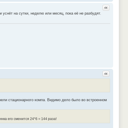
Ответить с ц
и уснёт на сутки, неделю или месяц, пока её не разбудят.
Ответить с ц
анели стационарного компа. Видимо дело было во встроенном
нка его сменится 24*6 = 144 раза!