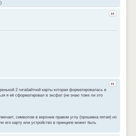
)
Ответить с ц
Ответить с ц
аренькой 2 гигабайтной карты которая форматировалась в
ьзя я её сформатировал в эксфат (не знаю тоже ли это
тмечает, символом в верхнем правом углу (прошивка пятая) но
ую его карту или устройство в принципе может быть