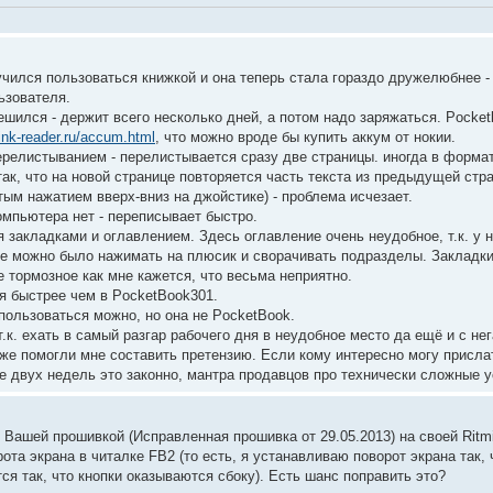
чился пользоваться книжкой и она теперь стала гораздо дружелюбнее - 
ьзователя.
решился - держит всего несколько дней, а потом надо заряжаться. Pock
ink-reader.ru/accum.html
, что можно вроде бы купить аккум от нокии.
ерелистыванием - перелистывается сразу две страницы. иногда в формат
ак, что на новой странице повторяется часть текста из предыдущей стр
ым нажатием вверх-вниз на джойстике) - проблема исчезает.
омпьютера нет - переписывает быстро.
 закладками и оглавлением. Здесь оглавление очень неудобное, т.к. у н
e можно было нажимать на плюсик и сворачивать подразделы. Закладки р
 тормозное как мне кажется, что весьма неприятно.
 быстрее чем в PocketBook301.
пользоваться можно, но она не PocketBook.
т.к. ехать в самый разгар рабочего дня в неудобное место да ещё и с н
е помогли мне составить претензию. Если кому интересно могу прислать
ие двух недель это законно, мантра продавцов про технически сложные ус
 Вашей прошивкой (Исправленная прошивка от 29.05.2013) на своей Ritm
ота экрана в читалке FB2 (то есть, я устанавливаю поворот экрана так, 
тся так, что кнопки оказываются сбоку). Есть шанс поправить это?