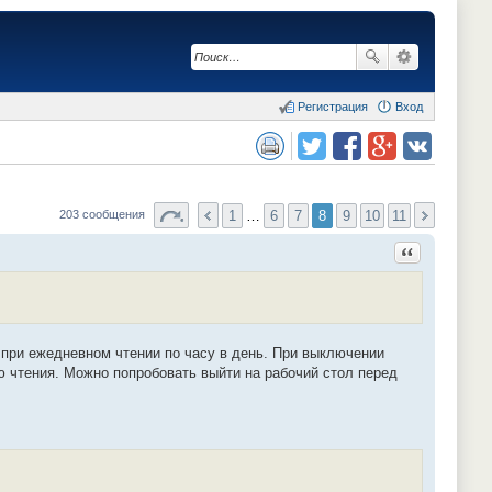
Регистрация
Вход
сия для печати
Поделиться в twitter.com
Поделиться в facebook.com
Поделиться в Google Plus
Поделиться в vk.com
1
…
6
7
8
9
10
11
203 сообщения
Ответить с ц
 при ежедневном чтении по часу в день. При выключении
ю чтения. Можно попробовать выйти на рабочий стол перед