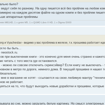
мально было?
 ведут себя по разному. На одну пишется всё без проблем на любом ком
римерно на каждом десятом файле на одном компе и без проблем пишется
льше аппаратные проблемы
gmini M61HD, 1 x gmini M5, 1 x QUMO Libro II HD, 1 x Digma E600
rg и Vyacheslav - видимо у вас проблема в железе, т.к. прошивка работает ид
огло бы быть...
 neostock.ru.
ов при выключении книги - это конечно для меня очень странно и кажет
ю читать с того места где остановился.
 можно ли совсем отключить скринсэйвер? Если книгу не выключать - т
новном в метро по дороге, немного дома. В текущей прошивке я нашел т
обязательно.
мне в магазине не хотят - ссылаются на свою любимую мантру "техничес
нов не работает.
еяться на то, что будут выходить новые доработки и прошивки, которые
зывала во сне, можно загрузить белую картинку. Но смысл электронных ч