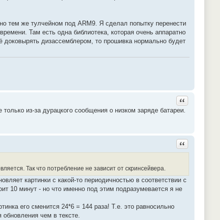
ано тем же тулчейном под ARM9. Я сделал попытку перенести
времени. Там есть одна библиотека, которая очень аппаратно
её доковырять дизассемблером, то прошивка нормально будет
Ответить с ц
е только из-за дурацкого сообщения о низком заряде батареи.
Ответить с ц
вляется. Так что потребление не зависит от скринсейвера.
новляет картинки с какой-то периодичностью в соответствии с
ит 10 минут - но что именно под этим подразумевается я не
тинка его сменится 24*6 = 144 раза! Т.е. это равносильно
 обновления чем в тексте.