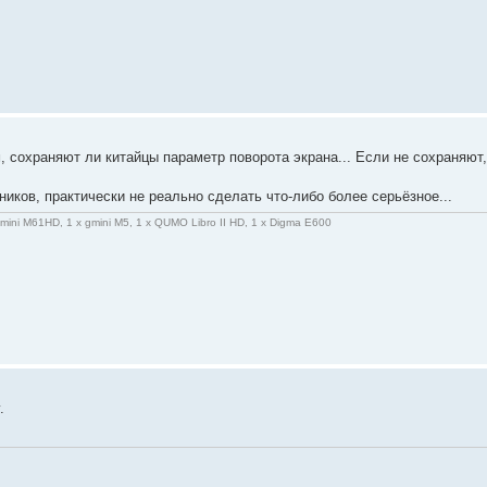
 сохраняют ли китайцы параметр поворота экрана... Если не сохраняют
иков, практически не реально сделать что-либо более серьёзное...
gmini M61HD, 1 x gmini M5, 1 x QUMO Libro II HD, 1 x Digma E600
.