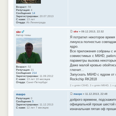
е
#
Возраст:
56
1
Репутация:
4
5
Сообщения:
14
1
Зарегистрирован:
20.07.2013
С нами:
13 лет
Откуда:
Из Ленинграда
skv
»
09.12.2013, 22:32
skv
С
Автор темы
Я потратил некоторое время
о
о
линукса полностью совпадаю
б
ядро.
щ
е
Все приложения собраны с и
н
совместимых с M6HD, работа
и
е
параметры вызова некоторых 
#
Даже малой кровью обойтись
1
Возраст:
52
5
глючит...
Репутация:
21
2
Сообщения:
214
Запускать M6HD с ядром от 
Зарегистрирован:
11.09.2012
Rockchip RK2818
С нами:
13 лет 10 месяцев
Откуда:
Санкт-Петербург
2 x gmini C6HD, 3 x gmini M6HD, 1 x 
maxpo
»
11.12.2013, 22:48
maxpo
С
Репутация:
0
доброго времени, подскажите
о
Сообщения:
5
о
официальной проше шестой в
Зарегистрирован:
11.12.2013
б
С нами:
12 лет 7 месяцев
изначальная пятая оф проши
щ
е
н