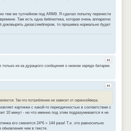
ано тем же тулчейном под ARM9. Я сделал попытку перенести
времени. Там есть одна библиотека, которая очень аппаратно
её доковырять дизассемблером, то прошивка нормально будет
Ответить с ц
е только из-за дурацкого сообщения о низком заряде батареи.
Ответить с ц
вляется. Так что потребление не зависит от скринсейвера.
новляет картинки с какой-то периодичностью в соответствии с
ит 10 минут - но что именно под этим подразумевается я не
тинка его сменится 24*6 = 144 раза! Т.е. это равносильно
 обновления чем в тексте.