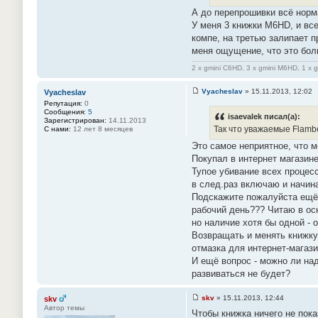
А до перепрошивки всё нор
У меня 3 книжки M6HD, и все
компе, на третью залипает п
меня ощущение, что это бо
2 x gmini C6HD, 3 x gmini M6HD, 1 x 
Vyacheslav
»
15.11.2013, 12:02
Vyacheslav
С
Репутация:
0
о
Сообщения:
5
о
isaevalek писал(а):
Зарегистрирован:
14.11.2013
б
Так что уважаемые Flambe
С нами:
12 лет 8 месяцев
щ
е
Это самое неприятное, что м
н
Покупал в интернет магазине
и
е
Тупое убивание всех процесс
#
в след.раз включаю и начина
1
4
Подскажите пожалуйста ещё -
2
рабочий день??? Читаю в ос
но наличие хотя бы одной - 
Возвращать и менять книжку 
отмазка для интернет-магази
И ещё вопрос - можно ли над
развиваться не будет?
skv
»
15.11.2013, 12:44
skv
С
Автор темы
Чтобы книжка ничего не пока
о