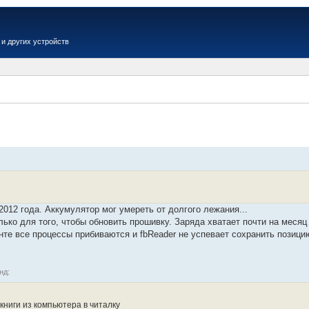
и других устройств
Вер
012 года. Аккумулятор мог умереть от долгого лежания...
ько для того, чтобы обновить прошивку. Заряда хватает почти на месяц
нте все процессы прибиваются и fbReader не успевает сохранить позици
нд:
книги из компьютера в читалку