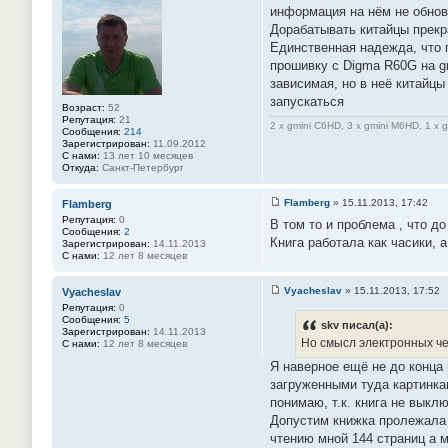
о
информация на нём не обновл
б
Дорабатывать китайцы прекр
щ
е
Единственная надежда, что 
н
прошивку с Digma R60G на gm
и
е
зависимая, но в неё китайц
#
запускаться
1
Возраст:
52
4
Репутация:
21
3
2 x gmini C6HD, 3 x gmini M6HD, 1 x 
Сообщения:
214
Зарегистрирован:
11.09.2012
С нами:
13 лет 10 месяцев
Откуда:
Санкт-Петербург
Flamberg
»
15.11.2013, 17:42
Flamberg
С
Репутация:
0
В том то и проблема , что д
о
Сообщения:
2
о
Книга работала как часики, 
Зарегистрирован:
14.11.2013
б
С нами:
12 лет 8 месяцев
щ
е
н
Vyacheslav
»
15.11.2013, 17:52
Vyacheslav
и
С
Репутация:
0
е
о
Сообщения:
5
#
о
skv писал(а):
Зарегистрирован:
14.11.2013
1
б
Но смысл электронных чер
С нами:
12 лет 8 месяцев
4
щ
4
е
Я наверное ещё не до конца 
н
загруженными туда картинка
и
е
понимаю, т.к. книга не выкл
#
Допустим книжка пролежала с
1
4
чтению мной 144 страниц а м
5