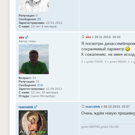
н
и
е
#
Репутация:
0
1
Сообщения:
25
4
Зарегистрирован:
22.01.2013
9
С нами:
13 лет 6 месяцев
skv
»
26.11.2013, 19:33
skv
С
Автор темы
Я посмотрю дизассемблером,
о
о
сохраняемый параметр
б
К сожалению, не имея исходн
щ
е
н
2 x gmini C6HD, 3 x gmini M6HD, 1 x 
и
е
#
1
Возраст:
52
5
Репутация:
21
0
Сообщения:
214
Зарегистрирован:
11.09.2012
С нами:
13 лет 10 месяцев
Откуда:
Санкт-Петербург
isaevalek
»
09.12.2013, 22:07
isaevalek
С
Очень ждём новую прошивку
о
о
б
щ
gmini M6FHD,gmini C6LHD
е
н
и