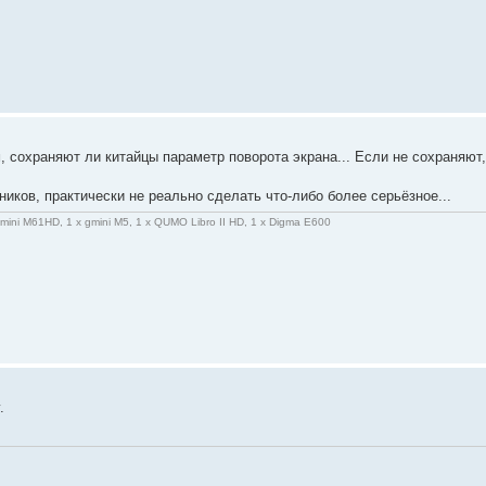
 сохраняют ли китайцы параметр поворота экрана... Если не сохраняют
иков, практически не реально сделать что-либо более серьёзное...
gmini M61HD, 1 x gmini M5, 1 x QUMO Libro II HD, 1 x Digma E600
.