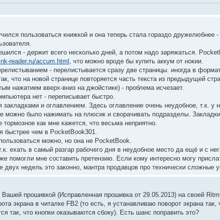
чился пользоваться книжкой и она теперь стала гораздо дружелюбнее - 
ьзователя.
решился - держит всего несколько дней, а потом надо заряжаться. Pock
ink-reader.ru/accum.html
, что можно вроде бы купить аккум от нокии.
ерелистыванием - перелистывается сразу две страницы. иногда в формат
ак, что на новой странице повторяется часть текста из предыдущей стр
ым нажатием вверх-вниз на джойстике) - проблема исчезает.
омпьютера нет - переписывает быстро.
 закладками и оглавлением. Здесь оглавление очень неудобное, т.к. у н
e можно было нажимать на плюсик и сворачивать подразделы. Закладки р
 тормозное как мне кажется, что весьма неприятно.
 быстрее чем в PocketBook301.
пользоваться можно, но она не PocketBook.
т.к. ехать в самый разгар рабочего дня в неудобное место да ещё и с н
е помогли мне составить претензию. Если кому интересно могу прислать
ие двух недель это законно, мантра продавцов про технически сложные ус
 Вашей прошивкой (Исправленная прошивка от 29.05.2013) на своей Ritm
ота экрана в читалке FB2 (то есть, я устанавливаю поворот экрана так, 
тся так, что кнопки оказываются сбоку). Есть шанс поправить это?