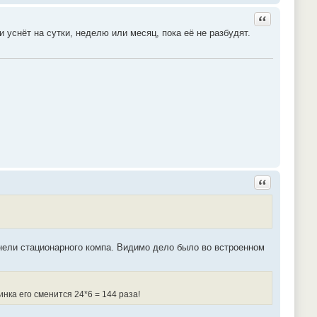
Ответить с ц
и уснёт на сутки, неделю или месяц, пока её не разбудят.
Ответить с ц
анели стационарного компа. Видимо дело было во встроенном
нка его сменится 24*6 = 144 раза!