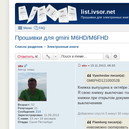
list.ivsor.net
Прошивки для электронных книг 
Меню
FAQ
Прошивки для gmini M6HD/M6FHD
Список разделов
Электронные книги
Ответить
skv
»
15.11.2013, 06:33
skv
С
Автор темы
о
о
Vyacheslav писал(а):
б
GM6FHD12100052B
щ
е
Книжка выпущена в октябре 2
н
Я свою книжку выключаю тол
и
е
книжки при открытом докуме
#
выключением
1
Возраст:
52
4
Репутация:
21
1
Сообщения:
214
Добавлено спустя 5 минут 50 секу
Зарегистрирован:
11.09.2012
С нами:
13 лет 10 месяцев
Откуда:
Санкт-Петербург
Flamberg писал(а):
невозможно скопировать 