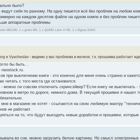
мально было?
 ведут себя по разному. На одну пишется всё без проблем на любом ком
римерно на каждом десятом файле на одном компе и без проблем пишется
льше аппаратные проблемы
gmini M61HD, 1 x gmini M5, 1 x QUMO Libro II HD, 1 x Digma E600
rg и Vyacheslav - видимо у вас проблема в железе, т.к. прошивка работает ид
огло бы быть...
 neostock.ru.
ов при выключении книги - это конечно для меня очень странно и кажет
ю читать с того места где остановился.
 можно ли совсем отключить скринсэйвер? Если книгу не выключать - т
новном в метро по дороге, немного дома. В текущей прошивке я нашел т
обязательно.
мне в магазине не хотят - ссылаются на свою любимую мантру "техничес
нов не работает.
еяться на то, что будут выходить новые доработки и прошивки, которые
зывала во сне, можно загрузить белую картинку. Но смысл электронных ч