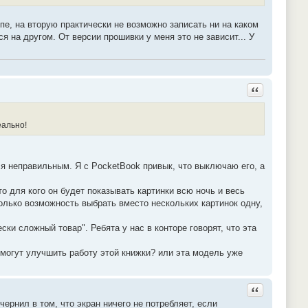
пе, на вторую практически не возможно записать ни на каком
 на другом. От версии прошивки у меня это не зависит... У
Ответить с ц
еально!
ся неправильным. Я с PocketBook привык, что выключаю его, а
о для кого он будет показывать картинки всю ночь и весь
олько возможность выбрать вместо нескольких картинок одну,
ки сложный товар". Ребята у нас в конторе говорят, что эта
 могут улучшить работу этой книжки? или эта модель уже
Ответить с ц
ернил в том, что экран ничего не потребляет, если