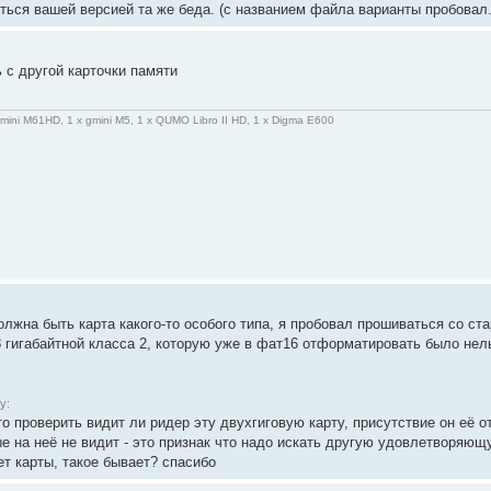
ться вашей версией та же беда. (с названием файла варианты пробовал.
 с другой карточки памяти
gmini M61HD, 1 x gmini M5, 1 x QUMO Libro II HD, 1 x Digma E600
олжна быть карта какого-то особого типа, я пробовал прошиваться со ст
8 гигабайтной класса 2, которую уже в фат16 отформатировать было нел
у:
о проверить видит ли ридер эту двухгиговую карту, присутствие он её о
е на неё не видит - это признак что надо искать другую удовлетворяющ
ет карты, такое бывает? спасибо