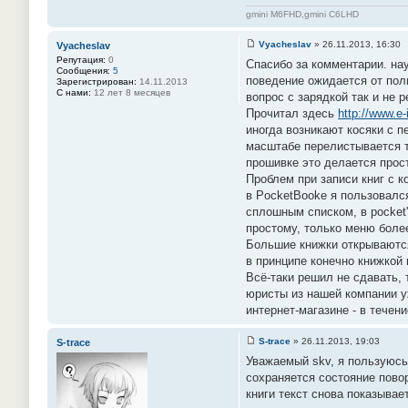
gmini M6FHD,gmini C6LHD
Vyacheslav
»
26.11.2013, 16:30
Vyacheslav
С
Репутация:
0
Спасибо за комментарии. нау
о
Сообщения:
5
о
поведение ожидается от пол
Зарегистрирован:
14.11.2013
б
С нами:
12 лет 8 месяцев
вопрос с зарядкой так и не 
щ
е
Прочитал здесь
http://www.e-
н
иногда возникают косяки с п
и
е
масштабе перелистывается т
#
прошивке это делается прост
1
4
Проблем при записи книг с к
8
в PocketBooke я пользовался
сплошным списком, в pocket'
простому, только меню более
Большие книжки открываются
в принципе конечно книжкой 
Всё-таки решил не сдавать, 
юристы из нашей компании уж
интернет-магазине - в течен
S-trace
»
26.11.2013, 19:03
S-trace
С
Уважаемый skv, я пользуюсь
о
о
сохраняется состояние повор
б
книги текст снова показывае
щ
е