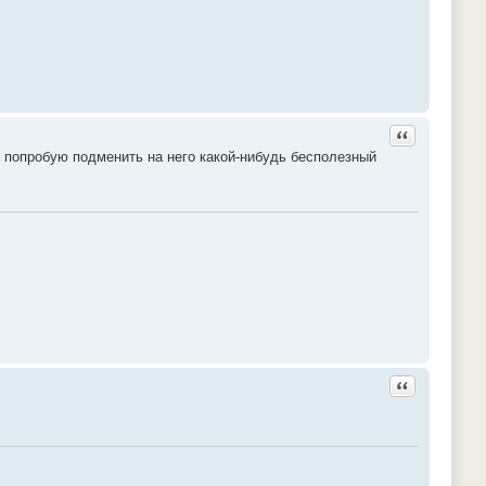
Ответить с ц
, попробую подменить на него какой-нибудь бесполезный
Ответить с ц