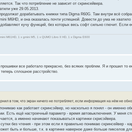
яется. Так что потребление не зависит от скринсейвера.
атили уже 29.05.2013.
продолжат дорабатывать книжки типа Digma R60G. Там внутри всё собр
ini M6HD, и она оказалась почти успешной. Довести до ума не хватило 
ы добавляют кучу функций, без которых весь софт сильно глючит. Если 
gmini M61HD, 1 x gmini M5, 1 x QUMO Libro II HD, 1 x Digma E600
о прошивки все работало прекрасно, без всяких проблем. Я и прошил то е
а теперь сплошное расстройство.
нил в том, что экран ничего не потребляет, если информация на нём не обно
понимаю как работает скринсэйвер, но насколько я понял - он именно об
ми. Есть ещё настроечный параметр - время автовыключения. У меня сто
ючается, а именно начинают показываться картинки скрисэйвера.
утки без чтения - при этом если я правильно понимаю скринсейвер - кар
ожет быть и больше, т.к. в картинке наверное даже больше пикселов для