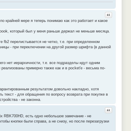
Ответить с ц
по крайней мере я теперь понимаю как это работает и какое
etbook, который был у меня раньше держал не меньше месяца.
е fb2 перелистывается не четко, т.е. при определенном
аницы - при переключении на другой размер шрифта (в данной
его нет иерархичности, т.е. все подразделы идут одним
еализованы примерно также как и в pocket'е - весьма по-
егарантированным результатом довольно накладно, хотя
 текст - для обращения по вопросу возврата при покупке в
тройства - не законна.
Ответить с ц
ix RBK700HD, есть одно небольшое замечание - не
чтобы кнопки были справа, а не снизу, но после перезагрузки