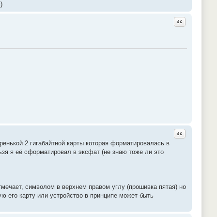
)
Ответить с ц
Ответить с ц
аренькой 2 гигабайтной карты которая форматировалась в
ьзя я её сформатировал в эксфат (не знаю тоже ли это
тмечает, символом в верхнем правом углу (прошивка пятая) но
ую его карту или устройство в принципе может быть