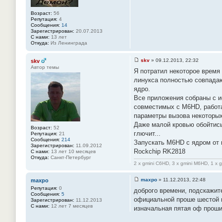
е
#
Возраст:
56
1
Репутация:
4
5
Сообщения:
14
1
Зарегистрирован:
20.07.2013
С нами:
13 лет
Откуда:
Из Ленинграда
skv
»
09.12.2013, 22:32
skv
С
Автор темы
Я потратил некоторое время
о
о
линукса полностью совпадаю
б
ядро.
щ
е
Все приложения собраны с и
н
совместимых с M6HD, работа
и
е
параметры вызова некоторых 
#
Даже малой кровью обойтись
1
Возраст:
52
5
глючит...
Репутация:
21
2
Сообщения:
214
Запускать M6HD с ядром от 
Зарегистрирован:
11.09.2012
Rockchip RK2818
С нами:
13 лет 10 месяцев
Откуда:
Санкт-Петербург
2 x gmini C6HD, 3 x gmini M6HD, 1 x 
maxpo
»
11.12.2013, 22:48
maxpo
С
Репутация:
0
доброго времени, подскажите
о
Сообщения:
5
о
официальной проше шестой в
Зарегистрирован:
11.12.2013
б
С нами:
12 лет 7 месяцев
изначальная пятая оф проши
щ
е
н