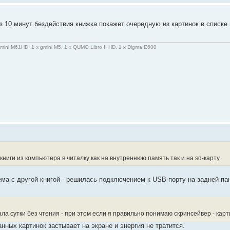
ез 10 минут бездействия книжка покажет очередную из картинок в списке 
gmini M61HD, 1 x gmini M5, 1 x QUMO Libro II HD, 1 x Digma E600
ниги из компьютера в читалку как на внутреннюю память так и на sd-карту
ема с другой книгой - решилась подключением к USB-порту на задней п
а сутки без чтения - при этом если я правильно понимаю скринсейвер - карти
ных картинок застывает на экране и энергия не тратится.