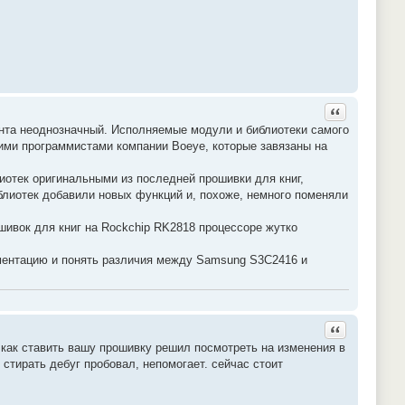
Ответить с ц
ента неоднозначный. Исполняемые модули и библиотеки самого
кими программистами компании Boeye, которые завязаны на
отек оригинальными из последней прошивки для книг,
блиотек добавили новых функций и, похоже, немного поменяли
ивок для книг на Rockchip RK2818 процессоре жутко
ументацию и понять различия между Samsung S3C2416 и
Ответить с ц
 как ставить вашу прошивку решил посмотреть на изменения в
стирать дебуг пробовал, непомогает. сейчас стоит