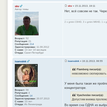
skv
»
15.11.2013, 19:11
skv
С
Автор темы
Нет, всё совсем не так. Чер
о
о
б
щ
2 x gmini C6HD, 3 x gmini M6HD, 1 x 
е
н
и
е
#
1
Возраст:
52
4
Репутация:
21
6
Сообщения:
214
Зарегистрирован:
11.09.2012
С нами:
13 лет 10 месяцев
Откуда:
Санкт-Петербург
isaevalek
»
16.11.2013, 06:55
isaevalek
С
о
о
Flamberg писал(а):
б
невозможно скопировать к
щ
е
н
У меня была такая же пробл
и
е
концентраторе.
#
Возраст:
56
1
Репутация:
4
4
Vyacheslav писал(а):
Сообщения:
14
7
Зарегистрирован:
20.07.2013
Допустим книжка пролежал
С нами:
13 лет
Откуда:
Из Ленинграда
Во время сна ОДНА из выбран