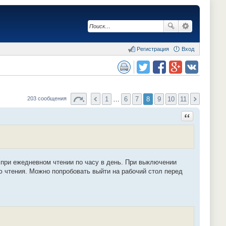
Регистрация
Вход
сия для печати
Поделиться в twitter.com
Поделиться в facebook.com
Поделиться в Google Plus
Поделиться в vk.com
1
…
6
7
8
9
10
11
203 сообщения
Ответить с ц
 при ежедневном чтении по часу в день. При выключении
ю чтения. Можно попробовать выйти на рабочий стол перед