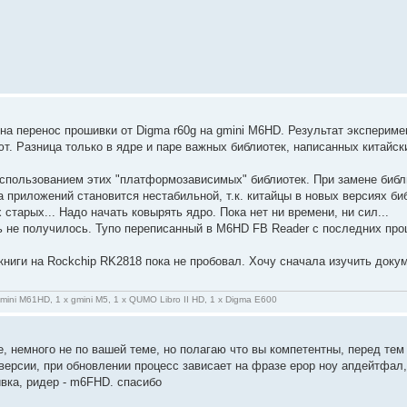
 на перенос прошивки от Digma r60g на gmini M6HD. Результат эксперим
т. Разница только в ядре и паре важных библиотек, написанных китайс
спользованием этих "платформозависимых" библиотек. При замене библи
 приложений становится нестабильной, т.к. китайцы в новых версиях би
старых... Надо начать ковырять ядро. Пока нет ни времени, ни сил...
 не получилось. Тупо переписанный в M6HD FB Reader с последних прош
книги на Rockchip RK2818 пока не пробовал. Хочу сначала изучить док
gmini M61HD, 1 x gmini M5, 1 x QUMO Libro II HD, 1 x Digma E600
, немного не по вашей теме, но полагаю что вы компетентны, перед тем
ерсии, при обновлении процесс зависает на фразе ерор ноу апдейтфал, 
вка, ридер - m6FHD. спасибо