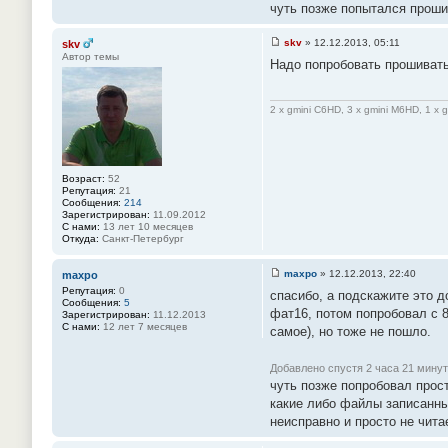
чуть позже попытался проши
и
е
#
skv
»
12.12.2013, 05:11
skv
1
С
5
Автор темы
Надо попробовать прошивать
о
3
о
б
щ
2 x gmini C6HD, 3 x gmini M6HD, 1 x 
е
н
и
е
#
1
Возраст:
52
5
Репутация:
21
4
Сообщения:
214
Зарегистрирован:
11.09.2012
С нами:
13 лет 10 месяцев
Откуда:
Санкт-Петербург
maxpo
»
12.12.2013, 22:40
maxpo
С
Репутация:
0
спасибо, а подскажите это д
о
Сообщения:
5
о
фат16, потом попробовал с 
Зарегистрирован:
11.12.2013
б
С нами:
12 лет 7 месяцев
самое), но тоже не пошло.
щ
е
н
и
Добавлено спустя 2 часа 21 минут
е
чуть позже попробовал прост
#
какие либо файлы записанны
1
5
неисправно и просто не чита
5