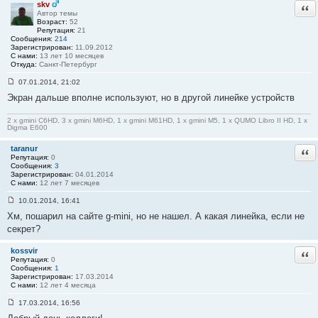
е
skv
Отв
#
Автор темы
1
Возраст:
52
7
Репутация:
21
3
Сообщения:
214
Зарегистрирован:
11.09.2012
С нами:
13 лет 10 месяцев
Откуда:
Санкт-Петербург
07.01.2014, 21:02
С
Экран дальше вполне используют, но в другой линейке устройств
о
о
б
2 x gmini C6HD, 3 x gmini M6HD, 1 x gmini M61HD, 1 x gmini M5, 1 x QUMO Libro II HD, 1 x
щ
Digma E600
е
н
taranur
и
Отв
е
Репутация:
0
#
Сообщения:
3
1
Зарегистрирован:
04.01.2014
7
С нами:
12 лет 7 месяцев
4
10.01.2014, 16:41
С
Хм, пошарил на сайте g-mini, но не нашел. А какая линейка, если не
о
о
секрет?
б
щ
е
kossvir
Отв
н
Репутация:
0
и
Сообщения:
1
е
Зарегистрирован:
17.03.2014
#
С нами:
12 лет 4 месяца
1
7
17.03.2014, 16:56
5
С
о