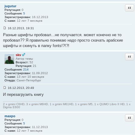
и
jugutur
Отв
е
Репутация:
0
#
Сообщения:
5
1
Зарегистрирован:
16.12.2013
6
С нами:
12 лет 7 месяцев
1
16.12.2013, 19:31
С
Разные шрифты пробовал...не получается. может конечно не то
о
о
пробовал?? Я правильно понимаю надо просто скачать арабские
б
шрифты и скинуть в папку fonts!?!?!
щ
е
н
skv
Отв
и
Автор темы
е
Возраст:
52
#
Репутация:
21
1
Сообщения:
214
6
Зарегистрирован:
11.09.2012
2
С нами:
13 лет 10 месяцев
Откуда:
Санкт-Петербург
16.12.2013, 20:49
С
И перезагрузить книгу
о
о
б
2 x gmini C6HD, 3 x gmini M6HD, 1 x gmini M61HD, 1 x gmini M5, 1 x QUMO Libro II HD, 1 x
щ
Digma E600
е
н
maxpo
и
Отв
е
Репутация:
0
#
Сообщения:
5
1
Зарегистрирован:
11.12.2013
6
С нами:
12 лет 7 месяцев
3