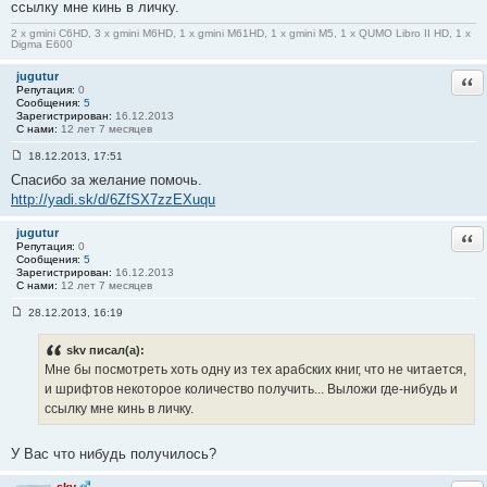
ссылку мне кинь в личку.
#
1
2 x gmini C6HD, 3 x gmini M6HD, 1 x gmini M61HD, 1 x gmini M5, 1 x QUMO Libro II HD, 1 x
6
Digma E600
6
jugutur
Отв
Репутация:
0
Сообщения:
5
Зарегистрирован:
16.12.2013
С нами:
12 лет 7 месяцев
18.12.2013, 17:51
С
Спасибо за желание помочь.
о
о
http://yadi.sk/d/6ZfSX7zzEXuqu
б
щ
е
jugutur
Отв
н
Репутация:
0
и
Сообщения:
5
е
Зарегистрирован:
16.12.2013
#
С нами:
12 лет 7 месяцев
1
6
28.12.2013, 16:19
7
С
о
о
skv писал(а):
б
Мне бы посмотреть хоть одну из тех арабских книг, что не читается,
щ
е
и шрифтов некоторое количество получить... Выложи где-нибудь и
н
ссылку мне кинь в личку.
и
е
#
У Вас что нибудь получилось?
1
6
8