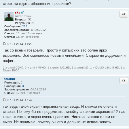
о
стоит ли ждать обновления прошивки?
б
щ
е
skv
Отв
н
Автор темы
и
Возраст:
52
е
Репутация:
21
#
Сообщения:
214
1
Зарегистрирован:
11.09.2012
7
С нами:
13 лет 10 месяцев
1
Откуда:
Санкт-Петербург
07.01.2014, 11:23
С
Так со всеми товарами. Просто у китайских это более ярко
о
о
выражено. Всё сменилось новыми линейками. Старые не доделали и
б
пофиг...
щ
е
н
2 x gmini C6HD, 3 x gmini M6HD, 1 x gmini M61HD, 1 x gmini M5, 1 x QUMO Libro II HD, 1 x
Digma E600
и
е
#
taranur
Отв
1
Репутация:
0
7
Сообщения:
3
2
Зарегистрирован:
04.01.2014
С нами:
12 лет 7 месяцев
07.01.2014, 17:42
С
так ведь такой экран - перспективная вещь. И книжка не очень и
о
о
старая. Почему бы не продолжить линейку с такими экранами? У нас
б
такая книжка, и экран очень нравится. Никаких глюков с ним не
щ
е
было. Не понимаю, почему бы его и дальше не использовать
н
и