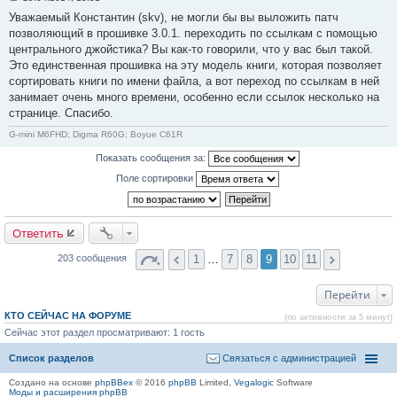
9
С
Уважаемый Константин (skv), не могли бы вы выложить патч
о
о
позволяющий в прошивке 3.0.1. переходить по ссылкам с помощью
б
центрального джойстика? Вы как-то говорили, что у вас был такой.
щ
е
Это единственная прошивка на эту модель книги, которая позволяет
н
сортировать книги по имени файла, а вот переход по ссылкам в ней
и
е
занимает очень много времени, особенно если ссылок несколько на
#
странице. Спасибо.
1
8
0
G-mini M6FHD; Digma R60G; Boyue C61R
Показать сообщения за:
Поле сортировки
Ответить
1
…
7
8
9
10
11
203 сообщения
Перейти
КТО СЕЙЧАС НА ФОРУМЕ
(по активности за 5 минут)
Сейчас этот раздел просматривают: 1 гость
Список разделов
Связаться с администрацией
Создано на основе
phpBBex
© 2016
phpBB
Limited,
Vegalogic
Software
Моды и расширения phpBB