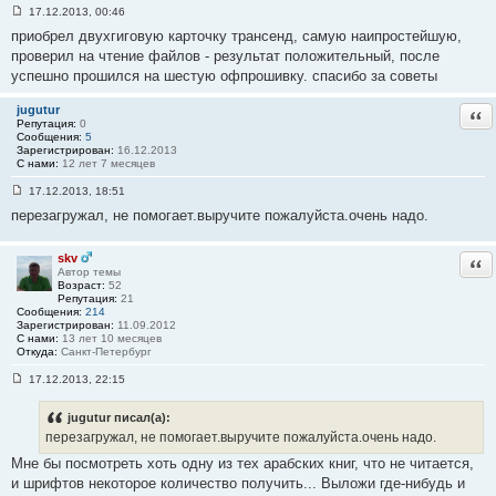
17.12.2013, 00:46
С
приобрел двухгиговую карточку трансенд, самую наипростейшую,
о
о
проверил на чтение файлов - результат положительный, после
б
успешно прошился на шестую офпрошивку. спасибо за советы
щ
е
н
jugutur
Отв
и
Репутация:
0
е
Сообщения:
5
#
Зарегистрирован:
16.12.2013
1
С нами:
12 лет 7 месяцев
6
4
17.12.2013, 18:51
С
перезагружал, не помогает.выручите пожалуйста.очень надо.
о
о
б
щ
skv
Отв
е
Автор темы
н
Возраст:
52
и
Репутация:
21
е
Сообщения:
214
#
Зарегистрирован:
11.09.2012
1
С нами:
13 лет 10 месяцев
6
Откуда:
Санкт-Петербург
5
17.12.2013, 22:15
С
о
о
jugutur писал(а):
б
перезагружал, не помогает.выручите пожалуйста.очень надо.
щ
е
Мне бы посмотреть хоть одну из тех арабских книг, что не читается,
н
и шрифтов некоторое количество получить... Выложи где-нибудь и
и
е