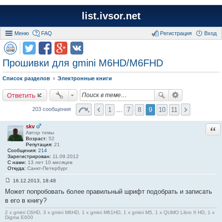
list.ivsor.net
Меню
FAQ
Регистрация
Вход
Прошивки для gmini M6HD/M6FHD
Список разделов
Электронные книги
Ответить
1
…
7
8
9
10
11
203 сообщения
skv
Отв
Автор темы
Возраст:
52
Репутация:
21
Сообщения:
214
Зарегистрирован:
11.09.2012
С нами:
13 лет 10 месяцев
Откуда:
Санкт-Петербург
16.12.2013, 18:48
С
Может попробовать более правильный шрифт подобрать и записать
о
о
в его в книгу?
б
щ
2 x gmini C6HD, 3 x gmini M6HD, 1 x gmini M61HD, 1 x gmini M5, 1 x QUMO Libro II HD, 1 x
е
Digma E600
н