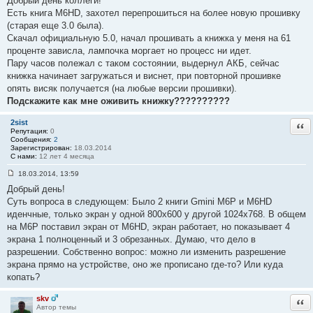
Добрый день коллеги!
о
Есть книга M6HD, захотел перепрошиться на более новую прошивку
б
(старая еще 3.0 была).
щ
е
Скачал официальную 5.0, начал прошивать а книжка у меня на 61
н
проценте зависла, лампочка моргает но процесс ни идет.
и
е
Пару часов полежал с таком состоянии, выдернул АКБ, сейчас
#
книжка начинает загружаться и виснет, при повторной прошивке
1
7
опять висяк получается (на любые версии прошивки).
6
Подскажите как мне оживить книжку??????????
2sist
Отв
Репутация:
0
Сообщения:
2
Зарегистрирован:
18.03.2014
С нами:
12 лет 4 месяца
18.03.2014, 13:59
С
Добрый день!
о
о
Суть вопроса в следующем: Было 2 книги Gmini M6P и M6HD
б
иденчные, только экран у одной 800х600 у другой 1024х768. В общем
щ
е
на М6Р поставил экран от M6HD, экран работает, но показывает 4
н
экрана 1 полноценный и 3 обрезанных. Думаю, что дело в
и
е
разрешении. Собственно вопрос: можно ли изменить разрешение
#
экрана прямо на устройстве, оно же прописано где-то? Или куда
1
7
копать?
7
skv
Отв
Автор темы