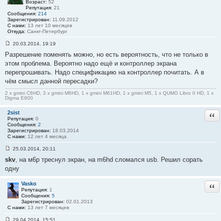
Возраст:
52
Репутация:
21
Сообщения:
214
Зарегистрирован:
11.09.2012
С нами:
13 лет 10 месяцев
Откуда:
Санкт-Петербург
20.03.2014, 19:19
С
Разрешение поменять можно, но есть вероятность, что не только в
о
о
этом проблема. Вероятно надо ещё и контроллер экрана
б
перепрошивать. Надо спецификацию на контроллер почитать. А в
щ
е
чём смысл данной пересадки?
н
и
2 x gmini C6HD, 3 x gmini M6HD, 1 x gmini M61HD, 1 x gmini M5, 1 x QUMO Libro II HD, 1 x
е
Digma E600
#
1
2sist
Отв
7
Репутация:
0
8
Сообщения:
2
Зарегистрирован:
18.03.2014
С нами:
12 лет 4 месяца
25.03.2014, 20:11
С
skv
, на м6р треснул экран, на m6hd сломался usb. Решил сорать
о
о
одну
б
щ
е
Vasko
Отв
н
Репутация:
1
и
Сообщения:
5
е
Зарегистрирован:
02.01.2013
#
С нами:
13 лет 7 месяцев
1
7
29.04.2014, 15:51