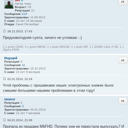
skv
Отв
Автор темы
Возраст:
52
Репутация:
21
Сообщения:
214
Зарегистрирован:
11.09.2012
С нами:
13 лет 10 месяцев
Откуда:
Санкт-Петербург
28.12.2013, 17:43
С
Предновогодняя суета, ничего не успеваю :-)
о
о
б
2 x gmini C6HD, 3 x gmini M6HD, 1 x gmini M61HD, 1 x gmini M5, 1 x QUMO Libro II HD, 1 x
щ
Digma E600
е
н
Ищущий
и
Отв
е
Репутация:
0
#
Сообщения:
11
1
Зарегистрирован:
16.10.2012
6
С нами:
13 лет 9 месяцев
9
02.01.2014, 22:19
С
Чтоб проблемы с прошивками наших электронных книжек были
о
о
самыми большими нашими проблемами в этом году!
б
щ
е
taranur
Отв
н
Репутация:
0
и
Сообщения:
3
е
Зарегистрирован:
04.01.2014
#
С нами:
12 лет 7 месяцев
1
7
04.01.2014, 21:06
0
С
Пропала из продажи M6FHD. Почему они ее перестали выпускать? И
о