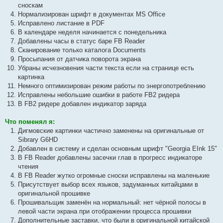
2
сноскам
3
Нормализирован шрифт в документах MS Office
Исправлено листание в PDF
В календаре неделя начинается с понедельника
Добавлены часы в статус баре FB Reader
Сканирование только каталога Documents
Просыпания от датчика поворота экрана
Убраны исчезновения части текста если на странице есть
картинка
Немного оптимизирован режим работы по энергопотреблению
Исправлены небольшие ошибки в работе FB2 ридера
В FB2 ридере добавлен индикатор заряда
Что поменял я:
Дигмовские картинки частично заменены на оригинальные от
Sibrary G6HD
Добавлен в систему и сделан основным шрифт "Georgia EInk 15"
В FB Reader добавлены засечки глав в прогресс индикаторе
чтения
В FB Reader жутко огромные сноски исправлены на маленькие
Присутствует выбор всех языков, задуманных китайцами в
оригинальной прошивке
Прошивальщик заменён на нормальный: нет чёрной полосы в
левой части экрана при отображении процесса прошивки
Дополнительные заставки, что были в оригинальной китайской