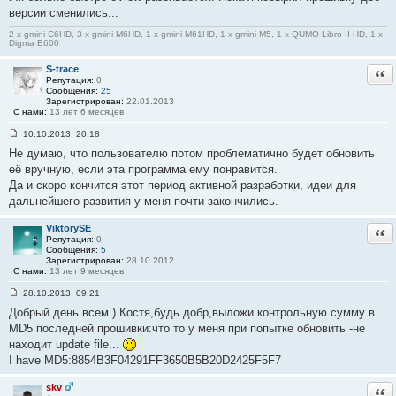
о
версии сменились...
б
щ
2 x gmini C6HD, 3 x gmini M6HD, 1 x gmini M61HD, 1 x gmini M5, 1 x QUMO Libro II HD, 1 x
е
Digma E600
н
и
S-trace
Отв
е
Репутация:
0
#
Сообщения:
25
1
Зарегистрирован:
22.01.2013
3
С нами:
13 лет 6 месяцев
1
10.10.2013, 20:18
С
Не думаю, что пользователю потом проблематично будет обновить
о
о
её вручную, если эта программа ему понравится.
б
Да и скоро кончится этот период активной разработки, идеи для
щ
е
дальнейшего развития у меня почти закончились.
н
и
е
ViktorySE
Отв
#
Репутация:
0
1
Сообщения:
5
3
Зарегистрирован:
28.10.2012
2
С нами:
13 лет 9 месяцев
28.10.2013, 09:21
С
Добрый день всем.) Костя,будь добр,выложи контрольную сумму в
о
о
MD5 последней прошивки:что то у меня при попытке обновить -не
б
находит update file...
щ
е
I have MD5:8854B3F04291FF3650B5B20D2425F5F7
н
и
е
skv
Отв