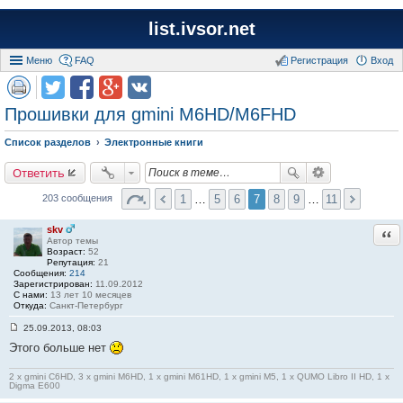
list.ivsor.net
Меню
FAQ
Регистрация
Вход
Прошивки для gmini M6HD/M6FHD
Список разделов
Электронные книги
Ответить
1
…
5
6
7
8
9
…
11
203 сообщения
skv
Отв
Автор темы
Возраст:
52
Репутация:
21
Сообщения:
214
Зарегистрирован:
11.09.2012
С нами:
13 лет 10 месяцев
Откуда:
Санкт-Петербург
25.09.2013, 08:03
С
Этого больше нет
о
о
б
2 x gmini C6HD, 3 x gmini M6HD, 1 x gmini M61HD, 1 x gmini M5, 1 x QUMO Libro II HD, 1 x
щ
Digma E600
е
н