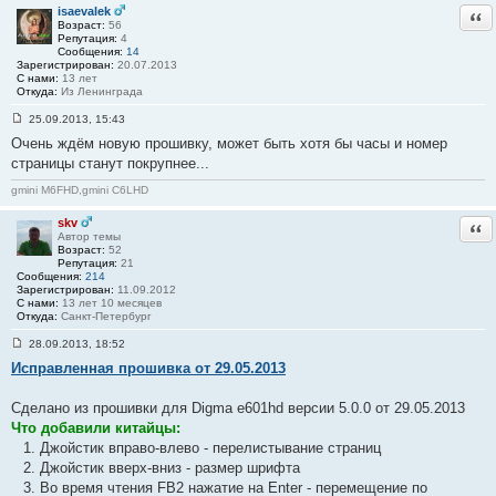
и
isaevalek
Отв
е
Возраст:
56
#
Репутация:
4
1
Сообщения:
14
2
Зарегистрирован:
20.07.2013
1
С нами:
13 лет
Откуда:
Из Ленинграда
25.09.2013, 15:43
С
Очень ждём новую прошивку, может быть хотя бы часы и номер
о
о
страницы станут покрупнее...
б
щ
gmini M6FHD,gmini C6LHD
е
н
и
skv
Отв
е
Автор темы
#
Возраст:
52
1
Репутация:
21
2
Сообщения:
214
2
Зарегистрирован:
11.09.2012
С нами:
13 лет 10 месяцев
Откуда:
Санкт-Петербург
28.09.2013, 18:52
С
Исправленная прошивка от 29.05.2013
о
о
б
Сделано из прошивки для Digma e601hd версии 5.0.0 от 29.05.2013
щ
е
Что добавили китайцы:
н
Джойстик вправо-влево - перелистывание страниц
и
е
Джойстик вверх-вниз - размер шрифта
#
Во время чтения FB2 нажатие на Enter - перемещение по
1