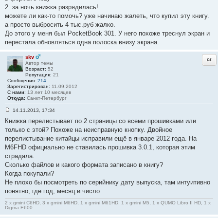
е
2. за ночь книжка разрядилась!
#
можете ли как-то помочь? уже начинаю жалеть, что купил эту книгу.
1
3
а просто выбросить 4 тыс.руб жалко.
6
До этого у меня был PocketBook 301. У него похоже треснул экран и
перестала обновляться одна полоска внизу экрана.
skv
Отв
Автор темы
Возраст:
52
Репутация:
21
Сообщения:
214
Зарегистрирован:
11.09.2012
С нами:
13 лет 10 месяцев
Откуда:
Санкт-Петербург
14.11.2013, 17:34
С
Книжка перелистывает по 2 страницы со всеми прошивками или
о
о
только с этой? Похоже на неисправную кнопку. Двойное
б
перелистывание китайцы исправили ещё в январе 2012 года. На
щ
е
M6FHD официально не ставилась прошивка 3.0.1, которая этим
н
страдала.
и
е
Сколько файлов и какого формата записано в книгу?
#
Когда покупали?
1
3
Не плохо бы посмотреть по серийнику дату выпуска, там интуитивно
7
понятно, где год, месяц и число
2 x gmini C6HD, 3 x gmini M6HD, 1 x gmini M61HD, 1 x gmini M5, 1 x QUMO Libro II HD, 1 x
Digma E600