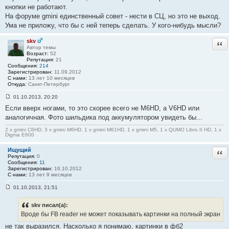
е
кнопки не работают.
н
На форуме gmini единственный совет - нести в СЦ, но это не выход.
и
е
Ума не приложу, что бы с ней теперь сделать. У кого-нибудь мысли?
#
1
2
skv
Отв
7
Автор темы
Возраст:
52
Репутация:
21
Сообщения:
214
Зарегистрирован:
11.09.2012
С нами:
13 лет 10 месяцев
Откуда:
Санкт-Петербург
01.10.2013, 20:20
С
Если вверх ногами, то это скорее всего не M6HD, а V6HD или
о
о
аналогичная. Фото шильдика под аккумулятором увидеть бы...
б
щ
2 x gmini C6HD, 3 x gmini M6HD, 1 x gmini M61HD, 1 x gmini M5, 1 x QUMO Libro II HD, 1 x
е
Digma E600
н
и
Ищущий
Отв
е
Репутация:
0
#
Сообщения:
11
1
Зарегистрирован:
16.10.2012
2
С нами:
13 лет 9 месяцев
8
01.10.2013, 21:51
С
о
о
skv писал(а):
б
Вроде бы FB reader не может показывать картинки на полный экран
щ
е
не так выразился. Насколько я понимаю, картинки в фб2
н