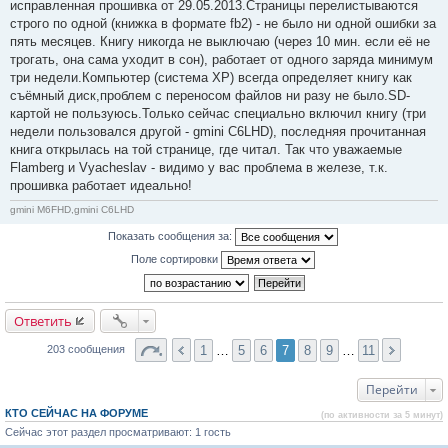
исправленная прошивка от 29.05.2013.Страницы перелистываются
б
строго по одной (книжка в формате fb2) - не было ни одной ошибки за
щ
е
пять месяцев. Книгу никогда не выключаю (через 10 мин. если её не
н
трогать, она сама уходит в сон), работает от одного заряда минимум
и
е
три недели.Компьютер (система XP) всегда определяет книгу как
#
съёмный диск,проблем с переносом файлов ни разу не было.SD-
1
4
картой не пользуюсь.Только сейчас специально включил книгу (три
0
недели пользовался другой - gmini C6LHD), последняя прочитанная
книга открылась на той странице, где читал. Так что уважаемые
Flamberg и Vyacheslav - видимо у вас проблема в железе, т.к.
прошивка работает идеально!
gmini M6FHD,gmini C6LHD
Показать сообщения за:
Поле сортировки
Ответить
1
…
5
6
7
8
9
…
11
203 сообщения
Перейти
КТО СЕЙЧАС НА ФОРУМЕ
(по активности за 5 минут)
Сейчас этот раздел просматривают: 1 гость