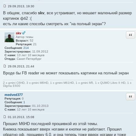
29.09.2013, 19:30
С
В общем, спасибо
skv
, все устраивает, но мешает маленький размер
о
о
картинок фб2 :(
б
есть ли какие способы смотреть их "на полный экран"?
щ
е
н
skv
Отв
и
Автор темы
е
Возраст:
52
#
Репутация:
21
1
Сообщения:
214
2
Зарегистрирован:
11.09.2012
5
С нами:
13 лет 10 месяцев
Откуда:
Санкт-Петербург
29.09.2013, 21:44
С
Вроде бы FB reader не может показывать картинки на полный экран
о
о
б
2 x gmini C6HD, 3 x gmini M6HD, 1 x gmini M61HD, 1 x gmini M5, 1 x QUMO Libro II HD, 1 x
щ
Digma E600
е
н
medved377
и
Отв
е
Репутация:
0
#
Сообщения:
1
1
Зарегистрирован:
01.10.2013
2
С нами:
12 лет 10 месяцев
6
01.10.2013, 15:08
С
Прошил M6HD последней прошивкой из этой темы.
о
о
Книжка показывает вверх ногами и кнопки не работают. Прошил
б
обратно оф. прошивку 6.0, и она теперь тоже вверх ногами и тоже
щ