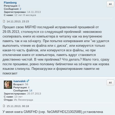
Flamberg
Отв
Репутация:
0
Сообщения:
2
Зарегистрирован:
14.11.2013
С нами:
12 лет 8 месяцев
14.11.2013, 23:15
С
Прошил свою M6FHD последней исправленной прошивкой от
о
о
29.05.2013, столкнулся со следующей проблемой: невозможно
б
скопировать книги из компьютера в читалку как на внутреннюю
щ
е
память так и на sd-карту. При попытке копирования или "не удается
н
выполнить чтение из файла или с диска", или копируется только
и
е
какая-то часть файлов, или копируются все файлы, но при
#
отключении книги от компьютера, память вдруг становится
1
3
девственно чистой. В чем проблема? Что делать? Мало того, сразу
9
после прошивки, ровно половину библиотеки на sd-карте как корова
языком слизнула. Перезагрузки и форматирование памяти не
помогают
isaevalek
Отв
Возраст:
56
Репутация:
4
Сообщения:
14
Зарегистрирован:
20.07.2013
С нами:
13 лет
Откуда:
Из Ленинграда
15.11.2013, 00:18
С
У меня книга GM6FHD (сер. №GM6FHD12100258В),установлена
о
о