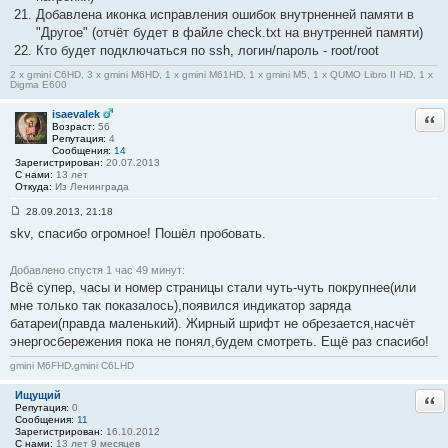
Добавлена иконка исправления ошибок внутрненней памяти в
"Другое" (отчёт будет в файле check.txt на внутренней памяти)
Кто будет подключаться по ssh, логин/пароль - root/root
2 x gmini C6HD, 3 x gmini M6HD, 1 x gmini M61HD, 1 x gmini M5, 1 x QUMO Libro II HD, 1 x
Digma E600
isaevalek
Отв
Возраст:
56
Репутация:
4
Сообщения:
14
Зарегистрирован:
20.07.2013
С нами:
13 лет
Откуда:
Из Ленинграда
28.09.2013, 21:18
С
skv, спасибо огромное! Пошёл пробовать.
о
о
б
щ
Добавлено спустя 1 час 49 минут:
е
Всё супер, часы и номер страницы стали чуть-чуть покрупнее(или
н
мне только так показалось),появился индикатор заряда
и
е
батареи(правда маленький). Жирный шрифт не обрезается,насчёт
#
энергосбережения пока не понял,будем смотреть. Ещё раз спасибо!
1
2
4
gmini M6FHD,gmini C6LHD
Ищущий
Отв
Репутация:
0
Сообщения:
11
Зарегистрирован:
16.10.2012
С нами:
13 лет 9 месяцев