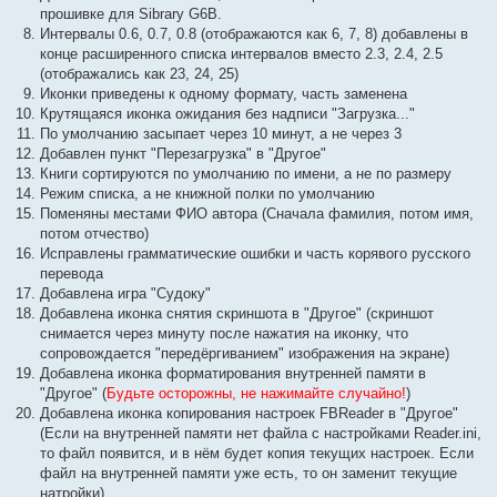
прошивке для Sibrary G6B.
Интервалы 0.6, 0.7, 0.8 (отображаются как 6, 7, 8) добавлены в
конце расширенного списка интервалов вместо 2.3, 2.4, 2.5
(отображались как 23, 24, 25)
Иконки приведены к одному формату, часть заменена
Крутящаяся иконка ожидания без надписи "Загрузка..."
По умолчанию засыпает через 10 минут, а не через 3
Добавлен пункт "Перезагрузка" в "Другое"
Книги сортируются по умолчанию по имени, а не по размеру
Режим списка, а не книжной полки по умолчанию
Поменяны местами ФИО автора (Сначала фамилия, потом имя,
потом отчество)
Исправлены грамматические ошибки и часть корявого русского
перевода
Добавлена игра "Судоку"
Добавлена иконка снятия скриншота в "Другое" (скриншот
снимается через минуту после нажатия на иконку, что
сопровождается "передёргиванием" изображения на экране)
Добавлена иконка форматирования внутренней памяти в
"Другое" (
Будьте осторожны, не нажимайте случайно!
)
Добавлена иконка копирования настроек FBReader в "Другое"
(Если на внутренней памяти нет файла с настройками Reader.ini,
то файл появится, и в нём будет копия текущих настроек. Если
файл на внутренней памяти уже есть, то он заменит текущие
натройки)