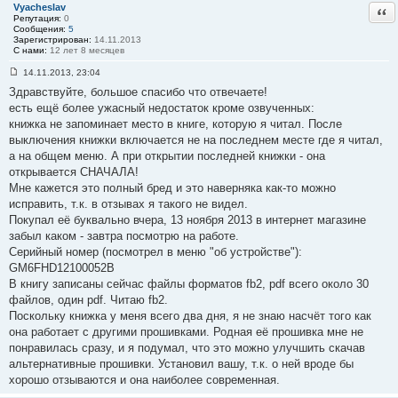
Vyacheslav
Отв
Репутация:
0
Сообщения:
5
Зарегистрирован:
14.11.2013
С нами:
12 лет 8 месяцев
14.11.2013, 23:04
С
Здравствуйте, большое спасибо что отвечаете!
о
о
есть ещё более ужасный недостаток кроме озвученных:
б
книжка не запоминает место в книге, которую я читал. После
щ
е
выключения книжки включается не на последнем месте где я читал,
н
а на общем меню. А при открытии последней книжки - она
и
е
открывается СНАЧАЛА!
#
Мне кажется это полный бред и это наверняка как-то можно
1
3
исправить, т.к. в отзывах я такого не видел.
8
Покупал её буквально вчера, 13 ноября 2013 в интернет магазине
забыл каком - завтра посмотрю на работе.
Серийный номер (посмотрел в меню "об устройстве"):
GM6FHD12100052B
В книгу записаны сейчас файлы форматов fb2, pdf всего около 30
файлов, один pdf. Читаю fb2.
Поскольку книжка у меня всего два дня, я не знаю насчёт того как
она работает с другими прошивками. Родная её прошивка мне не
понравилась сразу, и я подумал, что это можно улучшить скачав
альтернативные прошивки. Установил вашу, т.к. о ней вроде бы
хорошо отзываются и она наиболее современная.