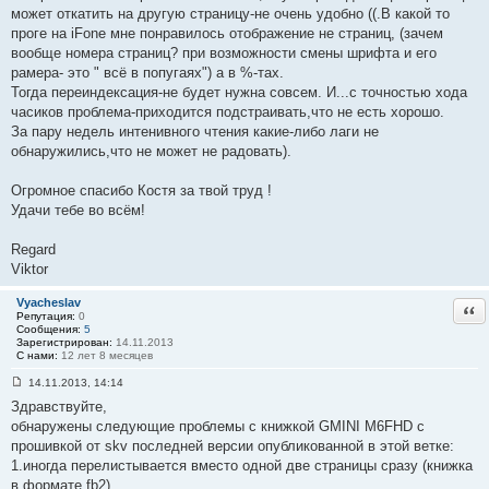
может откатить на другую страницу-не очень удобно ((.В какой то
проге на iFone мне понравилось отображение не страниц, (зачем
вообще номера страниц? при возможности смены шрифта и его
рамера- это " всё в попугаях") а в %-тах.
Тогда переиндексация-не будет нужна совсем. И...с точностью хода
часиков проблема-приходится подстраивать,что не есть хорошо.
За пару недель интенивного чтения какие-либо лаги не
обнаружились,что не может не радовать).
Огромное спасибо Костя за твой труд !
Удачи тебе во всём!
Regard
Viktor
Vyacheslav
Отв
Репутация:
0
Сообщения:
5
Зарегистрирован:
14.11.2013
С нами:
12 лет 8 месяцев
14.11.2013, 14:14
С
Здравствуйте,
о
о
обнаружены следующие проблемы с книжкой GMINI M6FHD с
б
прошивкой от skv последней версии опубликованной в этой ветке:
щ
е
1.иногда перелистывается вместо одной две страницы сразу (книжка
н
в формате fb2)
и