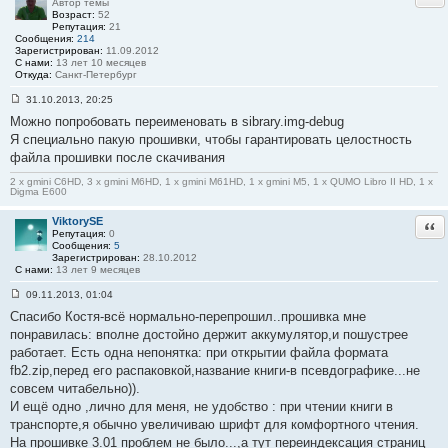
#
Автор темы
1
Возраст:
52
3
Репутация:
21
3
Сообщения:
214
Зарегистрирован:
11.09.2012
С нами:
13 лет 10 месяцев
Откуда:
Санкт-Петербург
31.10.2013, 20:25
С
Можно попробовать переименовать в sibrary.img-debug
о
о
Я специально пакую прошивки, чтобы гарантировать целостность
б
файла прошивки после скачивания
щ
е
н
2 x gmini C6HD, 3 x gmini M6HD, 1 x gmini M61HD, 1 x gmini M5, 1 x QUMO Libro II HD, 1 x
Digma E600
и
е
#
ViktorySE
Отв
1
Репутация:
0
3
Сообщения:
5
4
Зарегистрирован:
28.10.2012
С нами:
13 лет 9 месяцев
09.11.2013, 01:04
С
Спасибо Костя-всё нормально-перепрошил..прошивка мне
о
о
понравилась: вполне достойно держит аккумулятор,и пошустрее
б
работает. Есть одна непонятка: при открытии файла формата
щ
е
fb2.zip,перед его распаковкой,название книги-в псевдографике...не
н
совсем читабельно)).
и
е
И ещё одно ,лично для меня, не удобство : при чтении книги в
#
транспорте,я обычно увеличиваю шрифт для комфортного чтения.
1
3
На прошивке 3.01 проблем не было...,а тут переиндексация страниц
5