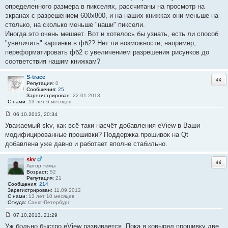
определенного размера в пикселях, рассчитаны на просмотр на
и
е
экранах с разрешением 600х800, и на наших книжках они меньше на
#
столько, на сколько меньше "наши" пиксели.
1
2
Иногда это очень мешает. Вот и хотелось бы узнать, есть ли способ
9
"увеличить" картинки в фб2? Нет ли возможности, например,
переформатировать фб2 с увеличением разрешения рисунков до
соответствия нашим книжкам?
S-trace
Отв
Репутация:
0
Сообщения:
25
Зарегистрирован:
22.01.2013
С нами:
13 лет 6 месяцев
06.10.2013, 20:34
С
Уважаемый skv, как всё таки насчёт добавления eView в Ваши
о
о
модифицированные прошивки? Поддержка прошивок на Qt
б
добавлена уже давно и работает вполне стабильно.
щ
е
н
skv
Отв
и
Автор темы
е
Возраст:
52
#
Репутация:
21
1
Сообщения:
214
3
Зарегистрирован:
11.09.2012
0
С нами:
13 лет 10 месяцев
Откуда:
Санкт-Петербург
07.10.2013, 21:29
С
Уж больно быстро eView развивается. Пока я ковырял прошивку две
о