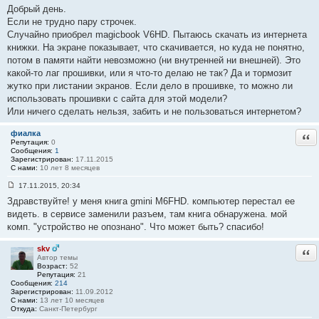
Добрый день.
о
о
Если не трудно пару строчек.
б
Случайно приобрел magicbook V6HD. Пытаюсь скачать из интернета
щ
е
книжки. На экране показывает, что скачивается, но куда не понятно,
н
потом в памяти найти невозможно (ни внутренней ни внешней). Это
и
е
какой-то лаг прошивки, или я что-то делаю не так? Да и тормозит
#
жутко при листании экранов. Если дело в прошивке, то можно ли
1
8
использовать прошивки с сайта для этой модели?
9
Или ничего сделать нельзя, забить и не пользоваться интернетом?
фиалка
Отв
Репутация:
0
Сообщения:
1
Зарегистрирован:
17.11.2015
С нами:
10 лет 8 месяцев
17.11.2015, 20:34
С
Здравствуйте! у меня книга gmini M6FHD. компьютер перестал ее
о
о
видеть. в сервисе заменили разъем, там книга обнаружена. мой
б
комп. "устройство не опознано". Что может быть? спасибо!
щ
е
н
skv
Отв
и
Автор темы
е
Возраст:
52
#
Репутация:
21
1
Сообщения:
214
9
Зарегистрирован:
11.09.2012
0
С нами:
13 лет 10 месяцев
Откуда:
Санкт-Петербург