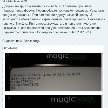
16.11.2017, 23:04
9
С
5
Добрый вечер, Константин. У книги M6HD слетела прошивка.
о
о
Перерыл весь форум. Перепробовал несколько прошивок. Результат
б
всегда одинаковый. При включении держу нажатой кнопку М,
щ
е
запускается обновление с карты памяти, бегут проценты. Появляется
н
надпись The End. Книга перезагружается, я при этом ничего не
и
е
нажимаю, снова начинается процесс обновления и так бесконечно.
#
Скриншоты прилагаю. Последняя прошивка m6hd_20121223.
1
9
6
С уважением, Александр.
ВЛОЖЕНИЯ