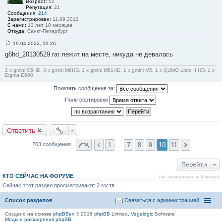
Возраст:
52
Репутация:
21
Сообщения:
214
Зарегистрирован:
11.09.2012
С нами:
13 лет 10 месяцев
Откуда:
Санкт-Петербург
19.04.2022, 10:26
С
g6hd_20130529.rar лежит на месте, никуда не девалась
о
о
б
2 x gmini C6HD, 3 x gmini M6HD, 1 x gmini M61HD, 1 x gmini M5, 1 x QUMO Libro II HD, 1 x
щ
Digma E600
е
н
Показать сообщения за:
и
е
Поле сортировки
#
2
0
0
Ответить
1
…
7
8
9
10
11
203 сообщения
Перейти
КТО СЕЙЧАС НА ФОРУМЕ
(по активности за 5 минут)
Сейчас этот раздел просматривают: 2 гостя
Список разделов
Связаться с администрацией
Создано на основе
phpBBex
© 2016
phpBB
Limited,
Vegalogic
Software
Моды и расширения phpBB