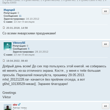
2 x gmini C6HD, 3 x gmini M6HD, 1 x gmini M61HD, 1 x gmini M5, 1 x QUMO Libro II HD, 1 x
Digma E600
и
е
#
Ищущий
Отв
1
Репутация:
0
9
Сообщения:
11
7
Зарегистрирован:
16.10.2012
С нами:
13 лет 9 месяцев
20.01.2018, 14:58
С
Со всеми январскими праздниками!
о
о
б
щ
ViktorySE
Отв
е
Репутация:
0
н
Сообщения:
5
и
Зарегистрирован:
28.10.2012
е
С нами:
13 лет 9 месяцев
#
1
19.04.2022, 08:40
9
С
8
Добрый день всем! До сих пор пользуюсь этой книгой. не собираюсь
о
о
её менять из-за отличного экрана. Костя , у меня к тебе большая
б
просьба. Перезалей пожалуйста, прошивку 29.05.2013.
щ
е
mhd_20121228.rar- качается без проблем отсюда, а вот
н
g6hd_10130529-никак((. Заранее благодарю!
и
е
#
Greetings
1
9
Viktor
9
skv
Отв
Автор темы