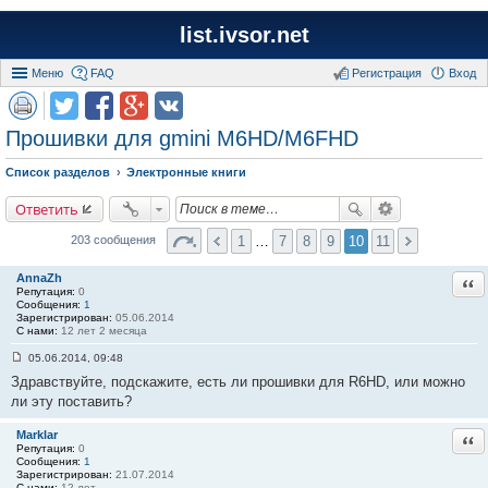
list.ivsor.net
Меню
FAQ
Регистрация
Вход
Прошивки для gmini M6HD/M6FHD
Список разделов
Электронные книги
Ответить
1
…
7
8
9
10
11
203 сообщения
AnnaZh
Отв
Репутация:
0
Сообщения:
1
Зарегистрирован:
05.06.2014
С нами:
12 лет 2 месяца
05.06.2014, 09:48
С
Здравствуйте, подскажите, есть ли прошивки для R6HD, или можно
о
о
ли эту поставить?
б
щ
е
Marklar
Отв
н
Репутация:
0
и
Сообщения:
1
е
Зарегистрирован:
21.07.2014
#
С нами:
12 лет