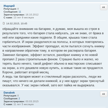
8
5
Ищущий
Отв
Репутация:
0
Сообщения:
11
Зарегистрирован:
16.10.2012
С нами:
13 лет 9 месяцев
14.02.2015, 10:45
С
обращайте внимание на батарею, я думаю, моя вышла из строя в
о
о
результате того, что батарея стала набухать, уж не знаю, от брака в
б
ней или зарядники какие подвели. В общем, крышка тоже стала
щ
е
горбатиться. И экран разделился на полосы, в которых повторялись
н
части изображения. Эффект пропадал, если пытался согнуть книжку
и
е
в направлении обратном тому, в котором ее распирала батарея.
#
Заменил батарею, эффект остался, разобрал книжку и по новой
1
8
пропаял 2 раза строительным феном. Страшно было и жалко, но
6
терять было нечего, такой дефект обычно в мастерских списывают
на экран, а это дешевле новую купить, а новые такие не продаются.
Короче, работает второй месяц.
А ведь так батарея может и стеклянный экран расколоть, люди же
пишут, что ничего не делали книжкой, а у нее вдруг экран треснутый
оказывался. У нас экран гибкий, зато вот пайка не выдержала.
Danabek
Отв
Репутация:
0
Сообщения:
2
Зарегистрирован:
03.03.2015
С нами:
11 лет 5 месяцев