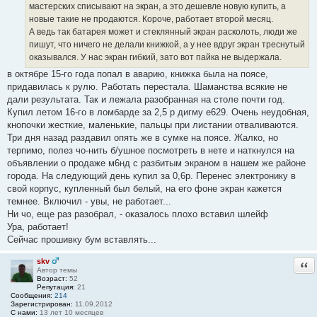
мастерских списывают на экран, а это дешевле новую купить, а
новые такие не продаются. Короче, работает второй месяц.
А ведь так батарея может и стеклянный экран расколоть, люди же
пишут, что ничего не делали книжкой, а у нее вдруг экран треснутый
оказывался. У нас экран гибкий, зато вот пайка не выдержала.
в октябре 15-го года попал в аварию, книжка была на поясе,
придавилась к рулю. Работать перестала. Шаманства всякие не
дали результата. Так и лежала разобранная на столе почти год.
Купил летом 16-го в ломбарде за 2,5 р дигму е629. Очень неудобная,
кнопочки жесткие, маленькие, пальцы при листании отваливаются.
Три дня назад раздавил опять же в сумке на поясе. Жалко, но
терпимо, полез чо-нить б/ушное посмотреть в нете и наткнулся на
объявлении о продаже м6нд с разбитым экраном в нашем же районе
города. На следующий день купил за 0,6р. Перенес электронику в
свой корпус, купленный был белый, на его фоне экран кажется
темнее. Включил - увы, не работает...
Ни чо, еще раз разобрал, - оказалось плохо вставил шлейф
Ура, работает!
Сейчас прошивку бум вставлять...
skv
Отв
Автор темы
Возраст:
52
Репутация:
21
Сообщения:
214
Зарегистрирован:
11.09.2012
С нами:
13 лет 10 месяцев