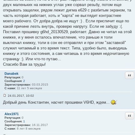
е
двух маленьких на нижних углах уже сорвал резьбу, потом еще
#
открывать защелки, рядом лежит дигма е629 с разбитым экраном, та
1
9
часть которая работает, хоть и "карта" не выглядит контрастнее
4
моего рабочего. От добра добра не ищут :) . Если приспичит еще по
какой причине лезть внутрь, проверю напругу. Если не забуду :(.
Поставил прошивку g6hd_20130529, работает. Давно не читал на этой
книжке, и у меня осталось впечатление, что раньше я толи
выключал книжку, толи в сон ее отправлял и при этом "заставкой"
служил читаемый в это время текст. Типа, удобно было, выводишь
книжку и этого состояния, а сам читаешь в это время недочитанную
страницу :). Или что-то путаю...
Спасибо Вам за труды!
Danabek
Отв
Репутация:
0
Сообщения:
2
Зарегистрирован:
03.03.2015
С нами:
11 лет 5 месяцев
24.01.2017, 10:02
С
Добрый день Константин, насчет прошивки V6HD, ждем...
о
о
б
щ
Alex1971
Отв
е
Репутация:
0
н
Сообщения:
1
и
Зарегистрирован:
16.11.2017
е
С нами:
8 лет 8 месяцев
#
1