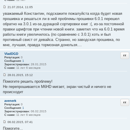
1
8
21.07.2014, 11:05
1
С
уважаемый Константин, подскажите пожалуйста когда будет новая
о
о
прошивка и решаться ли в ней проблемы прошивки 6.0.1 перешел
б
обратно на 3.0.1 из-за дурацкой сортировки книг :(, из-за постоянной
щ
е
правки шрифтов при чтении новой книги. заметил что на 6.0.1 время
н
работы книги увеличилось (по сравнению с 3.0.1) хоть и был
и
е
противный свист от девайса. Странно, но заводская прошивка, по
#
мне, лучшая, правда тормозная донельзя....
1
8
2
VladDGD
Отв
Репутация:
0
Сообщения:
1
Зарегистрирован:
28.01.2015
С нами:
11 лет 6 месяцев
28.01.2015, 15:12
С
Помогите решить проблему!
о
о
Не перепрошивается M6HD мигает, экран чистый и ничего не
б
происходит
щ
е
н
avenerk
Отв
и
Репутация:
0
е
Сообщения:
1
#
Зарегистрирован:
06.02.2015
1
С нами:
11 лет 6 месяцев
8
3
06.02.2015, 07:41
С
Помогите...
о