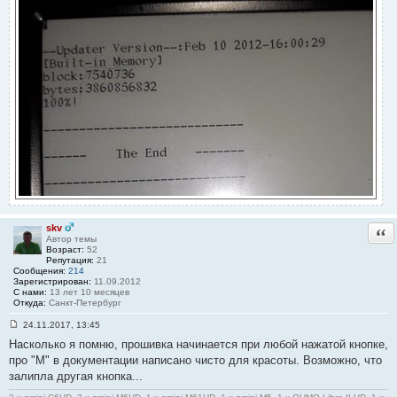
skv
Отв
Автор темы
Возраст:
52
Репутация:
21
Сообщения:
214
Зарегистрирован:
11.09.2012
С нами:
13 лет 10 месяцев
Откуда:
Санкт-Петербург
24.11.2017, 13:45
С
Насколько я помню, прошивка начинается при любой нажатой кнопке,
о
о
про "М" в документации написано чисто для красоты. Возможно, что
б
залипла другая кнопка...
щ
е
н