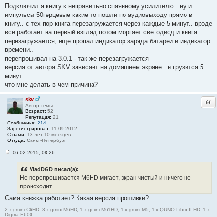
о
Подключил я книгу к неправильно спаянному усилителю.. ну и
б
импульсы 50герцевые какие то пошли по аудиовыходу прямо в
щ
е
книгу.. с тех пор книга перезагружается через каждые 5 минут.. вроде
н
все работает на первый взгляд потом моргает светодиод и книга
и
е
перезагружается, еще пропал индикатор заряда батареи и индикатор
#
времени..
1
8
перепрошивал на 3.0.1 - так же перезагружается
4
версия от автора SKV зависает на домашнем экране.. и грузится 5
минут..
что мне делать в чем причина?
skv
Отв
Автор темы
Возраст:
52
Репутация:
21
Сообщения:
214
Зарегистрирован:
11.09.2012
С нами:
13 лет 10 месяцев
Откуда:
Санкт-Петербург
06.02.2015, 08:26
С
о
о
VladDGD писал(а):
б
Не перепрошивается M6HD мигает, экран чистый и ничего не
щ
е
происходит
н
Сама книжка работает? Какая версия прошивки?
и
е
#
2 x gmini C6HD, 3 x gmini M6HD, 1 x gmini M61HD, 1 x gmini M5, 1 x QUMO Libro II HD, 1 x
Digma E600
1