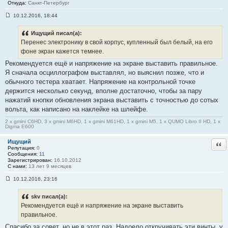
Откуда:
Санкт-Петербург
10.12.2016, 18:44
С
о
о
Ищущий писал(а):
б
Перенес электронику в свой корпус, купленный был белый, на его
щ
е
фоне экран кажется темнее.
н
Рекомендуется ещё и напряжение на экране выставить правильное.
и
е
Я сначала осциллографом выставлял, но выяснил позже, что и
#
обычного тестера хватает. Напряжение на контрольной точке
1
9
держится несколько секунд, вполне достаточно, чтобы за пару
3
нажатий кнопки обновления экрана выставить с точностью до сотых
вольта, как написано на наклейке на шлейфе.
2 x gmini C6HD, 3 x gmini M6HD, 1 x gmini M61HD, 1 x gmini M5, 1 x QUMO Libro II HD, 1 x
Digma E600
Ищущий
Отв
Репутация:
0
Сообщения:
11
Зарегистрирован:
16.10.2012
С нами:
13 лет 9 месяцев
10.12.2016, 23:16
С
о
о
skv писал(а):
б
Рекомендуется ещё и напряжение на экране выставить
щ
е
правильное.
н
Спасибо за совет, но не в этот раз. Надоело откручивать эти винты, у
и