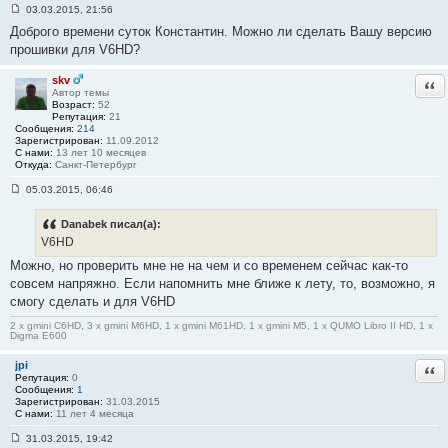
03.03.2015, 21:56
С
Доброго времени суток Константин. Можно ли сделать Вашу версию
о
о
прошивки для V6HD?
б
щ
е
skv
Отв
н
Автор темы
и
Возраст:
52
е
Репутация:
21
#
Сообщения:
214
1
Зарегистрирован:
11.09.2012
8
С нами:
13 лет 10 месяцев
7
Откуда:
Санкт-Петербург
05.03.2015, 06:46
С
о
о
Danabek писал(а):
б
V6HD
щ
е
Можно, но проверить мне не на чем и со временем сейчас как-то
н
совсем напряжно. Если напомнить мне ближе к лету, то, возможно, я
и
е
смогу сделать и для V6HD
#
1
2 x gmini C6HD, 3 x gmini M6HD, 1 x gmini M61HD, 1 x gmini M5, 1 x QUMO Libro II HD, 1 x
8
Digma E600
8
jpi
Отв
Репутация:
0
Сообщения:
1
Зарегистрирован:
31.03.2015
С нами:
11 лет 4 месяца
31.03.2015, 19:42
С