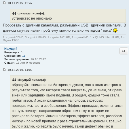
18.11.2015, 12:47
С
о
о
фиалка писал(а):
б
устройство не опознано
щ
е
Пробовать с другими кабелями, разъёмами USB, другими компами. В
н
данном случае найти проблему можно только методом "тыка"
и
е
#
2 x gmini C6HD, 3 x gmini M6HD, 1 x gmini M61HD, 1 x gmini M5, 1 x QUMO Libro II HD, 1 x
Digma E600
1
9
1
Ищущий
Отв
Репутация:
0
Сообщения:
11
Зарегистрирован:
16.10.2012
С нами:
13 лет 9 месяцев
10.12.2016, 14:02
С
о
о
Ищущий писал(а):
б
обращайте внимание на батарею, я думаю, моя вышла из строя в
щ
е
результате того, что батарея стала набухать, уж не знаю, от брака
н
в ней или зарядники какие подвели. В общем, крышка тоже стала
и
е
горбатиться. И экран разделился на полосы, в которых
#
повторялись части изображения. Эффект пропадал, если пытался
1
9
согнуть книжку в направлении обратном тому, в котором ее
2
распирала батарея. Заменил батарею, эффект остался, разобрал
книжку и по новой пропаял 2 раза строительным феном. Страшно
было и жалко, но терять было нечего, такой дефект обычно в