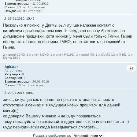
Зарегистрирован:
11.09.2012
С нами:
13 лет 10 месяцев
Откуда:
Санкт-Петербург
27.01.2016, 15:47
С
Насколько я помню, у Дигмы был лучше налажен контакт с
о
о
китайским производителем книг. Я всегда за основу брал именно
б
дигмовские прошивки, хотя книжки у меня были только Гмини. Гмини
щ
е
всегда отставали по версиям. IMHO, не стоит шить прошивкой от
н
Гмини.
и
е
#
2 x gmini C6HD, 3 x gmini M6HD, 1 x gmini M61HD, 1 x gmini M5, 1 x QUMO Libro II HD, 1 x
Digma E600
2
Agitator
Отв
Автор темы
Репутация:
0
Сообщения:
2
Зарегистрирован:
26.01.2016
С нами:
10 лет 6 месяцев
29.01.2016, 08:49
С
здесь ситуация как я понял не просто отставание, а просто
о
о
отсутствие и сейчас и в будущем новых прошивок для данной
б
книги((((
щ
е
ок доверяю Вашему мнению и не буду прошиваться.
н
тему пожалуйста не закрывайте вдруг еще какая инфа появится :-)
и
е
буду периодически сюда наведываться смотреть...
#
3
Показать сообщения за: