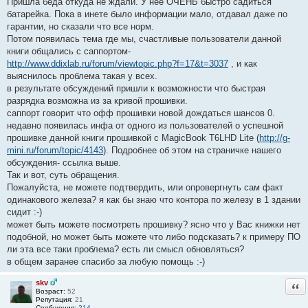
Пришла беда откуда не ждали. У нее ОЧЕНЬ быстро садиться
#
батарейка. Пока в инете было информации мало, отдавал даже по
1
гарантии, но сказали что все норм.
Потом появилась тема где мы, счастливые пользователи данной
книги общались с саппортом-
http://www.ddixlab.ru/forum/viewtopic.php?f=17&t=3037
, и как
выяснилось проблема такая у всех.
в результате обсуждений пришли к возможности что быстрая
разрядка возможна из за кривой прошивки.
саппорт говорит что офф прошивки новой дождаться шансов 0.
недавно появилась инфа от одного из пользователей о успешной
прошивке данной книги прошивкой с MagicBook T6LHD Lite (
http://g-
mini.ru/forum/topic/4143
). Подробнее об этом на страничке нашего
обсуждения- ссылка выше.
Так и вот, суть обращения.
Пожалуйста, не можете подтвердить, или опровергнуть сам факт
одинакового железа? я как бы знаю что контора по железу в 1 здании
сидит :-)
может быть можете посмотреть прошивку? ясно что у Вас книжки нет
подобной, но может быть можете что либо подсказать? к примеру ПО
ли эта все таки проблема? есть ли смысл обновляться?
в общем заранее спасибо за любую помощь :-)
skv
Отв
Возраст:
52
Репутация:
21
Сообщения:
214