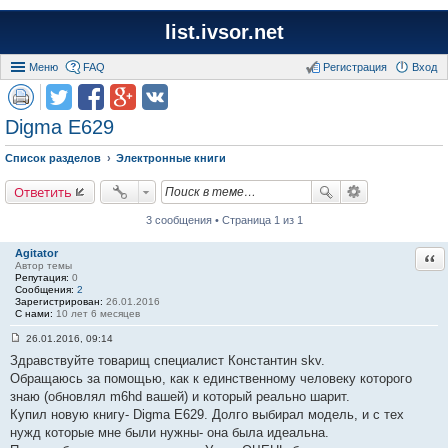
list.ivsor.net
Меню
FAQ
Регистрация
Вход
Digma E629
Список разделов
Электронные книги
Ответить
3 сообщения • Страница 1 из 1
Agitator
Отв
Автор темы
Репутация:
0
Сообщения:
2
Зарегистрирован:
26.01.2016
С нами:
10 лет 6 месяцев
26.01.2016, 09:14
С
Здравствуйте товарищ специалист Константин skv.
о
о
Обращаюсь за помощью, как к единственному человеку которого
б
знаю (обновлял m6hd вашей) и который реально шарит.
щ
е
Купил новую книгу- Digma E629. Долго выбирал модель, и с тех
н
нужд которые мне были нужны- она была идеальна.
и
е