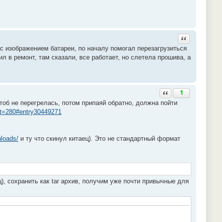
Ответить с ц
 с изображением батареи, по началу помогал перезагрузиться
ил в ремонт, там сказали, все работает, но слетела прошива, а
Ответить с цитатой
1
чтоб не перегрелась, потом припаяй обратно, должна пойти
st=280#entry30449271
loads/
и ту что скинул китаец). Это не стандартный формат
ц), сохранить как tar архив, получим уже почти привычные для