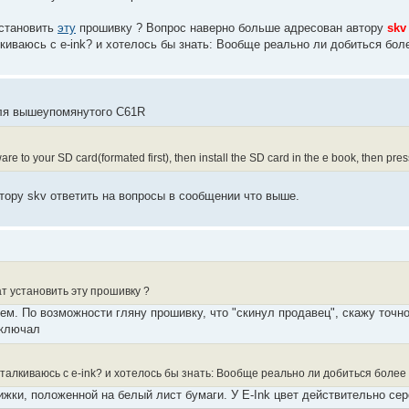
установить
эту
прошивку ? Вопрос наверно больше адресован автору
skv
киваюсь с e-ink? и хотелось бы знать: Вообще реально ли добиться боле
ля вышеупомянутого C61R
re to your SD card(formated first), then install the SD card in the e book, then p
тору skv ответить на вопросы в сообщении что выше.
т установить эту прошивку ?
ем. По возможности гляну прошивку, что "скинул продавец", скажу точно.
включал
талкиваюсь с e-ink? и хотелось бы знать: Вообще реально ли добиться более
ижки, положенной на белый лист бумаги. У E-Ink цвет действительно сер