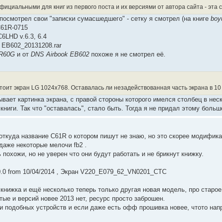
фициальными для книг из первого поста и их версиями от автора сайта - эта 
посмотрел свои "записки сумасшедшего" - сетку я смотрел (на книге
boy
C61R-0715
6LHD v.6.3, 6.4
и EB602_20131208.rar
 R60G
и от
DNS Airbook EB602
похоже я не смотрел её.
 стоит экран LG 1024x768. Оставалась ли незадействованная часть экрана в 1
вает картинка экрана, с правой стороны которого имелся столбец в нес
 книги. Так что "оставалась", стало быть. Тогда я не придал этому больш
(откуда название C61R о котором пишут не знаю, но это скорее модифика
даже некоторые мелочи fb2 .
 похожи, но не уверен что они будут работать и не брикнут книжку.
.0 from 10/04/2014 , Экран V220_E079_62_VN0201_CTC
 книжка и ещё несколько теперь только другая новая модель, про старо
ые и версий новее 2013 нет, ресурс просто заброшен.
и подобных устройств и если даже есть офф прошивка новее, чтото нап