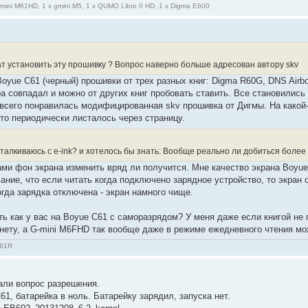
gmini M61HD, 1 x gmini M5, 1 x QUMO Libro II HD, 1 x Digma E600
ат установить эту прошивку ? Вопрос наверно больше адресован автору skv
Boyue C61 (черный) прошивки от трех разных книг: Digma R60G, DNS Air
а совпадал и можно от других книг пробовать ставить. Все становились 
всего понравилась модифицированная skv прошивка от Дигмы. На какой-
-то периодически листалось через страницу.
талкиваюсь с e-ink? и хотелось бы знать: Вообще реально ли добиться более
ми фон экрана изменить вряд ли получится. Мне качество экрана Boyue
ние, что если читать когда подключено зарядное устройство, то экран 
огда зарядка отключена - экран намного чище.
ь как у вас на Boyue C61 с саморазрядом? У меня даже если книгой не 
 нету, а G-mini M6FHD так вообще даже в режиме ежедневного чтения мо
C61R
али вопрос разрешения.
, батарейка в ноль. Батарейку зарядил, запуска нет.