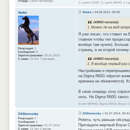
Откуда:
Санкт-Петербург
2 x gmini C6HD, 3 x gmini M6HD, 1 x 
Vasko
»
24.06.2014, 09:28
Vasko
С
о
о
zk9663 писал(а):
б
1. Можно ли на мой апар
щ
е
Я уже писал, что ставил на 
н
главное чтобы тип процессор
и
е
вообще там нужен). Больше 
#
Репутация:
1
страниц, а на второй почему
2
Сообщения:
5
7
Зарегистрирован:
02.01.2013
zk9663 писал(а):
С нами:
13 лет 7 месяцев
2. Я вообще первый раз с
Настройками и перепрошивка
на Digma R60G обратил внима
крапинка не обновляется). К
В свою очередь хочу спросит
ноль. На Digma R60G такого
G-mini M6FHD; Digma R60G; Boyue 
ZASlonovsky
»
01.07.2014, 00:41
ZASlonovsky
С
Репутация:
0
Ребята, чуть раньше обсужд
о
Сообщения:
1
о
Притащили мертвый Boyue C61
Зарегистрирован:
01.07.2014
б
С нами:
12 лет 1 месяц
щ