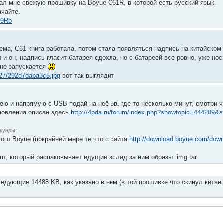
ал мне свежую прошивку на Boyue C61R, в которой есть русский язык.
ачайте.
U9Rb
лема, С61 книга работала, потом стала появляться надпись на китайском
л и он, надпись гласит батарея сдохла, но с батареей все ровно, уже нос
 не запускается
0/27/292d7daba3c5.jpg
вот так выглядит
рею и напрямую с USB подай на неё 5в, где-то несколько минут, смотри 
новления описан здесь
http://4pda.ru/forum/index.php?showtopic=444209&
екунды:
ого Boyue (покрайней мере те что с сайта
http://download.boyue.com/down
пт, который распаковывает идущие вслед за ним образы .img.tar
ледующие 14488 KB, как указано в нем (в той прошивке что скинул китае