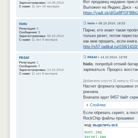
Вот продавец недавно присл
о
Зарегистрирован:
14.09.2014
о
С нами:
11 лет 10 месяцев
Выложил на Яндекс.Диск - к
б
https://yadi.sk/d/Ge8PGF98b
щ
е
н
hielo
»
08.10.2014, 18:52
hielo
и
С
е
Репутация:
0
Парни, кто знает такая проб
о
#
Сообщения:
3
о
3
только резет, потом переста
Зарегистрирован:
08.10.2014
б
0
С нами:
11 лет 9 месяцев
как мне прошить, если книга
щ
е
http://s57.radikal.ru/i156/141
н
и
е
PASAf
»
14.10.2014, 19:56
PASAf
#
С
Репутация:
1
3
hielo
, попробуй отпаяй бата
о
Сообщения:
7
1
о
заряжаться. Процесс восста
Зарегистрирован:
14.10.2014
б
С нами:
11 лет 9 месяцев
щ
е
Добавлено спустя 31 минуту 43 с
н
Насчет формата прошивки эт
и
е
рокчипа.
#
Вначале идет 9457 байт скри
3
2
Спойлер
Если обрезать скрипт, а пос
RockChip файлы прошивки:
КОД:
ВЫДЕЛИТЬ ВСЁ
boot.img
kernel.img