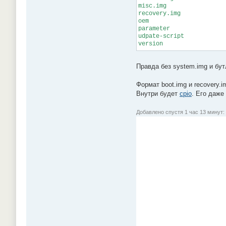
misc.img
recovery.img
oem
parameter
udpate-script
version
Правда без system.img и бу
Формат boot.img и recovery.i
Внутри будет
cpio
. Его даже
Добавлено спустя 1 час 13 минут: