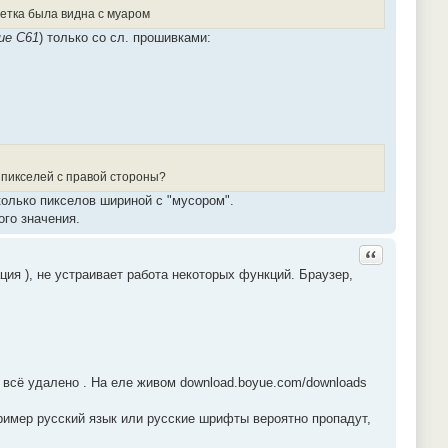
сетка была видна с муаром
ue C61
) только со сл. прошивками:
0 пикселей с правой стороны?
колько пикселов шириной с "мусором".
ого значения.
Ответить с ц
ция ), не устраивает работа некоторых функций. Браузер,
е всё удалено . На еле живом download.boyue.com/downloads
ример русский язык или русские шрифты вероятно пропадут,