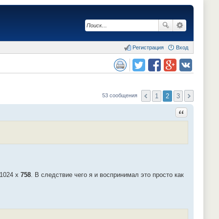
Регистрация
Вход
сия для печати
Поделиться в twitter.com
Поделиться в facebook.com
Поделиться в Google Plus
Поделиться в vk.com
1
2
3
53 сообщения
Ответить с ц
 1024 x
758
. В следствие чего я и воспринимал это просто как