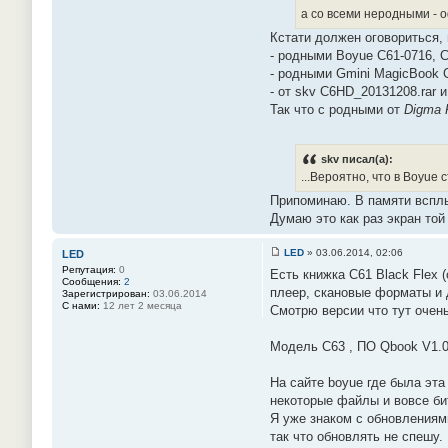
а со всеми неродными - о
Кстати должен оговориться, 
- родными Boyue C61-0716, 
- родными Gmini MagicBook C
- от skv C6HD_20131208.rar 
Так что с родными от
Digma
skv писал(а):
...Вероятно, что в Boyue
Припоминаю. В памяти всплы
Думаю это как раз экран той
LED
»
03.06.2014, 02:06
LED
С
Репутация:
0
Есть книжка C61 Black Flex 
о
Сообщения:
2
о
плеер, скановые форматы и 
Зарегистрирован:
03.06.2014
б
С нами:
12 лет 2 месяца
Смотрю версии что тут очень
щ
е
н
Модель C63 , ПО Qbook V1.0
и
е
#
На сайте boyue где была эта
2
2
некоторые файлы и вовсе бит
Я уже знаком с обновлениям
так что обновлять не спешу.