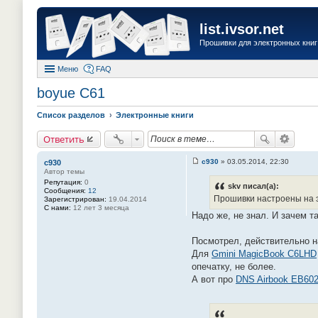
list.ivsor.net
Прошивки для электронных книг 
Меню
FAQ
boyue C61
Список разделов
Электронные книги
Ответить
c930
»
03.05.2014, 22:30
c930
С
Автор темы
о
Репутация:
0
о
skv писал(а):
Сообщения:
12
б
Прошивки настроены на 
Зарегистрирован:
19.04.2014
щ
С нами:
12 лет 3 месяца
е
Надо же, не знал. И зачем т
н
и
е
Посмотрел, действительно н
#
Для
Gmini MagicBook C6LHD
2
1
опечатку, не более.
А вот про
DNS Airbook EB60