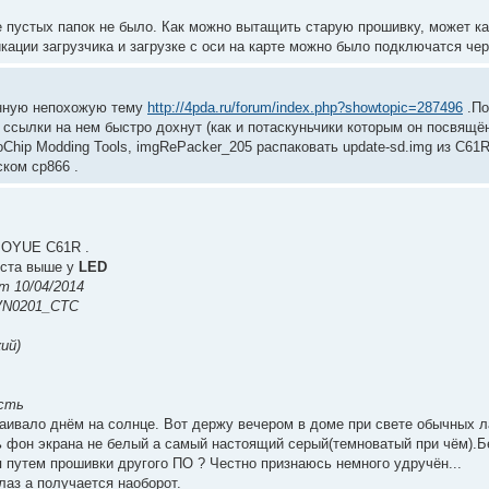
е пустых папок не было. Как можно вытащить старую прошивку, может ка
ации загрузчика и загрузке с оси на карте можно было подключатся чере
енную непохожую тему
http://4pda.ru/forum/index.php?showtopic=287496
.По
 ссылки на нем быстро дохнут (как и потаскуньчики которым он посвящё
oChip Modding Tools, imgRePacker_205 распаковать update-sd.img из C61R
ском cp866 .
BOYUE C61R .
оста выше у
LED
om 10/04/2014
_VN0201_CTC
ий)
есть
аивало днём на солнце. Вот держу вечером в доме при свете обычных ла
ть фон экрана не белый а самый настоящий серый(темноватый при чём).Б
я путем прошивки другого ПО ? Честно признаюсь немного удручён...
лаз а получается наоборот.