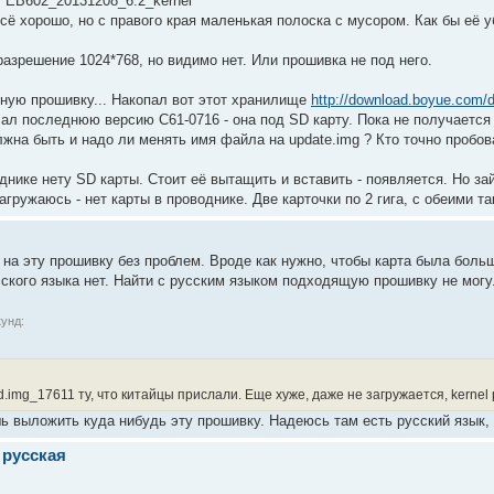
 EB602_20131208_6.2_kernel
сё хорошо, но с правого края маленькая полоска с мусором. Как бы её 
азрешение 1024*768, но видимо нет. Или прошивка не под него.
ную прошивку... Накопал вот этот хранилище
http://download.boyue.com/
ачал последнюю версию C61-0716 - она под SD карту. Пока не получаетс
на быть и надо ли менять имя файла на update.img ? Кто точно пробова
днике нету SD карты. Стоит её вытащить и вставить - появляется. Но зайт
агружаюсь - нет карты в проводнике. Две карточки по 2 гига, с обеими та
 на эту прошивку без проблем. Вроде как нужно, чтобы карта была больш
сского языка нет. Найти с русским языком подходящую прошивку не могу
унд:
.img_17611 ту, что китайцы прислали. Еще хуже, даже не загружается, kernel p
ь выложить куда нибудь эту прошивку. Надеюсь там есть русский язык, 
 русская