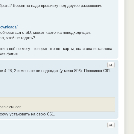
убрать? Вероятно надо прошивку под другое разрешение
downloads/
я обновиться с SD, может карточка неподходящая.
л, чтоб не гадать?
и в неё не могу - говорит что нет карты, если она вставлена
кая фигня.
Ответить с ц
е 4 Гб, 2 и меньше не подходит (у меня 8Гб). Прошивка C61-
.
anic см. лог
хочу установить на свою C61.
Ответить с ц