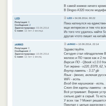
В самой книжке ничего кром
В Dingoo A320 после модифик
LED
»
04.06.2014, 00:22
LED
С
Репутация:
0
Пока наткнулся на единств
о
Сообщения:
2
о
еще интересен и тем что все
Зарегистрирован:
03.06.2014
б
С нами:
12 лет 2 месяца
Из того что удалось найти S
щ
е
другая чтото пишет на китай
н
и
е
zk9663
»
10.06.2014, 22:14
zk9663
#
С
Репутация:
0
2
Здравствуйте.
о
Сообщения:
2
3
о
Сегодня стал обладателем 
Зарегистрирован:
10.06.2014
б
С нами:
12 лет 1 месяц
железо и ПО такое как и 2 п
щ
е
Версия ПО - Qbook v1.0.0 fr
н
Тип экрана - v220_E079_62
и
е
Внутр.память - 3.17 gb
#
Язык - (много, включая русск
2
4
WiFi - есть
Вход для наушников - есть.
Слот для карты памяти - 
Всё устраивает. Вернее устр
сильно даёт в серый. То ес
У всех так ? Может решаетс
Покупал с целью разгрузки г