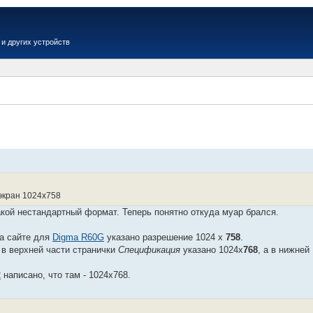
и других устройств
Вер
экран 1024x758
акой нестандартный формат. Теперь понятно откуда муар брался.
а сайте для
Digma R60G
указано разрешение 1024 x
758
.
в верхней части странички
Спецификация
указано 1024х
768
, а в нижней
2
написано, что там - 1024х768.