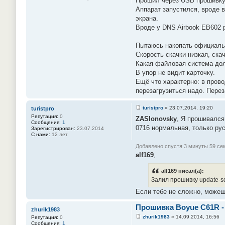
Прошил через USB прошивку
е
Аппарат запустился, вроде в
н
экрана.
и
е
Вроде у DNS Airbook EB602 р
#
2
8
Пытаюсь накопать официаль
Скорость скачки низкая, ск
Какая файловая система долж
В упор не видит карточку.
Ещё что характерно: в прово
перезагрузиться надо. Перез
turistpro
»
23.07.2014, 19:20
turistpro
С
Репутация:
0
ZASlonovsky
, Я прошивался
о
Сообщения:
1
о
0716 нормальная, только ру
Зарегистрирован:
23.07.2014
б
С нами:
12 лет
щ
е
Добавлено спустя 3 минуты 59 сек
н
alf169
,
и
е
#
alf169 писал(а):
2
9
Залил прошивку update-sd
Если тебе не сложно, можеш
Прошивка Boyue C61R -
zhurik1983
zhurik1983
»
14.09.2014, 16:56
Репутация:
0
С
Сообщения:
1