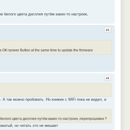
е белого цвета дисплея путём каких-то настроек,
Ответить с ц
ress OK+power Button at the same time to update the firmware
Ответить с ц
 А так можно пробовать. Но книжек с WiFi пока не видел, и
 белого цвета дисплея путём каких-то настроек, перепрошивок ?
оватый, но читать это не мешает