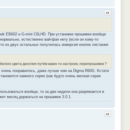
Ответить с ц
book EB602 и G-mini C6LHD. При установке прошивки вообще
нормально, естественно вай-фая нету (если он кому-то
то из двух остальных получилась инверсия кнопок листания
 белого цвета дисплея путём каких-то настроек, перепрошивок ?
 очень понравилось, даже лучше чем на Digma R60G. Кстати
становится намного серее (как будто очень мелкая серая
пользоваться вообще, то за две недели она разряжается в
жет месяц держаться на прошивке 3.0.1.
Ответить с ц