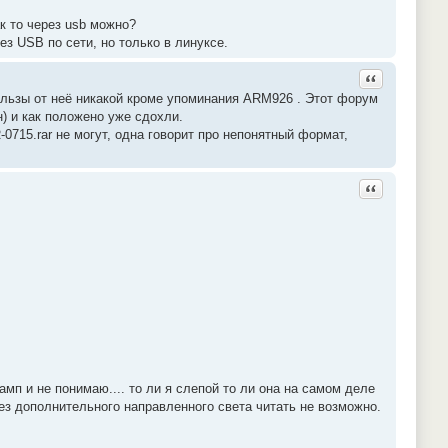
к то через usb можно?
з USB по сети, но только в линуксе.
Ответить с ц
льзы от неё никакой кроме упоминания ARM926 . Этот форум
н) и как положено уже сдохли.
-0715.rar не могут, одна говорит про непонятный формат,
Ответить с ц
мп и не понимаю.... то ли я слепой то ли она на самом деле
ез дополнительного направленного света читать не возможно.