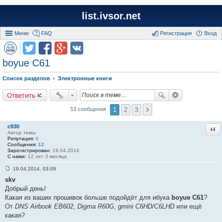
list.ivsor.net
Меню
FAQ
Регистрация
Вход
boyue C61
Список разделов
Электронные книги
Ответить
1
2
3
53 сообщения
c930
Отв
Автор темы
Репутация:
0
Сообщения:
12
Зарегистрирован:
19.04.2014
С нами:
12 лет 3 месяца
19.04.2014, 03:09
С
skv
о
о
Добрый день!
б
Какая из ваших прошивок больше подойдёт для ибука
boyue C61
?
щ
е
От
DNS Airbook EB602
,
Digma R60G
,
gmini С6HD/C6LHD
или ещё
н
какая?
и
е