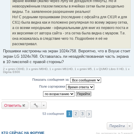
е
экране книжки (жалко через лупу не догадался глянуть). Но и
н
невооружённым глазом пикселы в ячейках сетки были раздельно
и
е
видны. Т.е. заявленное разрешение реально!
#
Но! С родными прошивками (последние с офсайта для C61R и для
2
0
C61) была видна как и положено регулярная по всему экрану сетка,
а со всеми неродными - официальными для книг из первого поста и
их версиями от автора сайта - эта сетка была видна с муаром. Т.е.
она искажалась в следствие чего то. Подробнее я её не
рассматривал.
Прошивки настроены на экран 1024x758. Вероятно, что в Boyue стоит
экран LG 1024x768. Оставалась ли незадействованная часть экрана
в 10 пикселей с правой стороны?
2 x gmini C6HD, 3 x gmini M6HD, 1 x gmini M61HD, 1 x gmini M5, 1 x QUMO Libro II HD, 1 x
Digma E600
Показать сообщения за:
Поле сортировки
Ответить
1
2
3
53 сообщения
Перейти
КТО СЕЙЧАС НА ФОРУМЕ
(по активности за 5 минут)