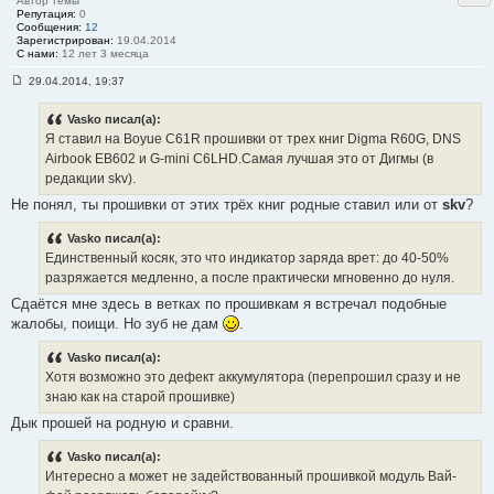
Автор темы
Репутация:
0
Сообщения:
12
Зарегистрирован:
19.04.2014
С нами:
12 лет 3 месяца
29.04.2014, 19:37
С
о
о
Vasko писал(а):
б
Я ставил на Boyue C61R прошивки от трех книг Digma R60G, DNS
щ
е
Airbook EB602 и G-mini C6LHD.Самая лучшая это от Дигмы (в
н
редакции skv).
и
е
Не понял, ты прошивки от этих трёх книг родные ставил или от
skv
?
#
1
8
Vasko писал(а):
Единственный косяк, это что индикатор заряда врет: до 40-50%
разряжается медленно, а после практически мгновенно до нуля.
Сдаётся мне здесь в ветках по прошивкам я встречал подобные
жалобы, поищи. Но зуб не дам
.
Vasko писал(а):
Хотя возможно это дефект аккумулятора (перепрошил сразу и не
знаю как на старой прошивке)
Дык прошей на родную и сравни.
Vasko писал(а):
Интересно а может не задействованный прошивкой модуль Вай-