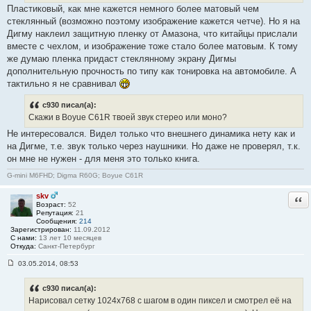
Пластиковый, как мне кажется немного более матовый чем
стеклянный (возможно поэтому изображение кажется четче). Но я на
Дигму наклеил защитную пленку от Амазона, что китайцы прислали
вместе с чехлом, и изображение тоже стало более матовым. К тому
же думаю пленка придаст стеклянному экрану Дигмы
дополнительную прочность по типу как тонировка на автомобиле. А
тактильно я не сравнивал
c930 писал(а):
Скажи в Boyue C61R твоей звук стерео или моно?
Не интересовался. Видел только что внешнего динамика нету как и
на Дигме, т.е. звук только через наушники. Но даже не проверял, т.к.
он мне не нужен - для меня это только книга.
G-mini M6FHD; Digma R60G; Boyue C61R
skv
Отв
Возраст:
52
Репутация:
21
Сообщения:
214
Зарегистрирован:
11.09.2012
С нами:
13 лет 10 месяцев
Откуда:
Санкт-Петербург
03.05.2014, 08:53
С
о
о
c930 писал(а):
б
Нарисовал сетку 1024х768 с шагом в один пиксел и смотрел её на
щ