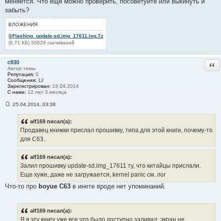
меняется. Что еще можно проверить, посоветуйте или выкинуть и
#
забыть?
1
5
ВЛОЖЕНИЯ
Flashing_update-sd.img_17611.log.7z
(6.71 КБ) 50829 скачиваний
c930
Отв
Автор темы
Репутация:
0
Сообщения:
12
Зарегистрирован:
19.04.2014
С нами:
12 лет 3 месяца
25.04.2014, 03:38
С
о
о
alf169 писал(а):
б
Продавец книжки прислал прошивку, типа для этой книги, почему-то
щ
е
для C63.
н
и
е
alf169 писал(а):
#
Залил прошивку update-sd.img_17611 ту, что китайцы прислали.
1
6
Еще хуже, даже не загружается, kernel panic см. лог
Что-то про
boyue C63
в инете вроде нет упоминаний.
alf169 писал(а):
Я в эту книгу уже все что было доступно заливал, экран не