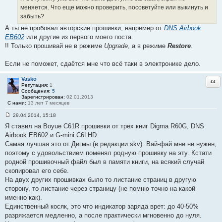
меняется. Что еще можно проверить, посоветуйте или выкинуть и
забыть?
А ты не пробовал авторские прошивки, например от
DNS Airbook
EB602
или другие из первого моего поста.
!! Только прошивай не в режиме
Upgrade
, а в режиме
Restore
.
Если не поможет, сдаётся мне что всё таки в электронике дело.
Vasko
Отв
Репутация:
1
Сообщения:
5
Зарегистрирован:
02.01.2013
С нами:
13 лет 7 месяцев
29.04.2014, 15:18
С
Я ставил на Boyue C61R прошивки от трех книг Digma R60G, DNS
о
о
Airbook EB602 и G-mini C6LHD.
б
Самая лучшая это от Дигмы (в редакции skv). Вай-фай мне не нужен,
щ
е
поэтому с удовольствием поменял родную прошивку на эту. Кстати
н
родной прошивочный файл был в памяти книги, на всякий случай
и
е
скопировал его себе.
#
На двух других прошивках было то листание страниц в другую
1
7
сторону, то листание через страницу (не помню точно на какой
именно как).
Единственный косяк, это что индикатор заряда врет: до 40-50%
разряжается медленно, а после практически мгновенно до нуля.