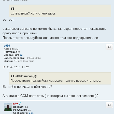
С
о
о
б
...отвалился? Хотя с чего вдруг.
щ
е
вот вот.
н
и
е
с железом связано не может быть, т.к. экран перестал показывать
#
7
сразу после прошивки.
Просмотрите пожалуйста лог, может там что подозрительное.
c930
Отв
Автор темы
Репутация:
0
Сообщения:
12
Зарегистрирован:
19.04.2014
С нами:
12 лет 3 месяца
21.04.2014, 21:57
С
о
о
alf169 писал(а):
б
Просмотрите пожалуйста лог, может там что подозрительное.
щ
е
Если б я понимал в нём что-то?
н
и
е
А в книжке COM-порт есть (на котором ты этот лог читаешь)?
#
8
skv
Отв
Возраст:
52
Репутация:
21
Сообщения:
214