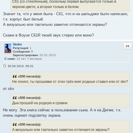
C61 (со стеклянным), поскольку первая выпускается только в
черном цвете, а вторая только в белом.
Значит та, что у меня была - C61, что и на шильдике было написано,
т.к. корпус был белый.
А визуально или тактильно заметно отличаются экраны?
Скажи в Boyue C61R твоей звук стерео или моно?
Vasko
Отв
Репутация:
1
Сообщения:
5
Зарегистрирован:
02.01.2013
С нами:
13 лет 7 месяцев
30.04.2014, 09:31
С
о
о
c930 писал(а):
б
Не понял, ты прошивки от этих трёх книг родные ставил или от skv?
щ
е
от skv
н
и
е
c930 писал(а):
#
Дык прошей на родную и сравни.
1
9
Не могу. Эта книга сейчас в пользовании сына. А я на Дигме, т.к.
очень оценил подсветку экрана.
c930 писал(а):
А визуально или тактильно заметно отличаются экраны?