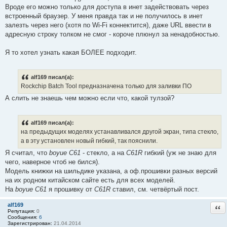
е
Вроде его можно только для доступа в инет задействовать через
#
встроенный браузер. У меня правда так и не получилось в инет
1
2
залезть через него (хотя по Wi-Fi коннектится), даже URL ввести в
адресную строку толком не смог - короче плюнул за ненадобностью.
Я то хотел узнать какая БОЛЕЕ подходит.
alf169 писал(а):
Rockchip Batch Tool предназначена только для заливки ПО
А слить не знаешь чем можно если что, какой тулзой?
alf169 писал(а):
на предыдущих моделях устанавливался другой экран, типа стекло,
а в эту установлен новый гибкий, так пояснили.
Я считал, что
boyue C61
- стекло, а на
С61R
гибкий (уж не знаю для
чего, наверное чтоб не бился).
Модель книжки на шильдике указана, а оф.прошивки разных версий
на их родном китайском сайте есть для всех моделей.
На
boyue C61
я прошивку от
С61R
ставил, см. четвёртый пост.
alf169
Отв
Репутация:
0
Сообщения:
6
Зарегистрирован:
21.04.2014