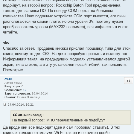
б
подойдут, на второй вопрос: Rockchip Batch Tool предназначена
щ
е
только для заливки ПО. По поводу COM порта: на большом
н
количестве Linux подобных устройств COM порт имеется, его пины
и
е
располагаются на самой плате, но они уровня 3V, поэтому нужен
#
преобразователь уровня (MAX232 например), вся инфа есть в инете
1
1
читайте.
skv
Спасибо за ответ. Продавец книжки прислал прошивку, типа для этой
книги, почему-то для C63. На днях попробую прошить и выложу лог.
Информация такая: на предыдущих моделях устанавливался другой
экран, типа стекло, а в эту установлен новый гибкий, так пояснили.
Посмотрим.
c930
Отв
Автор темы
Репутация:
0
Сообщения:
12
Зарегистрирован:
19.04.2014
С нами:
12 лет 3 месяца
24.04.2014, 16:21
С
о
о
alf169 писал(а):
б
На первый вопрос: IMHO перечисленные не подойдут
щ
е
Да вроде они все подходят (две я сам пробовал ставить). В тех
н
книжках только нет модуля Wi-Fi, так он и не нужен особо.
и