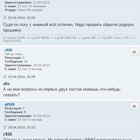
Зарегистрирован:
11.09.2012
С нами:
13 лет 10 месяцев
Откуда:
Санкт-Петербург
22.04.2014, 23:00
С
Судя по логу с книжкой всё отлично. Надо прошить обратно родную
о
о
прошивку
б
щ
2 x gmini C6HD, 3 x gmini M6HD, 1 x gmini M61HD, 1 x gmini M5, 1 x QUMO Libro II HD, 1 x
е
Digma E600
н
и
c930
Отв
е
Автор темы
#
Репутация:
0
9
Сообщения:
12
Зарегистрирован:
19.04.2014
С нами:
12 лет 3 месяца
23.04.2014, 20:39
С
skv
о
о
А на мои вопросы из первых двух постов можешь что-нибудь
б
сказать?
щ
е
н
alf169
Отв
и
Репутация:
0
е
Сообщения:
6
#
Зарегистрирован:
21.04.2014
1
С нами:
12 лет 3 месяца
0
24.04.2014, 15:23
С
c930
о
о
Отвечу я, если можно. На первый вопрос: IMHO перечисленные не