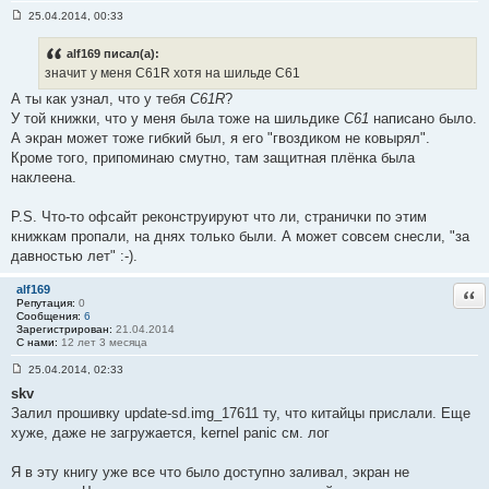
25.04.2014, 00:33
С
о
о
alf169 писал(а):
б
значит у меня C61R хотя на шильде C61
щ
е
А ты как узнал, что у тебя
C61R
?
н
У той книжки, что у меня была тоже на шильдике
C61
написано было.
и
е
А экран может тоже гибкий был, я его "гвоздиком не ковырял".
#
Кроме того, припоминаю смутно, там защитная плёнка была
1
4
наклеена.
P.S. Что-то офсайт реконструируют что ли, странички по этим
книжкам пропали, на днях только были. А может совсем снесли, "за
давностью лет" :-).
alf169
Отв
Репутация:
0
Сообщения:
6
Зарегистрирован:
21.04.2014
С нами:
12 лет 3 месяца
25.04.2014, 02:33
С
skv
о
о
Залил прошивку update-sd.img_17611 ту, что китайцы прислали. Еще
б
хуже, даже не загружается, kernel panic см. лог
щ
е
н
Я в эту книгу уже все что было доступно заливал, экран не
и
е