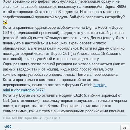
Хотя возможно это дефект аккумулятора (перепрошил сразу и не
знаю как на старой прошивке), поскольку на имеющейся Digma R60G
с той же прошивкой этого не наблюдается. Интересно а может не
задействованный прошивкой модуль Вай-фай разряжать батарейку?
Кстати сравнивая одинаковое изображение на Digma R60G и Boyue
C61R (с одинаковой прошивкой), видно, что у чистого китайца экран
(который гибкий) имеет бОльшую четкость чем у Дигмы (еще у Дигмы
почему-то в настройках и менюшках экран сереет и плохо
обновляется, а в чтении книги нормально). Кстати на Дигму отлично
подходит родной чехол от Boyue C61 (на Алиэкспресс 15 баксов с
доставкой) - очень удобный и хорошо защищает книгу.
Один раз книга после полной разрядки не хотела заряжаться (как от
разных зарядок так и от компа), индикатор просто мигал, хотя
компьютером устройство определялось. Помогла перепрошивка.
Кстати программа в комплекте с прошивкой не хотела
перепрошивать, помогла вот эта с форума G-mini:
http://g-
mini.ru/forum/topic/3477/
Кстати у Boyue легко отличить модели C61R (с гибким экраном) от
C61 (со стеклянным), поскольку первая выпускается только в черном
цвете, а вторая только в белом. Прошивки на них полностью
совместимые, как и с тремя вышеуказанными российскими клонами.
G-mini M6FHD; Digma R60G; Boyue C61R
c930
Отв