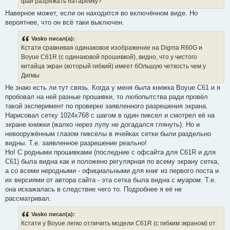
фай разряжать батарейку?
Наверное может, если он находится во включённом виде. Но
вероятнее, что он всё таки выключен.
Vasko писал(а):
Кстати сравнивая одинаковое изображение на Digma R60G и
Boyue C61R (с одинаковой прошивкой), видно, что у чистого
китайца экран (который гибкий) имеет бОльшую четкость чем у
Дигмы
Не знаю есть ли тут связь. Когда у меня была книжка Boyue C61 и я
пробовал на ней разные прошивки, то любопытства ради провёл
такой эксперимент по проверке заявленного разрешения экрана.
Нарисовал сетку 1024х768 с шагом в один пиксел и смотрел её на
экране книжки (жалко через лупу не догадался глянуть). Но и
невооружённым глазом пикселы в ячейках сетки были раздельно
видны. Т.е. заявленное разрешение реально!
Но! С родными прошивками (последние с офсайта для C61R и для
C61) была видна как и положено регулярная по всему экрану сетка,
а со всеми неродными - официальными для книг из первого поста и
их версиями от автора сайта - эта сетка была видна с
муаром
. Т.е.
она искажалась в следствие чего то. Подробнее я её не
рассматривал.
Vasko писал(а):
Кстати у Boyue легко отличить модели C61R (с гибким экраном) от