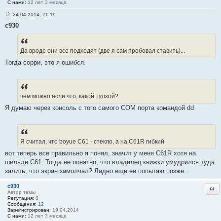
С нами:
12 лет 3 месяца
24.04.2014, 21:19
С
c930
о
о
б
щ
е
Да вроде они все подходят (две я сам пробовал ставить)...
н
и
Тогда сорри, это я ошибся.
е
#
1
3
чем можно если что, какой тулзой?
Я думаю через консоль с того самого COM порта командой dd
Я считал, что boyue C61 - стекло, а на С61R гибкий
вот теперь все правильно я понял, значит у меня C61R хотя на
шильде C61. Тогда не понятно, что владелец книжки умудрился туда
залить, что экран замолчал? Ладно еще ее попытаю позже...
c930
Отв
Автор темы
Репутация:
0
Сообщения:
12
Зарегистрирован:
19.04.2014
С нами:
12 лет 3 месяца