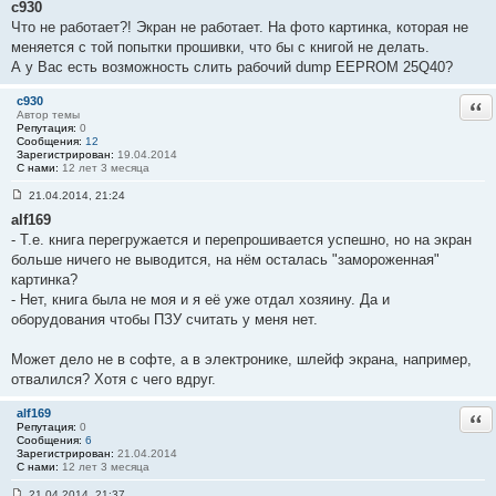
с930
о
о
Что не работает?! Экран не работает. На фото картинка, которая не
б
меняется с той попытки прошивки, что бы с книгой не делать.
щ
е
А у Вас есть возможность слить рабочий dump EEPROM 25Q40?
н
и
е
c930
Отв
#
Автор темы
5
Репутация:
0
Сообщения:
12
Зарегистрирован:
19.04.2014
С нами:
12 лет 3 месяца
21.04.2014, 21:24
С
alf169
о
о
- Т.е. книга перегружается и перепрошивается успешно, но на экран
б
больше ничего не выводится, на нём осталась "замороженная"
щ
е
картинка?
н
- Нет, книга была не моя и я её уже отдал хозяину. Да и
и
е
оборудования чтобы ПЗУ считать у меня нет.
#
6
Может дело не в софте, а в электронике, шлейф экрана, например,
отвалился? Хотя с чего вдруг.
alf169
Отв
Репутация:
0
Сообщения:
6
Зарегистрирован:
21.04.2014
С нами:
12 лет 3 месяца
21.04.2014, 21:37