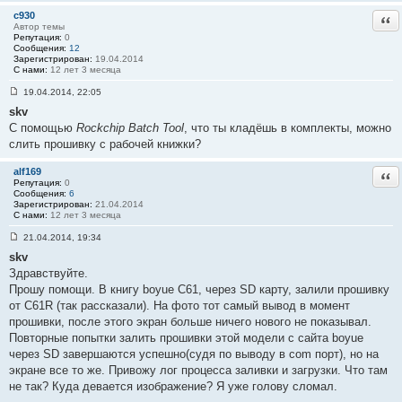
#
c930
Отв
1
Автор темы
Репутация:
0
Сообщения:
12
Зарегистрирован:
19.04.2014
С нами:
12 лет 3 месяца
19.04.2014, 22:05
С
skv
о
о
С помощью
Rockchip Batch Tool
, что ты кладёшь в комплекты, можно
б
слить прошивку с рабочей книжки?
щ
е
н
alf169
Отв
и
Репутация:
0
е
Сообщения:
6
#
Зарегистрирован:
21.04.2014
2
С нами:
12 лет 3 месяца
21.04.2014, 19:34
С
skv
о
о
Здравствуйте.
б
Прошу помощи. В книгу boyue C61, через SD карту, залили прошивку
щ
е
от С61R (так рассказали). На фото тот самый вывод в момент
н
прошивки, после этого экран больше ничего нового не показывал.
и
е
Повторные попытки залить прошивки этой модели с сайта boyue
#
через SD завершаются успешно(судя по выводу в com порт), но на
3
экране все то же. Привожу лог процесса заливки и загрузки. Что там
не так? Куда девается изображение? Я уже голову сломал.