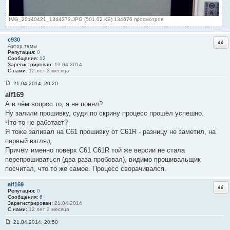
IMG_20140421_1344273.JPG (501.02 КБ) 134676 просмотров
c930
Отв
Автор темы
Репутация:
0
Сообщения:
12
Зарегистрирован:
19.04.2014
С нами:
12 лет 3 месяца
21.04.2014, 20:20
С
alf169
о
о
А в чём вопрос то, я не понял?
б
Ну залили прошивку, судя по скрину процесс прошёл успешно.
щ
е
Что-то не работает?
н
Я тоже заливал на C61 прошивку от С61R - разницу не заметил, на
и
е
первый взгляд.
#
Причём именно поверх C61 С61R той же версии не стала
4
перепрошиваться (два раза пробовал), видимо прошивальщик
посчитал, что то же самое. Процесс сворачивался.
alf169
Отв
Репутация:
0
Сообщения:
6
Зарегистрирован:
21.04.2014
С нами:
12 лет 3 месяца
21.04.2014, 20:50
С