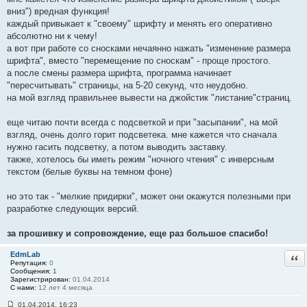
вниз") вредная функция!
каждый привыкает к "своему" шрифту и менять его оперативно
абсолютно ни к чему!
а вот при работе со сносками нечаянно нажать "изменение размера
шрифта", вместо "перемещение по сноскам" - проще простого.
а после смены размера шрифта, программа начинает
"пересчитывать" страницы, на 5-20 секунд, что неудобно.
на мой взгляд правильнее вывести на джойстик "листание"страниц.
еще читаю почти всегда с подсветкой и при "засыпании", на мой
взгляд, очень долго горит подсветека. мне кажется что сначала
нужно гасить подсветку, а потом выводить заставку.
также, хотелось бы иметь режим "ночного чтения" с инверсным
текстом (белые буквы на темном фоне)
но это так - "мелкие придирки", может они окажутся полезными при
разработке следующих версий.
за прошивку и сопровождение, еще раз большое спасибо!
EdmLab
Отв
Репутация:
0
Сообщения:
1
Зарегистрирован:
01.04.2014
С нами:
12 лет 4 месяца
01.04.2014, 16:23