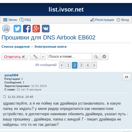
list.ivsor.net
Меню
FAQ
Регистрация
Вход
Прошивки для DNS Airbook EB602
Список разделов
Электронные книги
Ответить
1
2
3
4
69 сообщений
yura2404
Отв
Репутация:
0
Сообщения:
1
Зарегистрирован:
11.01.2014
С нами:
12 лет 6 месяцев
11.01.2014, 10:40
С
здравствуйте, а я не пойму как драйвера устанавливать. в какую
о
о
папку их кидать? у меня ридер определился как неизвестное
б
устройство, в диспетчере нажимаю обновить драйвера, указал путь -
щ
е
вашу прошивку , драйвера, папка с виндой 7 - пишет драйвера не
н
найдены. что то не так делаю?
и
е
#