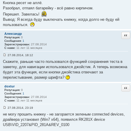
Кнопка ресет не аллё.
щ
е
Разобрал, отпаял батарейку - всё равно кирпичом.
н
и
Перешил. Завелась!
е
Вывод: Я всегда буду выключать книжку, когда долго не буду ей
#
3
пользоваться.
8
Александр
Отв
Репутация:
0
Сообщения:
1
Зарегистрирован:
27.08.2014
С нами:
11 лет 11 месяцев
27.08.2014, 18:12
С
Скажите, раньше часто пользовался функцией сохранения теста в
о
о
заметку, для навигации использовался джойстик. А теперь возможна
б
будет эта функция, если кнопки джойстика отвечают за
щ
е
перелистывание, размер шрифта?
н
и
е
doxtur
Отв
#
Репутация:
0
3
Сообщения:
1
9
Зарегистрирован:
27.08.2014
С нами:
11 лет 11 месяцев
27.08.2014, 23:19
С
не могу прошить книжку - не загорается зеленым connected devices,
о
о
драйвера установил (Win7 x64), появился RK281X device
б
USB\VID_2207&PID_281A&REV_0100
щ
е