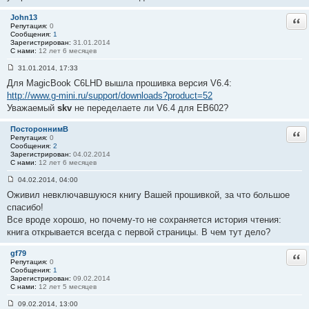
е
#
John13
Отв
2
Репутация:
0
3
Сообщения:
1
Зарегистрирован:
31.01.2014
С нами:
12 лет 6 месяцев
31.01.2014, 17:33
С
Для MagicBook C6LHD вышла прошивка версия V6.4:
о
о
http://www.g-mini.ru/support/downloads?product=52
б
Уважаемый
skv
не переделаете ли V6.4 для EB602?
щ
е
н
ПостороннимВ
Отв
и
Репутация:
0
е
Сообщения:
2
#
Зарегистрирован:
04.02.2014
2
С нами:
12 лет 6 месяцев
4
04.02.2014, 04:00
С
Оживил невключавшуюся книгу Вашей прошивкой, за что большое
о
о
спасибо!
б
Все вроде хорошо, но почему-то не сохраняется история чтения:
щ
е
книга открывается всегда с первой страницы. В чем тут дело?
н
и
е
gf79
Отв
#
Репутация:
0
2
Сообщения:
1
5
Зарегистрирован:
09.02.2014
С нами:
12 лет 5 месяцев
09.02.2014, 13:00