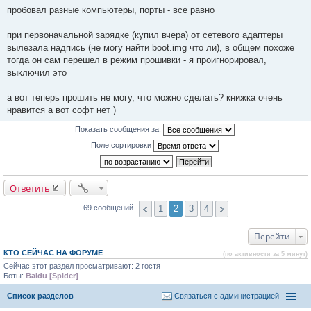
н
пробовал разные компьютеры, порты - все равно
и
е
#
при первоначальной зарядке (купил вчера) от сетевого адаптеры
4
0
вылезала надпись (не могу найти boot.img что ли), в общем похоже
тогда он сам перешел в режим прошивки - я проигнорировал,
выключил это
а вот теперь прошить не могу, что можно сделать? книжка очень
нравится а вот софт нет )
Показать сообщения за:
Поле сортировки
Ответить
1
2
3
4
69 сообщений
Перейти
КТО СЕЙЧАС НА ФОРУМЕ
(по активности за 5 минут)
Сейчас этот раздел просматривают: 2 гостя
Боты:
Baidu [Spider]
Список разделов
Связаться с администрацией