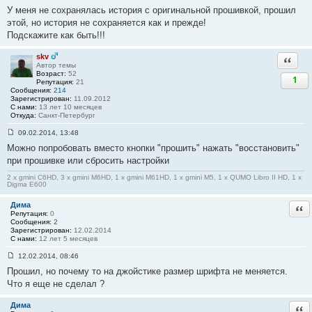
С
У меня не сохранялась история с оригинальной прошивкой, прошил
о
о
этой, но история не сохраняется как и прежде!
б
Подскажите как быть!!!
щ
е
н
skv
Ответи
и
Автор темы
е
Возраст:
52
#
1
Репутация:
21
2
Сообщения:
214
6
Зарегистрирован:
11.09.2012
С нами:
13 лет 10 месяцев
Откуда:
Санкт-Петербург
09.02.2014, 13:48
С
Можно попробовать вместо кнопки "прошить" нажать "восстановить"
о
о
при прошивке или сбросить настройки
б
щ
2 x gmini C6HD, 3 x gmini M6HD, 1 x gmini M61HD, 1 x gmini M5, 1 x QUMO Libro II HD, 1 x
е
Digma E600
н
и
Дима
Отв
е
Репутация:
0
#
Сообщения:
2
2
Зарегистрирован:
12.02.2014
7
С нами:
12 лет 5 месяцев
12.02.2014, 08:46
С
Прошил, но почему то на джойстике размер шрифта не меняется.
о
о
Что я еще не сделал ?
б
щ
е
Дима
Отв