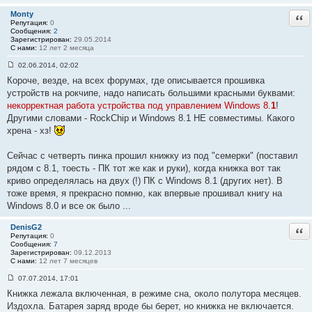
Monty
Отв
Репутация:
0
Сообщения:
2
Зарегистрирован:
29.05.2014
С нами:
12 лет 2 месяца
02.06.2014, 02:02
С
Короче, везде, на всех форумах, где описывается прошивка
о
о
устройств на рокчипе, надо написать большими красными буквами:
б
некорректная работа устройства под управлением Windows 8.
1
!
щ
е
Другими словами - RockChip и Windows 8.1 НЕ совместимы. Какого
н
хрена - хз!
и
е
#
Сейчас с четверть пинка прошил книжку из под "семерки" (поставил
3
7
рядом с 8.1, тоесть - ПК тот же как и руки), когда книжка вот так
криво определялась на двух (!) ПК с Windows 8.1 (других нет). В
тоже время, я прекрасно помню, как впервые прошивал книгу на
Windows 8.0 и все ок было ...
DenisG2
Отв
Репутация:
0
Сообщения:
7
Зарегистрирован:
09.12.2013
С нами:
12 лет 7 месяцев
07.07.2014, 17:01
С
Книжка лежала включенная, в режиме сна, около полутора месяцев.
о
о
Издохла. Батарея заряд вроде бы берет, но книжка не включается.
б