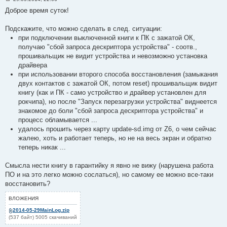
С
Доброе время суток!
о
о
б
Подскажите, что можно сделать в след. ситуации:
щ
е
при подключении выключенной книги к ПК с зажатой ОК,
н
получаю "сбой запроса дескриптора устройства" - соотв.,
и
е
прошивальщик не видит устройства и невозможно установка
#
драйвера
3
6
при использовании второго способа восстановления (замыкания
двух контактов с зажатой ОК, потом reset) прошивальщик видит
книгу (как и ПК - само устройство и драйвер установлен для
рокчипа), но после "Запуск перезагрузки устройства" виднеется
знакомое до боли "сбой запроса дескриптора устройства" и
процесс обламывается ...
удалось прошить через карту update-sd.img от Z6, о чем сейчас
жалею, хоть и работает теперь, но не на весь экран и обратно
теперь никак ...
Смысла нести книгу в гарантийку я явно не вижу (нарушена работа
ПО и на это легко можно сослаться), но самому ее можно все-таки
восстановить?
ВЛОЖЕНИЯ
2014-05-29MainLog.zip
(537 байт) 5005 скачиваний