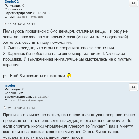
DenisG2
Отв
2
Репутация:
0
1
Сообщения:
7
Зарегистрирован:
09.12.2013
С нами:
12 лет 7 месяцев
13.01.2014, 09:33
С
Пользуюсь прошивкой с 8-го декабря, отличная вещь. Ни разу не
о
о
зависла, заряжал за это время 3 раза (много читал с подсветкой).
б
Хотелось озвучить пару пожеланий:
щ
е
1. Очень обидно, что игры не сохраняют своего состояния.
н
2. Картинок бы побольше на скринсейвер, из той же DNS-овской
и
е
прошивки. И выключенная книга лучше бы смотрелась не с пустым
#
экраном.
2
2
ps: Ещё бы шахматы с шашками
moder
Отв
Репутация:
0
Сообщения:
1
Зарегистрирован:
21.01.2014
С нами:
12 лет 6 месяцев
21.01.2014, 12:14
С
Прошивка отличная,но есть одна не приятная штука-плеер постоянно
о
о
прерывается, а тк я еще слушаю аудио,то это сильно огорчило. Но
б
если спрятать кнопки управления плеером,то "пукает " раз в минуту
щ
е
как только на часиках меняется минутка. Очень бы хотелось
н
устранить это тк в остальном одни плюсы!
и