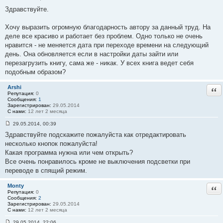
С
Здравствуйте.
о
о
б
Хочу выразить огромную благодарность автору за данный труд. На
щ
е
деле все красиво и работает без проблем. Одно только не очень
н
нравится - не меняется дата при переходе времени на следующий
и
е
день. Она обновляется если в настройки даты зайти или
#
перезагрузить книгу, сама же - никак. У всех книга ведет себя
3
4
подобным образом?
Arshi
Отв
Репутация:
0
Сообщения:
1
Зарегистрирован:
29.05.2014
С нами:
12 лет 2 месяца
29.05.2014, 00:39
С
Здравствуйте подскажите пожалуйста как отредактировать
о
о
несколько кнопок пожалуйста!
б
Какая программа нужна или чем открыть?
щ
е
Все очень понравилось кроме не выключения подсветки при
н
переводе в спящий режим.
и
е
#
Monty
Отв
3
Репутация:
0
5
Сообщения:
2
Зарегистрирован:
29.05.2014
С нами:
12 лет 2 месяца
29.05.2014, 22:06