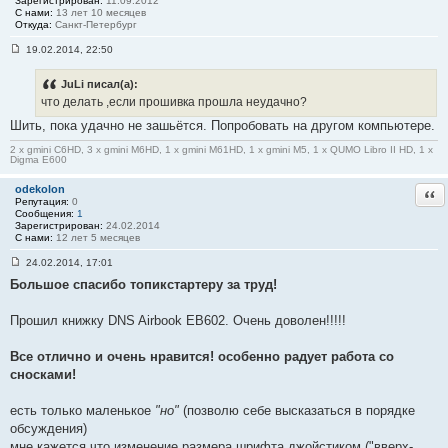
Зарегистрирован:
11.09.2012
1
С нами:
13 лет 10 месяцев
Откуда:
Санкт-Петербург
19.02.2014, 22:50
С
о
о
JuLi писал(а):
б
что делать ,если прошивка прошла неудачно?
щ
е
Шить, пока удачно не зашьётся. Попробовать на другом компьютере.
н
и
2 x gmini C6HD, 3 x gmini M6HD, 1 x gmini M61HD, 1 x gmini M5, 1 x QUMO Libro II HD, 1 x
е
Digma E600
#
3
odekolon
Отв
2
Репутация:
0
Сообщения:
1
Зарегистрирован:
24.02.2014
С нами:
12 лет 5 месяцев
24.02.2014, 17:01
С
Большое спасибо топикстартеру за труд!
о
о
б
Прошил книжку DNS Airbook EB602. Очень доволен!!!!!
щ
е
н
Все отлично и очень нравится! особенно радует работа со
и
е
сносками!
#
3
3
есть только маленькое
"но"
(позволю себе высказаться в порядке
обсуждения)
мне кажется что изменение размера шрифта джойстиком ("вверх-