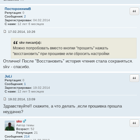
ПостороннимВ
Отв
Репутация:
0
Сообщения:
2
Зарегистрирован:
04.02.2014
С нами:
12 лет 6 месяцев
17.02.2014, 10:26
С
о
о
skv писал(а):
б
Можно попробовать вместо кнопки "прошить" нажать
щ
е
"восстановить" при прошивке или сбросить настройки
н
Отлично! После "Восстановить" история чтения стала сохраняться.
и
е
skv - спасибо.
#
3
0
JuLi
Отв
Репутация:
0
Сообщения:
1
Зарегистрирован:
19.02.2014
С нами:
12 лет 5 месяцев
19.02.2014, 13:09
С
Здравствуйте!! скажите, а что делать ,если прошивка прошла
о
о
неудачно?
б
щ
е
skv
Отв
н
Автор темы
и
Возраст:
52
е
Репутация:
21
#
Сообщения:
214
3