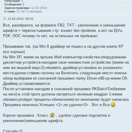
н
Репутация:
0
и
Сообщения:
2
е
Зарегистрирован:
12.02.2014
#
С нами:
12 лет 5 месяцев
2
8
13.02.2014, 08:53
С
Все, разобрался, на формате FB2, TXT - увеличение и уменьшение
о
о
шрифта + перелистывание стр. конает без проблем, а вот на DjVu,
б
PDF, DOC почему-то нет, на остальных не пробывал.
щ
е
н
Прошиваем так. (на Win 8 драйвер не пошел,а на другом компе XP
и
е
все хорошо)
#
На Win XP, жмем на ярлыке Мой компьютер-свойства-оборудование-
2
9
диспетчер устройств-находим свое неизвестное устройство (жмем на
нем же мышкой маус2)-обновить драйвер-установка из указанного
места-далее-ставим галочку на Включить следующее место поиска-
обзор-выбираем из скачанной прошивки папку Driver-x86-xp-жмем ОК.
Драйвер устанавливается.
После установки находим в скачанной прошивке RKBatchTool(жмем
на него)-в этой проге должна загореться зеленым квадрат 1-жмем
обновить(пойдет проценты обновления)-по окончанию будет написано
Прошивка окончена Успешно <1>,не удачно<0> . Вот и Все
Короче прошивка - Класс
, удобно сделано подсветка и
увеличение/уменьшение шрифта.
Спасибо !!!