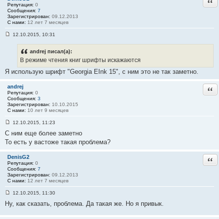
Отв
Репутация:
0
Сообщения:
7
Зарегистрирован:
09.12.2013
С нами:
12 лет 7 месяцев
12.10.2015, 10:31
С
о
о
andrej писал(а):
б
В режиме чтения книг шрифты искажаются
щ
е
Я использую шрифт "Georgia EInk 15", с ним это не так заметно.
н
и
е
andrej
Отв
#
Репутация:
0
4
Сообщения:
3
3
Зарегистрирован:
10.10.2015
С нами:
10 лет 9 месяцев
12.10.2015, 11:23
С
С ним еще более заметно
о
о
То есть у вастоже такая проблема?
б
щ
е
DenisG2
Отв
н
Репутация:
0
и
Сообщения:
7
е
Зарегистрирован:
09.12.2013
#
С нами:
12 лет 7 месяцев
4
4
12.10.2015, 11:30
С
Ну, как сказать, проблема. Да такая же. Но я привык.
о
о
б