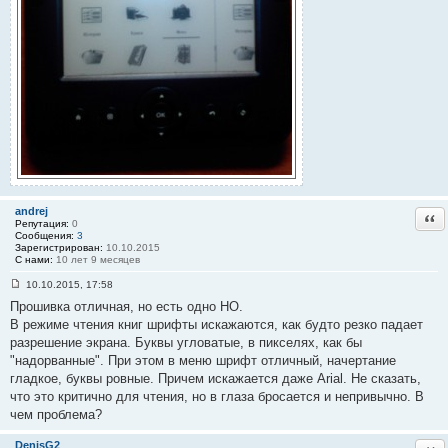
andrej
Отв
Репутация:
0
Сообщения:
3
Зарегистрирован:
10.10.2015
С нами:
10 лет 9 месяцев
10.10.2015, 17:58
С
Прошивка отличная, но есть одно НО.
о
о
В режиме чтения книг шрифты искажаются, как будто резко падает
б
разрешение экрана. Буквы угловатые, в пикселях, как бы
щ
е
"надорванные". При этом в меню шрифт отличный, начертание
н
гладкое, буквы ровные. Причем искажается даже Arial. Не сказать,
и
е
что это критично для чтения, но в глаза бросается и непривычно. В
#
чем проблема?
4
2
DenisG2