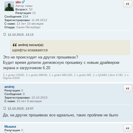
щ
skv
Отв
е
Автор темы
н
Возраст:
52
и
Репутация:
21
е
Сообщения:
214
#
Зарегистрирован:
11.09.2012
4
С нами:
13 лет 10 месяцев
5
Откуда:
Санкт-Петербург
12.10.2015, 13:13
С
о
о
andrej писал(а):
б
шрифты искажаются
щ
е
Это не происходит на других прошивках?
н
Будет время допилю дигмовскую прошивку с новым драйвером
и
е
экрана и загрузчиком 6.20
#
4
2 x gmini C6HD, 3 x gmini M6HD, 1 x gmini M61HD, 1 x gmini M5, 1 x QUMO Libro II HD, 1 x
6
Digma E600
andrej
Отв
Репутация:
0
Сообщения:
3
Зарегистрирован:
10.10.2015
С нами:
10 лет 9 месяцев
12.10.2015, 13:57
С
Да, на других прошивках все идеально, таких проблем не было
о
о
б
щ
Мышка
Отв
е
Репутация:
0
н