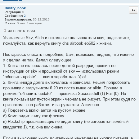
#
5
9
Dmitry_book
Отв
Репутация:
0
Сообщения:
2
Зарегистрирован:
30.12.2016
С нами:
9 лет 7 месяцев
30.12.2016, 19:33
С
Уважаемые Skv, Alldn и остальные пользователи книг, подскажите,
о
о
пожалуйста, как вернуть книгу dns airbook eb602 к жизни.
б
щ
е
Постараюсь описать подробнее, Вам, возможно, виднее, что именно
н
я сделал не так. Делал следующее:
и
е
1. Книга не включалась после долгой разрядки, прошил по
#
инструкции от skv и прошивкой от skv — использовал режим
6
0
"обновить update" — книга заработала. Ура!
2. Книга иногда долго включалась и зависала. Решил попробовать
прошивку с загрузчиком 6.20 из поста выше от alldn. Прошил в
режиме "обновить update" — прошивка Successfull (1) Fail (0). Но
книга показывает пустой экран - чернила не рисует. При этом судя по
признакам - она работает и загружается. А именно:
а) Подсветка включается на пустом экране
б) Комп видит книгу как флешку
в) Rockchip прошивальщик не видит книгу (не загорается зелёный
квадратик 1), т.к. она включена.
Если я выключаю книгу длительным нажатием на кнопку питания, а