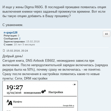
И еще у жены Digma R60G. В последней проишвке появилась опция
выключения книжки через заданный промежуток времени. Вот если
бы такую опцию добавить в Вашу прошивку?
С уважением.
n-gage128
Отв
Репутация:
0
Сообщения:
2
Зарегистрирован:
15.02.2016
С нами:
10 лет 5 месяцев
15.02.2016, 20:24
С
Добрый день!
о
о
Сегодня книга, DNS Airbook EB602, неожиданно зависла при
б
включении. После непродолжительной зарядки включилась (зарядка
щ
е
ридера была на 50%), почему сразу не включилась - не понятно.
н
Сразу после включения в настройках появились какие-то новые
и
е
пункты: Сети, DRM настройки
#
5
4