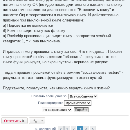
потом на кнопку ОК (по идее после длительного нажатия на кнопку
питания там появляется диалоговое окно "Выключить книгу" и
нажмите Ок) и теоретически я выключаю книгу. И действительно,
признаки при выключенной книге следующие:
а) Подсветка не включается
б) Комп не видит книгу как флешку
в) Rockchip прошивальщик видит книгу - загорается зелёный
квадратик 1, т.к. она выключена.
И дальше я могу прошивать книгу заново. Что я и сделал. Прошил
книгу прошивкой от skv в режиме "обновить" - результат тот же —
книга функционирует, но экран пустой - чернила не рисуют.
Тогда я прошил прошивкой от skv в режиме "восстановить restore" -
результат тот же - книга функционирует, а экран пустой.
Подскажите, пожалуйста, как можно вернуть книгу к жизни?
Показать сообщения за:
Поле сортировки
Ответить
1
2
3
4
69 сообщений