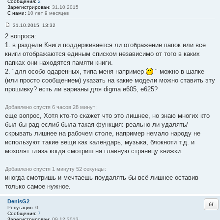
Сообщения:
2
и
Зарегистрирован:
31.10.2015
е
С нами:
10 лет 9 месяцев
#
4
31.10.2015, 13:32
7
С
2 вопроса:
о
о
1. в разделе Книги поддерживается ли отображение папок или все
б
книги отображаются единым списком независимо от того в каких
щ
е
папках они находятся памяти книги.
н
2. "для особо одаренных, типа меня например
" можно в шапке
и
е
(или просто сообщением) указать на какие модели можно ставить эту
#
прошивку? есть ли варианы для digma e605, e625?
4
8
Добавлено спустя 6 часов 28 минут:
еще вопрос, Хотя кто-то скажет что это лишнее, но знаю многих кто
был бы рад еслиб была такая функция: реально ли удалять/
скрывать лишнее на рабочем столе, например немало народу не
используют такие вещи как календарь, музыка, блокноти т.д. и
мозолят глаза когда смотриш на главную страницу книжки.
Добавлено спустя 1 минуту 52 секунды:
иногда смотришь и мечтаешь поудалять бы всё лишнее оставив
только самое нужное.
DenisG2
Отв
Репутация:
0
Сообщения:
7
Зарегистрирован:
09.12.2013