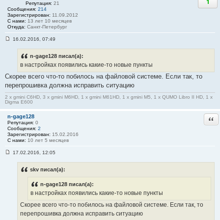
1
Репутация:
21
Сообщения:
214
Зарегистрирован:
11.09.2012
С нами:
13 лет 10 месяцев
Откуда:
Санкт-Петербург
16.02.2016, 07:49
С
о
о
n-gage128 писал(а):
б
в настройках появились какие-то новые пункты
щ
е
Скорее всего что-то побилось на файловой системе. Если так, то
н
перепрошивка должна исправить ситуацию
и
е
#
2 x gmini C6HD, 3 x gmini M6HD, 1 x gmini M61HD, 1 x gmini M5, 1 x QUMO Libro II HD, 1 x
Digma E600
5
5
n-gage128
Отв
Репутация:
0
Сообщения:
2
Зарегистрирован:
15.02.2016
С нами:
10 лет 5 месяцев
17.02.2016, 12:05
С
о
о
skv писал(а):
б
щ
n-gage128 писал(а):
е
н
в настройках появились какие-то новые пункты
и
е
Скорее всего что-то побилось на файловой системе. Если так, то
#
перепрошивка должна исправить ситуацию
5