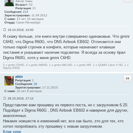
Автор темы
Возраст:
52
Репутация:
21
Сообщения:
214
Зарегистрирован:
11.09.2012
С нами:
13 лет 10 месяцев
Откуда:
Санкт-Петербург
19.10.2016, 14:00
С
Я скажу больше, эти книги внутри совершенно одинаковые. Что gmini
о
о
C6HD, что Digma R60G, что DNS Airbook EB602. Отличаются они
б
только парой строчек в конфиге, которые назначают клавиши
щ
е
листания и указывают наличие подсветки. Я всегда за основу брал
н
Digma R60G, хотя у меня gmini C6HD.
и
е
#
2 x gmini C6HD, 3 x gmini M6HD, 1 x gmini M61HD, 1 x gmini M5, 1 x QUMO Libro II HD, 1 x
Digma E600
5
8
alldn
Отв
Репутация:
1
Сообщения:
18
Зарегистрирован:
17.11.2015
С нами:
10 лет 8 месяцев
29.10.2016, 17:12
С
Представляю вам прошивку из первого поста, но с загрузчиком 6.20.
о
о
Подойдет к Digma R60G , DNS Airbook EB602 и наверное для других,
б
аналогичных.
щ
е
Никаких новшеств и изменений нет, все как было, это для тех, кто
н
хотел попробовать эту прошивку с новым загрузчиком.
и
е
Клик хере