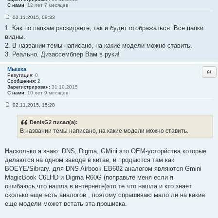
С нами:
12 лет 7 месяцев
02.11.2015, 09:33
С
1. Как по папкам раскидаете, так и будет отображаться. Все папки
о
о
видны.
б
2. В названии темы написано, на какие модели можно ставить.
щ
е
3. Реально. Дизассемблер Вам в руки!
н
и
е
Мышка
Отв
#
Репутация:
0
4
Сообщения:
2
9
Зарегистрирован:
31.10.2015
С нами:
10 лет 9 месяцев
02.11.2015, 15:28
С
о
о
DenisG2 писал(а):
б
В названии темы написано, на какие модели можно ставить.
щ
е
н
Насколько я знаю: DNS, Digma, GMini это OEM-усторйства которые
и
е
делаются на одном заводе в китае, и продаются там как
#
BOEYE/Sibrary. для DNS Airbook EB602 аналогом являются Gmini
5
0
MagicBook C6LHD и Digma R60G (поправьте меня если я
ошибаюсь,что нашла в интернете)это те что нашла и кто знает
сколько еще есть аналогов , поэтому спрашиваю мало ли на какие
еще модели может встать эта прошивка.