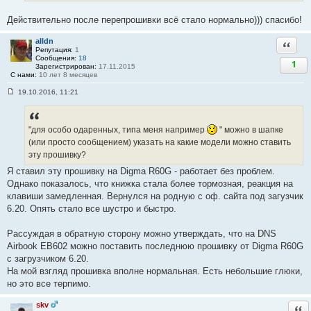
6
Действительно после перепрошивки всё стало нормально))) спасибо!
alldn
Ответи
Репутация:
1
Сообщения:
18
1
Зарегистрирован:
17.11.2015
С нами:
10 лет 8 месяцев
19.10.2016, 11:21
С
о
о
б
"для особо одаренных, типа меня например
" можно в шапке
щ
е
(или просто сообщением) указать на какие модели можно ставить
н
эту прошивку?
и
е
Я ставил эту прошивку на Digma R60G - работает без проблем.
#
5
Однако показалось, что книжка стала более тормозная, реакция на
7
клавиши замедленная. Вернулся на родную с оф. сайта под загузчик
6.20. Опять стало все шустро и быстро.
Рассуждая в обратную сторону можно утверждать, что на DNS
Airbook EB602 можно поставить последнюю прошивку от Digma R60G
с загрузчиком 6.20.
На мой взгляд прошивка вполне нормальная. Есть небольшие глюки,
но это все терпимо.
skv
Отв