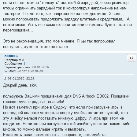
если ее нет, можно "толкнуть" акк любой зарядкой, через резистор,
5
2
чтобы ограничить зарядный ток и контролируя напряжение на нем
тестером. После того, как напряжение на нем достигнет 3 вольт,
можно попробовать продолжить зарядку штатными средствами... А
потом может быть все само включится или возможна будет штатная
перепрошивка...
Это не рекомендация, это мое мнение. Я бы так попробовал
поступить, хуже от этого не станет.
al000032
Отв
Репутация:
0
Сообщения:
1
Зарегистрирован:
08.01.2016
С нами:
10 лет 6 месяцев
08.01.2016, 22:28
С
Добрый день, skv,
о
о
б
пользуюсь Вашими прошивками для DNS Airbook EB602. Прошивки
щ
е
гораздо лучше родных, спасибо!
н
Но вот заметил при игре в Судоку, что если при загрузке игры в
и
е
последней колонке четвертая сверху ячейка остается пустой, то в
#
эту ячейку нельзя поставить никакую цифру. И игра при этом не
5
3
сходится. Если же при загрузке в этой ячейке уже стоит какая-либо
цифра, то можно дальше играть и выиграть.
Если есть такая возможность - поправьте, пожалуйста.