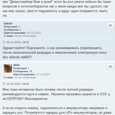
про "Дизассемблер Вам в руки!" если бы все умели небыло бы таких
вопросов и хотелок/борзелок как у меня кажды мог бы сделать так
как ему нужно, просто подумалось а вдруг идея понравится, мало
ли.
babun
Отв
Репутация:
0
Сообщения:
1
Зарегистрирован:
20.11.2015
С нами:
10 лет 8 месяцев
20.11.2015, 18:52
С
Здравствуйте! Подскажите, а как реанимировать (перепрошить,
о
о
после окончательной разрядки и невключения) электронную книгу
б
dns airbook eb603?
щ
е
н
alldn
Отв
и
Репутация:
1
е
Сообщения:
18
#
Зарегистрирован:
17.11.2015
5
С нами:
10 лет 8 месяцев
1
12.12.2015, 19:04
С
Мне тоже интересно было почему после полной разрядки
о
о
рекомендуется идти в сервис. Неужели прошивка хранится в ОЗУ, а
б
не ЕЕПРОМ? Маловероятно.
щ
е
н
А если открыть книжку, подключиться к аккумулятору напрямую и
и
е
зарядить его. Потребуется зарядка для LiPo аккумуляторов, но даже
#