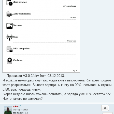
... Прошивка V3.0.2/skv from 03.12.2013.
И ещё...в некоторых случаях когда книга выключена, батарея продол
жает разряжаться. Бывает зарядишь книгу на 90%, почитаешь страни
ц 50, выключаешь книгу,
через неделю вновь хочешь почитать, а заряда уже 10% остаток???
Никто такого не замечал?
skv
Ответи
Автор темы
Возраст:
52