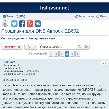
list.ivsor.net
Меню
FAQ
Регистрация
Вход
Прошивки для DNS Airbook EB602
Список разделов
Электронные книги
Ответить
1
2
3
4
69 сообщений
oblom22
Отв
Репутация:
0
Сообщения:
1
Зарегистрирован:
28.08.2015
С нами:
10 лет 11 месяцев
28.08.2015, 23:28
С
Хелп. Завсила книжка не выключалась не реагировала ни на что
о
о
короче. через ресет перезагрузил вышло сообщение "UPDATE update
б
imge NOT found" нашел прошивку ( не на этом сайте) по инструкции
щ
е
все установил, она оказалась для книги с экраном меньшего
н
дюйма(я так думаю) потому что заставка появилась только на часть
и
е
экрана. потом что бы я не делал какую прошивку не ставил и вашу в
#