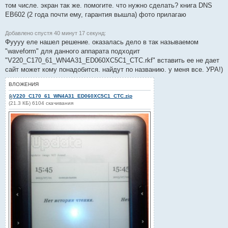
том числе. экран так же. помогите. что нужно сделать? книга DNS
4
1
EB602 (2 года почти ему, гарантия вышла) фото прилагаю
Добавлено спустя 40 минут 17 секунд:
Фуууу еле нашел решение. оказалась дело в так называемом
"waveform" для данного аппарата подходит
"V220_C170_61_WN4A31_ED060XC5C1_CTC.rkf" вставить ее не дает
сайт может кому понадобится. найдут по названию. у меня все. УРА!)
ВЛОЖЕНИЯ
V220_C170_61_WN4A31_ED060XC5C1_CTC.zip
(21.3 КБ) 6104 скачивания