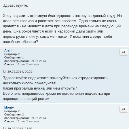
С
Здравствуйте.
о
о
б
Хочу выразить огромную благодарность автору за данный труд. На
щ
е
деле все красиво и работает без проблем. Одно только не очень
н
нравится - не меняется дата при переходе времени на следующий
и
е
день. Она обновляется если в настройки даты зайти или
#
перезагрузить книгу, сама же - никак. У всех книга ведет себя
3
4
подобным образом?
Arshi
Отв
Репутация:
0
Сообщения:
1
Зарегистрирован:
29.05.2014
С нами:
12 лет 2 месяца
29.05.2014, 00:39
С
Здравствуйте подскажите пожалуйста как отредактировать
о
о
несколько кнопок пожалуйста!
б
Какая программа нужна или чем открыть?
щ
е
Все очень понравилось кроме не выключения подсветки при
н
переводе в спящий режим.
и
е
#
Monty
Отв
3
Репутация:
0
5
Сообщения:
2
Зарегистрирован:
29.05.2014
С нами:
12 лет 2 месяца
29.05.2014, 22:06