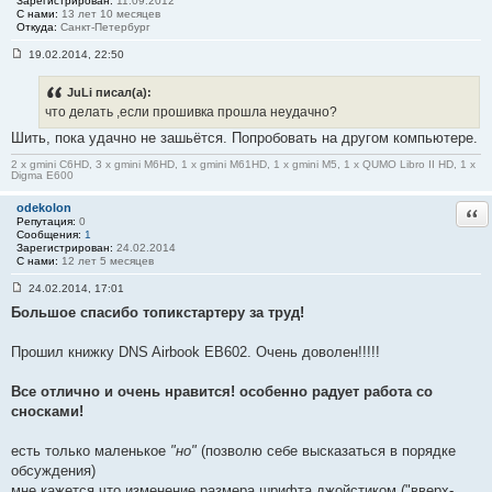
Зарегистрирован:
11.09.2012
1
С нами:
13 лет 10 месяцев
Откуда:
Санкт-Петербург
19.02.2014, 22:50
С
о
о
JuLi писал(а):
б
что делать ,если прошивка прошла неудачно?
щ
е
Шить, пока удачно не зашьётся. Попробовать на другом компьютере.
н
и
2 x gmini C6HD, 3 x gmini M6HD, 1 x gmini M61HD, 1 x gmini M5, 1 x QUMO Libro II HD, 1 x
е
Digma E600
#
3
odekolon
Отв
2
Репутация:
0
Сообщения:
1
Зарегистрирован:
24.02.2014
С нами:
12 лет 5 месяцев
24.02.2014, 17:01
С
Большое спасибо топикстартеру за труд!
о
о
б
Прошил книжку DNS Airbook EB602. Очень доволен!!!!!
щ
е
н
Все отлично и очень нравится! особенно радует работа со
и
е
сносками!
#
3
3
есть только маленькое
"но"
(позволю себе высказаться в порядке
обсуждения)
мне кажется что изменение размера шрифта джойстиком ("вверх-