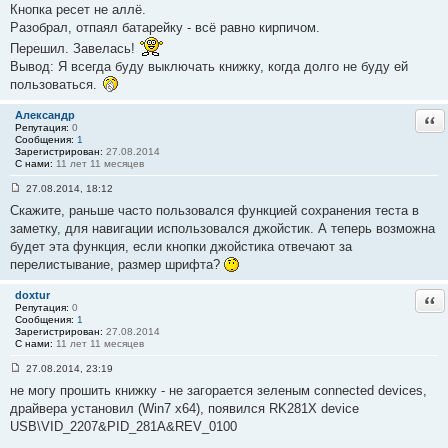
Кнопка ресет не аллё.
щ
е
Разобрал, отпаял батарейку - всё равно кирпичом.
н
и
Перешил. Завелась!
е
Вывод: Я всегда буду выключать книжку, когда долго не буду ей
#
3
пользоваться.
8
Александр
Отв
Репутация:
0
Сообщения:
1
Зарегистрирован:
27.08.2014
С нами:
11 лет 11 месяцев
27.08.2014, 18:12
С
Скажите, раньше часто пользовался функцией сохранения теста в
о
о
заметку, для навигации использовался джойстик. А теперь возможна
б
будет эта функция, если кнопки джойстика отвечают за
щ
е
перелистывание, размер шрифта?
н
и
е
doxtur
Отв
#
Репутация:
0
3
Сообщения:
1
9
Зарегистрирован:
27.08.2014
С нами:
11 лет 11 месяцев
27.08.2014, 23:19
С
не могу прошить книжку - не загорается зеленым connected devices,
о
о
драйвера установил (Win7 x64), появился RK281X device
б
USB\VID_2207&PID_281A&REV_0100
щ
е