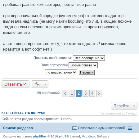
н
пробовал разные компьютеры, порты - все равно
и
е
#
при первоначальной зарядке (купил вчера) от сетевого адаптеры
4
0
вылезала надпись (не могу найти boot.img что ли), в общем похоже
тогда он сам перешел в режим прошивки - я проигнорировал,
выключил это
а вот теперь прошить не могу, что можно сделать? книжка очень
нравится а вот софт нет )
Показать сообщения за:
Поле сортировки
Ответить
1
2
3
4
69 сообщений
Перейти
КТО СЕЙЧАС НА ФОРУМЕ
(по активности за 5 минут)
Сейчас этот раздел просматривают: 1 гость
Список разделов
Связаться с администрацией
Создано на основе
phpBBex
© 2016
phpBB
Limited,
Vegalogic
Software