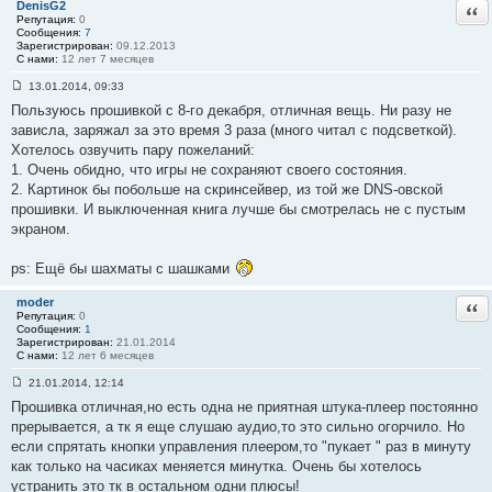
DenisG2
Отв
2
Репутация:
0
1
Сообщения:
7
Зарегистрирован:
09.12.2013
С нами:
12 лет 7 месяцев
13.01.2014, 09:33
С
Пользуюсь прошивкой с 8-го декабря, отличная вещь. Ни разу не
о
о
зависла, заряжал за это время 3 раза (много читал с подсветкой).
б
Хотелось озвучить пару пожеланий:
щ
е
1. Очень обидно, что игры не сохраняют своего состояния.
н
2. Картинок бы побольше на скринсейвер, из той же DNS-овской
и
е
прошивки. И выключенная книга лучше бы смотрелась не с пустым
#
экраном.
2
2
ps: Ещё бы шахматы с шашками
moder
Отв
Репутация:
0
Сообщения:
1
Зарегистрирован:
21.01.2014
С нами:
12 лет 6 месяцев
21.01.2014, 12:14
С
Прошивка отличная,но есть одна не приятная штука-плеер постоянно
о
о
прерывается, а тк я еще слушаю аудио,то это сильно огорчило. Но
б
если спрятать кнопки управления плеером,то "пукает " раз в минуту
щ
е
как только на часиках меняется минутка. Очень бы хотелось
н
устранить это тк в остальном одни плюсы!
и