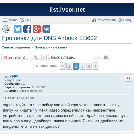
list.ivsor.net
Меню
FAQ
Регистрация
Вход
Прошивки для DNS Airbook EB602
Список разделов
Электронные книги
Ответить
1
2
3
4
69 сообщений
yura2404
Отв
Репутация:
0
Сообщения:
1
Зарегистрирован:
11.01.2014
С нами:
12 лет 6 месяцев
11.01.2014, 10:40
С
здравствуйте, а я не пойму как драйвера устанавливать. в какую
о
о
папку их кидать? у меня ридер определился как неизвестное
б
устройство, в диспетчере нажимаю обновить драйвера, указал путь -
щ
е
вашу прошивку , драйвера, папка с виндой 7 - пишет драйвера не
н
найдены. что то не так делаю?
и
е
#