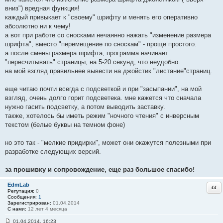
вниз") вредная функция!
каждый привыкает к "своему" шрифту и менять его оперативно
абсолютно ни к чему!
а вот при работе со сносками нечаянно нажать "изменение размера
шрифта", вместо "перемещение по сноскам" - проще простого.
а после смены размера шрифта, программа начинает
"пересчитывать" страницы, на 5-20 секунд, что неудобно.
на мой взгляд правильнее вывести на джойстик "листание"страниц.
еще читаю почти всегда с подсветкой и при "засыпании", на мой
взгляд, очень долго горит подсветека. мне кажется что сначала
нужно гасить подсветку, а потом выводить заставку.
также, хотелось бы иметь режим "ночного чтения" с инверсным
текстом (белые буквы на темном фоне)
но это так - "мелкие придирки", может они окажутся полезными при
разработке следующих версий.
за прошивку и сопровождение, еще раз большое спасибо!
EdmLab
Отв
Репутация:
0
Сообщения:
1
Зарегистрирован:
01.04.2014
С нами:
12 лет 4 месяца
01.04.2014, 16:23