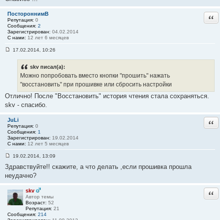
ПостороннимВ
Отв
Репутация:
0
Сообщения:
2
Зарегистрирован:
04.02.2014
С нами:
12 лет 6 месяцев
17.02.2014, 10:26
С
о
о
skv писал(а):
б
Можно попробовать вместо кнопки "прошить" нажать
щ
е
"восстановить" при прошивке или сбросить настройки
н
Отлично! После "Восстановить" история чтения стала сохраняться.
и
е
skv - спасибо.
#
3
0
JuLi
Отв
Репутация:
0
Сообщения:
1
Зарегистрирован:
19.02.2014
С нами:
12 лет 5 месяцев
19.02.2014, 13:09
С
Здравствуйте!! скажите, а что делать ,если прошивка прошла
о
о
неудачно?
б
щ
е
skv
Отв
н
Автор темы
и
Возраст:
52
е
Репутация:
21
#
Сообщения:
214
3