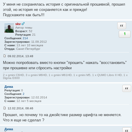
С
У меня не сохранялась история с оригинальной прошивкой, прошил
о
о
этой, но история не сохраняется как и прежде!
б
Подскажите как быть!!!
щ
е
н
skv
Ответи
и
Автор темы
е
Возраст:
52
#
1
Репутация:
21
2
Сообщения:
214
6
Зарегистрирован:
11.09.2012
С нами:
13 лет 10 месяцев
Откуда:
Санкт-Петербург
09.02.2014, 13:48
С
Можно попробовать вместо кнопки "прошить" нажать "восстановить"
о
о
при прошивке или сбросить настройки
б
щ
2 x gmini C6HD, 3 x gmini M6HD, 1 x gmini M61HD, 1 x gmini M5, 1 x QUMO Libro II HD, 1 x
е
Digma E600
н
и
Дима
Отв
е
Репутация:
0
#
Сообщения:
2
2
Зарегистрирован:
12.02.2014
7
С нами:
12 лет 5 месяцев
12.02.2014, 08:46
С
Прошил, но почему то на джойстике размер шрифта не меняется.
о
о
Что я еще не сделал ?
б
щ
е
Дима
Отв