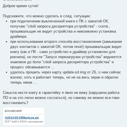
С
Доброе время суток!
о
о
б
Подскажите, что можно сделать в след. ситуации:
щ
е
при подключении выключенной книги к ПК с зажатой ОК,
н
получаю "сбой запроса дескриптора устройства" - соотв.,
и
е
прошивальщик не видит устройства и невозможно установка
#
драйвера
3
6
при использовании второго способа восстановления (замыкания
двух контактов с зажатой ОК, потом reset) прошивальщик видит
книгу (как и ПК - само устройство и драйвер установлен для
рокчипа), но после "Запуск перезагрузки устройства" виднеется
знакомое до боли "сбой запроса дескриптора устройства" и
процесс обламывается ...
удалось прошить через карту update-sd.img от Z6, о чем сейчас
жалею, хоть и работает теперь, но не на весь экран и обратно
теперь никак ...
Смысла нести книгу в гарантийку я явно не вижу (нарушена работа
ПО и на это легко можно сослаться), но самому ее можно все-таки
восстановить?
ВЛОЖЕНИЯ
2014-05-29MainLog.zip
(537 байт) 5004 скачивания