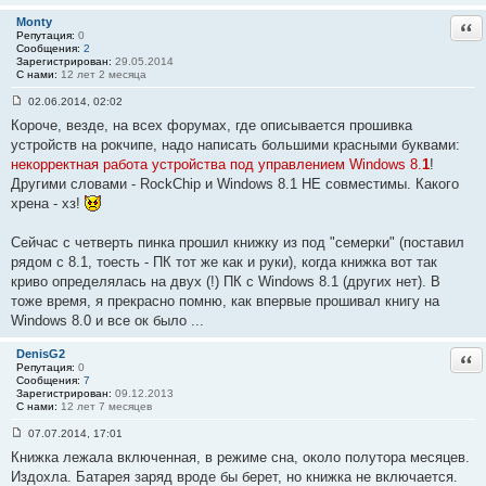
Monty
Отв
Репутация:
0
Сообщения:
2
Зарегистрирован:
29.05.2014
С нами:
12 лет 2 месяца
02.06.2014, 02:02
С
Короче, везде, на всех форумах, где описывается прошивка
о
о
устройств на рокчипе, надо написать большими красными буквами:
б
некорректная работа устройства под управлением Windows 8.
1
!
щ
е
Другими словами - RockChip и Windows 8.1 НЕ совместимы. Какого
н
хрена - хз!
и
е
#
Сейчас с четверть пинка прошил книжку из под "семерки" (поставил
3
7
рядом с 8.1, тоесть - ПК тот же как и руки), когда книжка вот так
криво определялась на двух (!) ПК с Windows 8.1 (других нет). В
тоже время, я прекрасно помню, как впервые прошивал книгу на
Windows 8.0 и все ок было ...
DenisG2
Отв
Репутация:
0
Сообщения:
7
Зарегистрирован:
09.12.2013
С нами:
12 лет 7 месяцев
07.07.2014, 17:01
С
Книжка лежала включенная, в режиме сна, около полутора месяцев.
о
о
Издохла. Батарея заряд вроде бы берет, но книжка не включается.
б