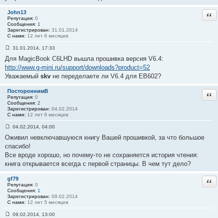
е
#
John13
Отв
2
Репутация:
0
3
Сообщения:
1
Зарегистрирован:
31.01.2014
С нами:
12 лет 6 месяцев
31.01.2014, 17:33
С
Для MagicBook C6LHD вышла прошивка версия V6.4:
о
о
http://www.g-mini.ru/support/downloads?product=52
б
Уважаемый
skv
не переделаете ли V6.4 для EB602?
щ
е
н
ПостороннимВ
Отв
и
Репутация:
0
е
Сообщения:
2
#
Зарегистрирован:
04.02.2014
2
С нами:
12 лет 6 месяцев
4
04.02.2014, 04:00
С
Оживил невключавшуюся книгу Вашей прошивкой, за что большое
о
о
спасибо!
б
Все вроде хорошо, но почему-то не сохраняется история чтения:
щ
е
книга открывается всегда с первой страницы. В чем тут дело?
н
и
е
gf79
Отв
#
Репутация:
0
2
Сообщения:
1
5
Зарегистрирован:
09.02.2014
С нами:
12 лет 5 месяцев
09.02.2014, 13:00