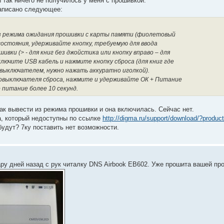
й так ничего не получилось у меня с прошивкой.
написано следующее:
з режима ожидания прошивки с карты памяти (фиолетовый
состояния, удерживайте кнопку, требуемую для ввода
ивки (> - для книг без джойстика или кнопку вправо – для
ключите USB кабель и нажмите кнопку сброса (для книг где
выключателем, нужно нажать аккуратно иголкой).
кровыключателя сброса, нажмите и удерживайте ОК + Питание
о питание более 10 секунд.
ак вывести из режима прошивки и она включилась. Сейчас нет.
а, который недоступны по ссылке
http://digma.ru/support/download/?produc
будут? 7ку поставить нет возможности.
ару дней назад с рук читалку DNS Airbook EB602. Уже прошита вашей пр