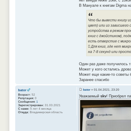
нет винды ниже 10ки, с 10ко
#
В Мануале к книгам Digma 
6
8
Что бы вывести книгу и
цвет) или из зависшего 
устройства в режим прош
книг с джойстиком), под
есть отверстие с микро
 Для книг, где нет ми
на 7-8 секунд или прост
Один раз даже получилось т
Может у кого остались дров
Может еще какие-то советы 
Заранее спасибо
bator
»
01.04.2021, 23:20
bator
С
Возраст:
52
Уважаемый
skv
! Приобрел п
о
Репутация:
0
о
Сообщения:
1
б
Зарегистрирован:
31.03.2021
щ
С нами:
5 лет 4 месяца
е
Откуда:
Владимирская область
н
и
е
#
6
9