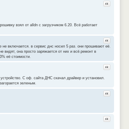
Ответить с ц
рошивку взял от alldn с загрузчиком 6.20. Всё работает
Ответить с ц
 не включается. в сервис днс носил 5 раз. они прошивают её.
е видят, она просто заряжается от них и всё.ремонт в
50% её стоимости.
Ответить с ц
устройство. С оф. сайта ДНС скачал драйвер и установил.
 загорается зеленым.
Ответить с ц
Ответить с ц