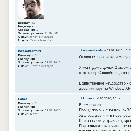
6
б
5
щ
е
н
и
е
Возраст:
42
#
Репутация:
0
6
Сообщения:
1
6
Зарегистрирован:
15.02.2018
С нами:
8 лет 5 месяцев
Откуда:
Санкт-Петербург
nonconformizt
»
03.03.2019, 17:5
nonconformizt
С
Репутация:
0
Отличная прошивка и мануал
о
Сообщения:
1
о
Зарегистрирован:
03.02.2019
б
С нами:
7 лет 6 месяцев
У меня дома целых 2 экземпл
щ
е
этот тред. Спасибо еще раз.
н
и
е
Единственное неудобство - о
#
древний ноут на Windosw XP 
6
7
Lence
»
14.10.2020, 19:14
Lence
С
Репутация:
0
Всем привет.
о
Сообщения:
1
о
Прошу помочь с книгой inkBO
Зарегистрирован:
23.07.2020
б
С нами:
6 лет
Удалось две книги перепрош
щ
е
Все в целом устраивает, кро
н
При попытке включить - не 
и
е