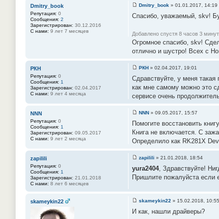
Dmitry_book
»
01.01.2017, 14:19
Dmitry_book
С
Репутация:
0
Спасибо, уважаемый, skv! Бу
о
Сообщения:
2
о
Зарегистрирован:
30.12.2016
б
С нами:
9 лет 7 месяцев
щ
Добавлено спустя 8 часов 3 минут
е
Огромное спасибо, skv! Сде
н
отлично и шустро! Всех с Н
и
е
#
РКН
»
02.04.2017, 19:01
РКН
6
С
2
Репутация:
0
Сдравствуйте, у меня такая 
о
Сообщения:
1
о
как мне самому можно это сд
Зарегистрирован:
02.04.2017
б
С нами:
9 лет 4 месяца
сервисе очень продолжительн
щ
е
н
NNN
»
09.05.2017, 15:57
NNN
и
С
е
Репутация:
0
Помогите восстановить книг
о
#
Сообщения:
1
о
6
Книга не включается. С заж
Зарегистрирован:
09.05.2017
б
3
С нами:
9 лет 2 месяца
Определило как RK281X Devi
щ
е
н
zapilili
»
21.01.2018, 18:54
zapilili
и
С
е
Репутация:
0
yura2404
, Здравствуйте! Ни
о
#
Сообщения:
1
о
6
Пришлите пожалуйста если 
Зарегистрирован:
21.01.2018
б
4
С нами:
8 лет 6 месяцев
щ
е
н
skameykin22
»
15.02.2018, 10:5
skameykin22
и
С
е
И как, нашли драйверы?
о
#
о