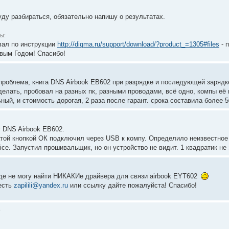
ду разбираться, обязательно напишу о результатах.
ы:
лал по инструкции
http://digma.ru/support/download/?product_=1305#files
- п
овым Годом! Спасибо!
проблема, книга DNS Airbook EB602 при разрядке и последующей зарядке
елать, пробовал на разных пк, разными проводами, всё одно, компы её н
ый, и стоимость дорогая, 2 раза после гарант. срока составила более 
у DNS Airbook EB602.
атой кнопкой ОК подключил через USB к компу. Определило неизвестное 
ce. Запустил прошивальщик, но он устройство не видит. 1 квадратик не
где не могу найти НИКАКИе драйвера для связи airbook EYT602
есть
zapilili@yandex.ru
или ссылку дайте пожалуйста! Спасибо!
5