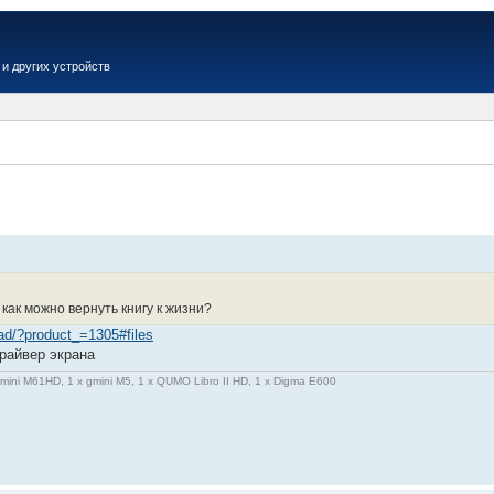
и других устройств
Вер
как можно вернуть книгу к жизни?
oad/?product_=1305#files
драйвер экрана
gmini M61HD, 1 x gmini M5, 1 x QUMO Libro II HD, 1 x Digma E600