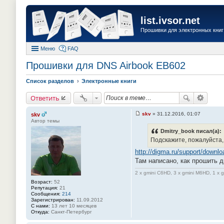
list.ivsor.net
Прошивки для электронных книг 
Меню
FAQ
Прошивки для DNS Airbook EB602
Список разделов
Электронные книги
Ответить
skv
»
31.12.2016, 01:07
skv
С
Автор темы
о
о
Dmitry_book писал(а):
б
Подскажите, пожалуйста, 
щ
е
http://digma.ru/support/downl
н
Там написано, как прошить 
и
е
#
2 x gmini C6HD, 3 x gmini M6HD, 1 x 
6
Возраст:
52
1
Репутация:
21
Сообщения:
214
Зарегистрирован:
11.09.2012
С нами:
13 лет 10 месяцев
Откуда:
Санкт-Петербург