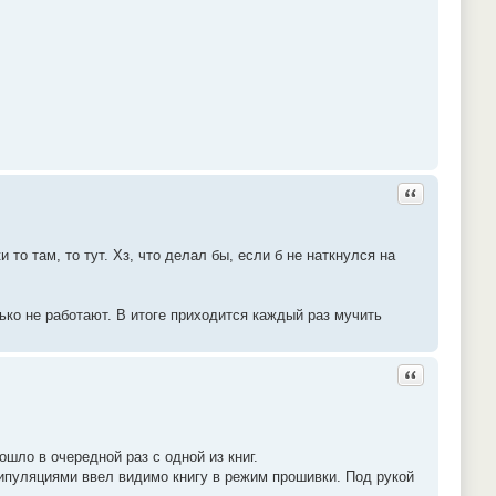
Ответить с ц
то там, то тут. Хз, что делал бы, если б не наткнулся на
ько не работают. В итоге приходится каждый раз мучить
Ответить с ц
ошло в очередной раз с одной из книг.
нипуляциями ввел видимо книгу в режим прошивки. Под рукой