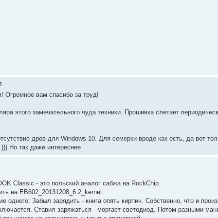
5
! Огромное вам спасибо за труд!
яра этого замечательного чуда техники. Прошивка слетает периодически 
тсутствие дров для Windows 10. Для семерки вроде как есть, да вот тол
))) Но так даже интереснее
OK Classic - это польский аналог сабжа на RockChip.
ить на EB602_20131208_6.2_kernel.
ме одного: Забыл зарядить - книга опять кирпич. Собственно, что и произ
включается. Ставил заряжаться - моргает светодиод. Потом разными ма