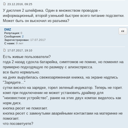
1
23.12.2016, 09:25
0
С
1
У дисплея 2 шлейфика. Один в множеством проводов -
о
о
информационный, второй узенький быстрее всего питание подсветки.
б
Может быть он выскочил из разъема?
щ
е
н
DMZ
Отв
и
Репутация:
0
е
Сообщения:
2
#
Зарегистрирован:
17.07.2017
1
С нами:
9 лет
0
2
17.07.2017, 19:10
С
Есть живые пользователи?
о
о
года 2 назад сдохла батарейка, симптомов не помню, но поменял на
б
примерно подходящую по размеру с алиэкспресса.
щ
е
все было нормально.
н
на днях вырубилась свежезаряженная книжка, на экране надпись
и
е
"Зарядите..."
#
сутки висело на зарядке, горел зеленый индикатор. Теперь не горит.
1
0
комп при подключении не может установить драйвер для
3
"неизвестное устройство", ранее на этих двух компах виделось как
норм.диск.
кнопка ресет не помогает.
кнопка ресет с замкнутыми аварийными контактами на материнке не
помогает.
что посоветуете?