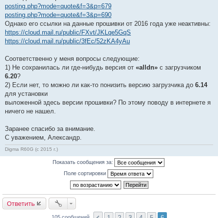
posting.php?mode=quote&f=3&p=679
posting.php?mode=quote&f=3&p=690
Однако его ссылки на данные прошивки от 2016 года уже неактивны:
https://cloud.mail.ru/public/FXvt/JKLqe5GqS
https://cloud.mail.ru/public/3fEc/52zKA4yAu
Соответственно у меня вопросы следующие:
1) Не сохранилась ли где-нибудь версия от
«alldn»
с загрузчиком
6.20
?
2) Если нет, то можно ли как-то понизить версию загрузчика до
6.14
для установки
выложенной здесь версии прошивки? По этому поводу в интернете я
ничего не нашел.
Заранее спасибо за внимание.
С уважением, Александр.
Digma R60G (с 2015 г.)
Показать сообщения за:
Поле сортировки
Ответить
1
2
3
4
5
6
105 сообщений