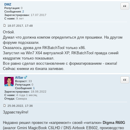
DMZ
Отв
Репутация:
0
Сообщения:
2
Зарегистрирован:
17.07.2017
С нами:
9 лет
18.07.2017, 17:48
С
Отбой.
о
о
Думал что должна компом определиться для прошивки. На другом
б
форуме подсказали.
щ
е
Оказалось дрова для RKBatchTool только x86.
н
Запустил на Win7 X64 виртуалкой XP, RKBatchTool правда синий
и
е
квадратик только показывал.
#
Все равно сделал восстановление с форматированием - ожила!
1
0
Сейчас книжки из бэкапа заливаю.
4
AlSar
Отв
Возраст:
33
Репутация:
0
Сообщения:
1
Зарегистрирован:
18.06.2022
С нами:
4 года 1 месяц
Откуда:
Самара
25.06.2022, 17:36
С
Здравствуйте!
о
о
б
Недавно решил провести «капремонт» своей «читалки»
Digma R60G
щ
е
(аналог Gmini MagicBook C6LHD / DNS Airbook EB602, производство
н