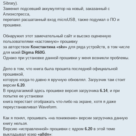
Sibrary).
и
е
Заменил подсевший аккумулятор на новый, заказанный с
#
Алиэкспресса,
1
0
перепаял расшатанный вход microUSB, также подумал о ПО и
5
прошивке.
Обнаружил этот замечательный сайт и высоко оцененную
пользователями «кастомную» прошивку
за авторством
Константина «skv»
для ряда устройств, в том числе
для моей
Digma R60G
.
Однако при установке данной прошивки у меня возникли проблемы.
Дело в том, что книга была прошита последней официальной
прошивкой,
которую когда-то давно я вручную обновлял. Загрузчик там стоит
версии
6.20
.
В предлагаемой здесь прошивке версия загрузчика
6.14
, и при
попытке ее установки
книга перестает отображать что-либо на экране, хотя я даже
переустанавливал Waveform.
Как я понял, прошивать «на понижение» версии загрузчика данную
книгу нельзя.
Версию «исправленной» прошивки с ядром
6.20
в этой теме
выкладывал юзер
«alldn»
: