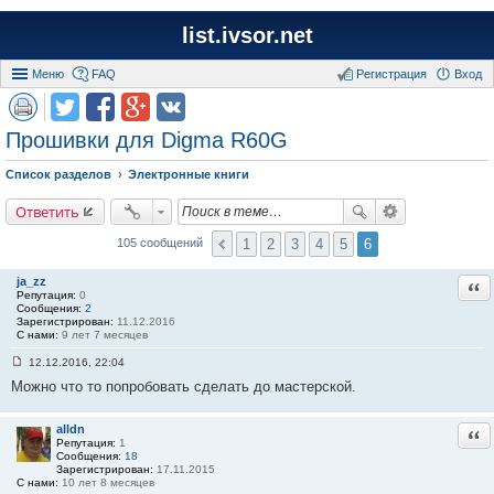
list.ivsor.net
Меню
FAQ
Регистрация
Вход
Прошивки для Digma R60G
Список разделов
Электронные книги
Ответить
1
2
3
4
5
6
105 сообщений
ja_zz
Отв
Репутация:
0
Сообщения:
2
Зарегистрирован:
11.12.2016
С нами:
9 лет 7 месяцев
12.12.2016, 22:04
С
Можно что то попробовать сделать до мастерской.
о
о
б
щ
alldn
Отв
е
Репутация:
1
н
Сообщения:
18
и
Зарегистрирован:
17.11.2015
е
С нами:
10 лет 8 месяцев
#