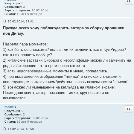
Отв
е
Репутация:
0
#
Сообщения:
3
4
Зарегистрирован:
10.02.2014
1
С нами:
12 лет 5 месяцев
10.02.2014, 23:41
С
Прежде всего хочу поблагодарить автора за сборку прошивки
о
о
под Дигму.
б
щ
е
Назрела пара моментов:
н
1) как быть со сносками? нельзя ли их включить как в КулРидере?
и
е
как в них попасть вообще?
#
2) китайские заставки Сибрари с иероглифами- можно ли заменить на
4
2
родные/сторонние - а то прям порно какое-то...
3) есть недопереведенные моменты в меню, попадались...
4) при выставлении отображения "плитка" в списках с книгами и
последующем выключением/ребутом - вновь показывается "список"
5) возможно ли уменьшение на кегль/два на главном экране:
Последняя книга, автор, название - имхо, крупновато и не
помещается
memfis
Отв
Репутация:
0
Сообщения:
2
Зарегистрирован:
09.02.2014
С нами:
12 лет 5 месяцев
11.02.2014, 18:50
С