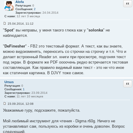
Alofa
Отв
Репутация:
0
Сообщения:
2
Зарегистрирован:
24.04.2014
С нами:
12 лет 3 месяца
25.04.2014, 11:12
С
"
Spot
" вы неправы, у меня такого глюка как у "
solonka
" не
о
о
наблюдается.
б
щ
е
"
DeFinesher
" - FB2 это текстовый формат. А текст, как вы знаете,
н
можно видоизменять, переносить со строчки на строчку и т.п. Что и
и
е
делает встроенный Reader эл. книги при просмотре, подгоняя текст
#
под экран. В формате же PDF оооочень редко встречается тестовая
5
6
составляющая. Как правило видимый вами текст - это ни что иное
как статичная картинка. В DJVY тоже самое.
Ursus
Отв
Репутация:
0
Сообщения:
1
Зарегистрирован:
23.09.2014
С нами:
11 лет 10 месяцев
23.09.2014, 12:08
С
Уважаемые гуру, подскажите, пожалуйста.
о
о
б
Мой любимый инструмент для чтения - Digma r60g. Ничего не
щ
е
устанавливал сам, пользуюсь из коробки и очень доволен. Вопрос
н
следующий.
и