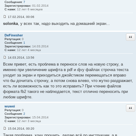
Сообщения:
7
Зарегистрирован:
01.02.2014
С нами:
12 лет 6 месяцев
17.02.2014, 00:06
С
solonka
, у всех так, надо выходить на домашний экран...
о
о
б
щ
DeFinesher
Отв
е
Репутация:
0
н
Сообщения:
1
и
Зарегистрирован:
14.03.2014
е
С нами:
12 лет 4 месяца
#
5
14.03.2014, 13:56
0
С
Всем привет, есть проблема в переносе слов на новую строку, а
о
о
именно при увеличение шрифта в pdf и djvy файлах строчка текста
б
уходит за экран и приходиться джойстиком перемещаться вправо
щ
е
что бы дочитать строчку, а потом снова влево, что жутко раздражает,
н
есть ли возможность как то это исправить? При чтение файлов
и
е
формата fb2 такого не наблюдается, текст отлично переносить при
#
любом шрифте.
5
1
wuwei
Отв
Репутация:
0
Сообщения:
2
Зарегистрирован:
15.04.2014
С нами:
12 лет 3 месяца
15.04.2014, 00:20
С
Такая проблема, хочу прошить, делаю всё по инструкции, а в
о