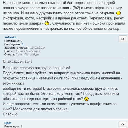
На ровном месте всплыл критичный баг: через нескольких дней
о
о
полного ажура после возврата из книги (fb2) в меню обратно в книгу
б
не зашла. И ни одну другую книгу после этого тоже не открыла.
щ
е
Инструкция, фото, настройки и прочее работает. Перезагразка, ресет,
н
переключение ридера -
. Случайность или нет - ошибка произошла
и
е
после переключения в настройках на полное обновление страницы.
#
4
8
solonka
Отв
Репутация:
0
Сообщения:
1
Зарегистрирован:
15.02.2014
С нами:
12 лет 5 месяцев
Откуда:
Санкт-Петербург
15.02.2014, 21:45
С
Большое спасибо автору за прошивку!
о
о
Подскажите, пожалуйста, по вопросу: выключила книгу кнопкой на
б
открытой странице читаемой книги fb2, при следующем включении -
щ
е
этой книжки
н
вообще нет в истории! В истории появилась совсем другая книга,
и
е
которой там не было. Это только у меня так? Перед выключением
#
обязательно надо выходить на рабочий стол?
4
9
И еще вопросик, есть ли возможность увеличить шрифт списков
книг? Мелковато для плохого зрения...
Спасибо.
Spot
Отв
Репутация:
2