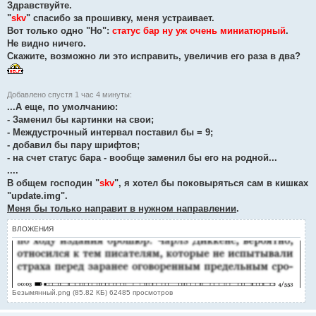
Здравствуйте.
о
о
"
skv
" спасибо за прошивку, меня устраивает.
б
Вот только одно "Но":
статус бар ну уж очень миниатюрный
.
щ
е
Не видно ничего.
н
Скажите, возможно ли это исправить, увеличив его раза в два?
и
е
#
5
5
Добавлено спустя 1 час 4 минуты:
...А еще, по умолчанию:
- Заменил бы картинки на свои;
- Междустрочный интервал поставил бы = 9;
- добавил бы пару шрифтов;
- на счет статус бара - вообще заменил бы его на родной...
....
В общем господин "
skv
", я хотел бы поковыряться сам в кишках
"update.img".
Меня бы только направит в нужном направлении
.
ВЛОЖЕНИЯ
Безымянный.png (85.82 КБ) 62485 просмотров