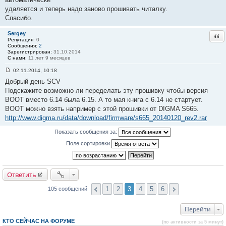
удаляется и теперь надо заново прошивать читалку.
Спасибо.
Sergey
Отв
Репутация:
0
Сообщения:
2
Зарегистрирован:
31.10.2014
С нами:
11 лет 9 месяцев
02.11.2014, 10:18
С
Добрый день SCV
о
о
Подскажите возможно ли переделать эту прошивку чтобы версия
б
BOOT вместо 6.14 была 6.15. А то мая книга с 6.14 не стартует.
щ
е
BOOT можно взять например с этой прошивки от DIGMA S665.
н
http://www.digma.ru/data/download/firmware/s665_20140120_rev2.rar
и
е
#
Показать сообщения за:
6
0
Поле сортировки
Ответить
1
2
3
4
5
6
105 сообщений
Перейти
КТО СЕЙЧАС НА ФОРУМЕ
(по активности за 5 минут)