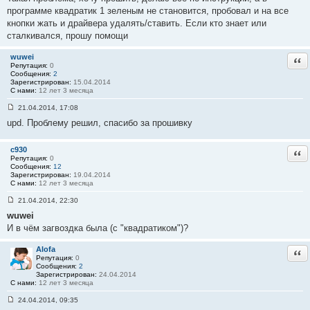
о
программе квадратик 1 зеленым не становится, пробовал и на все
б
кнопки жать и драйвера удалять/ставить. Если кто знает или
щ
е
сталкивался, прошу помощи
н
и
е
wuwei
Отв
#
Репутация:
0
5
Сообщения:
2
2
Зарегистрирован:
15.04.2014
С нами:
12 лет 3 месяца
21.04.2014, 17:08
С
upd. Проблему решил, спасибо за прошивку
о
о
б
щ
c930
Отв
е
Репутация:
0
н
Сообщения:
12
и
Зарегистрирован:
19.04.2014
е
С нами:
12 лет 3 месяца
#
5
21.04.2014, 22:30
3
С
wuwei
о
о
И в чём загвоздка была (с "квадратиком")?
б
щ
е
Alofa
Отв
н
Репутация:
0
и
Сообщения:
2
е
Зарегистрирован:
24.04.2014
#
С нами:
12 лет 3 месяца
5
4
24.04.2014, 09:35
С