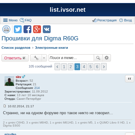
list.ivsor.net
Меню
FAQ
Регистрация
Вход
Прошивки для Digma R60G
Список разделов
Электронные книги
Ответить
1
2
3
4
5
6
105 сообщений
skv
Отв
Возраст:
52
Репутация:
21
Сообщения:
214
Зарегистрирован:
11.09.2012
С нами:
13 лет 10 месяцев
Откуда:
Санкт-Петербург
10.02.2014, 21:17
С
Странно, ни на одном форуме про такое никто не говорил...
о
о
б
2 x gmini C6HD, 3 x gmini M6HD, 1 x gmini M61HD, 1 x gmini M5, 1 x QUMO Libro II HD, 1 x
щ
Digma E600
е
н
nizulko
и