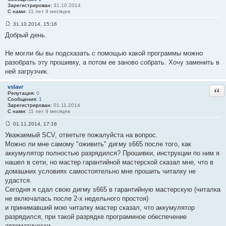
Зарегистрирован:
31.10.2014
С нами:
11 лет 9 месяцев
31.10.2014, 15:16
С
Добрый день.
о
о
б
Не могли бы вы подсказать с помощью какой программы можно
щ
е
разобрать эту прошивку, а потом ее заново собрать. Хочу заменить в
н
ней загрузчик.
и
е
#
vslavr
Отв
5
Репутация:
0
8
Сообщения:
1
Зарегистрирован:
01.11.2014
С нами:
11 лет 9 месяцев
01.11.2014, 17:16
С
Уважаемый SCV, ответьте пожалуйста на вопрос.
о
о
Можно ли мне самому "оживить" дигму s665 после того, как
б
аккумулятор полностью разрядился? Прошивки, инструкции по ним я
щ
е
нашел в сети, но мастер гарантийной мастерской сказал мне, что в
н
домашних условиях самостоятельно мне прошить читалку не
и
е
удастся.
#
Сегодня я сдал свою дигму s665 в гарантийную мастерскую (читалка
5
9
не включалась после 2-х недельного простоя)
и принимавший мою читалку мастер сказал, что аккумулятор
разрядился, при такой разрядке программное обеспечение
автоматически