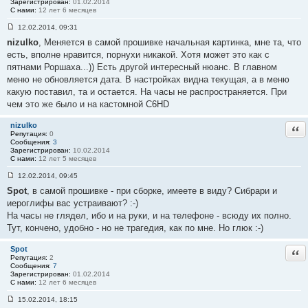
е
Зарегистрирован:
01.02.2014
#
С нами:
12 лет 6 месяцев
4
5
12.02.2014, 09:31
С
nizulko
, Меняется в самой прошивке начальная картинка, мне та, что
о
о
есть, вполне нравится, порнухи никакой. Хотя может это как с
б
пятнами Роршаха...)) Есть другой интересный нюанс. В главном
щ
е
меню не обновляется дата. В настройках видна текущая, а в меню
н
какую поставил, та и остается. На часы не распространяется. При
и
е
чем это же было и на кастомной C6HD
#
4
6
nizulko
Отв
Репутация:
0
Сообщения:
3
Зарегистрирован:
10.02.2014
С нами:
12 лет 5 месяцев
12.02.2014, 09:45
С
Spot
, в самой прошивке - при сборке, имеете в виду? Сибрари и
о
о
иероглифы вас устраивают? :-)
б
На часы не глядел, ибо и на руки, и на телефоне - всюду их полно.
щ
е
Тут, кончено, удобно - но не трагедия, как по мне. Но глюк :-)
н
и
е
Spot
Отв
#
Репутация:
2
4
Сообщения:
7
7
Зарегистрирован:
01.02.2014
С нами:
12 лет 6 месяцев
15.02.2014, 18:15
С