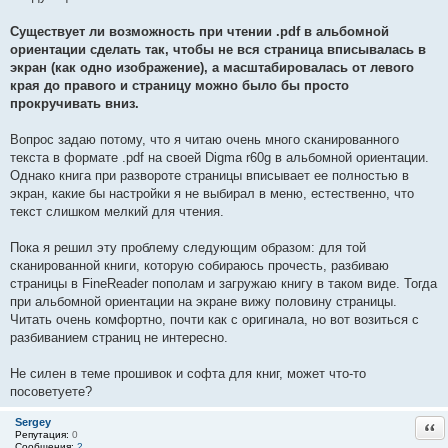
е
#
Существует ли возможность при чтении .pdf в альбомной
5
7
ориентации сделать так, чтобы не вся страница вписывалась в
экран (как одно изображение), а масштабировалась от левого
края до правого и страницу можно было бы просто
прокручивать вниз.
Вопрос задаю потому, что я читаю очень много сканированного
текста в формате .pdf на своей Digma r60g в альбомной ориентации.
Однако книга при развороте страницы вписывает ее полностью в
экран, какие бы настройки я не выбирал в меню, естественно, что
текст слишком мелкий для чтения.
Пока я решил эту проблему следующим образом: для той
сканированной книги, которую собираюсь прочесть, разбиваю
страницы в FineReader пополам и загружаю книгу в таком виде. Тогда
при альбомной ориентации на экране вижу половину страницы.
Читать очень комфортно, почти как с оригинала, но вот возиться с
разбиванием страниц не интересно.
Не силен в теме прошивок и софта для книг, может что-то
посоветуете?
Sergey
Отв
Репутация:
0
Сообщения:
2