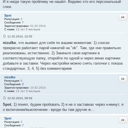
И я нигде такую проблему не нашёл. Видимо это его персональный
о
о
глюк.
б
щ
е
Spot
Отв
н
Репутация:
2
и
Сообщения:
7
е
Зарегистрирован:
01.02.2014
#
С нами:
12 лет 6 месяцев
4
3
11.02.2014, 22:05
С
nizulko
, что выявил для себя по вашим моментам: 1) сноски
о
о
прекрасно работают парой нажатий на "оk". Там, где они правильно
б
реализованы, естественно. 2) Закиньте свои картинки в
щ
е
соответствующую папку, откройте по одной и через меню картинки
н
добавьте в заставки. Через настройки можно снять галочки с показа
и
е
стандартных. 3, 4, 5) без комментариев
#
4
4
nizulko
Отв
Репутация:
0
Сообщения:
3
Зарегистрирован:
10.02.2014
С нами:
12 лет 5 месяцев
12.02.2014, 08:54
С
Spot
, 1) понял, будем пробовать 2) я не о заставках через н-минут, я
о
о
о включении/выключении - вроде бы там другие ж...
б
щ
е
Spot
Отв
н
Репутация:
2
и
Сообщения:
7