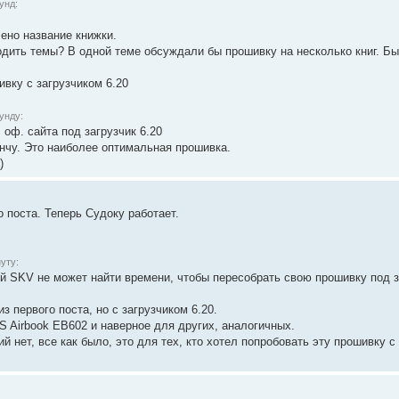
унд:
ено название книжки.
водить темы? В одной теме обсуждали бы прошивку на несколько книг. Б
вку с загрузчиком 6.20
унду:
 оф. сайта под загрузчик 6.20
ончу. Это наиболее оптимальная прошивка.
)
 поста. Теперь Судоку работает.
уту:
й SKV не может найти времени, чтобы пересобрать свою прошивку под за
 первого поста, но с загрузчиком 6.20.
S Airbook EB602 и наверное для других, аналогичных.
й нет, все как было, это для тех, кто хотел попробовать эту прошивку с