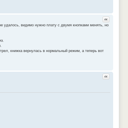
Ответить с ц
не удалось, видимо нужно плату с двумя кнопками менять, но
из.
.
отрел, книжка вернулась в нормальный режим, а теперь вот
Ответить с ц