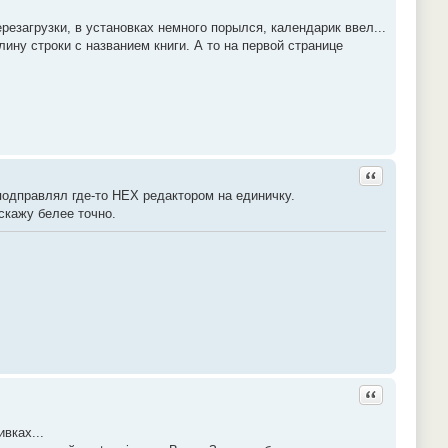
резагрузки, в установках немного порылся, календарик ввел...
лину строки с названием книги. А то на первой странице
Ответить с ц
подправлял где-то HEX редактором на единичку.
скажу белее точно.
Ответить с ц
вках...