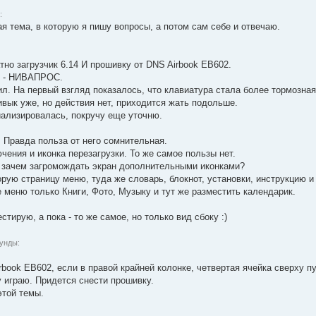
:
я тема, в которую я пишу вопросы, а потом сам себе и отвечаю.
но загрузчик 6.14 И прошивку от DNS Airbook EB602.
ят - НИВАПРОС.
л. На первый взгляд показалось, что клавиатура стала более тормозная
ивык уже, но действия нет, приходится жать подольше.
ализировалась, покручу еще уточню.
 Правда польза от него сомнительная.
ения и иконка перезагрузки. То же самое пользы нет.
и, зачем загромождать экран дополнительными иконками?
рую страницу меню, туда же словарь, блокнот, установки, инструкцию и
 меню только Книги, Фото, Музыку и тут же разместить календарик.
тирую, а пока - то же самое, но только вид сбоку :)
кунды:
rbook EB602, если в правой крайней колонке, четвертая ячейка сверху п
у играю. Придется снести прошивку.
этой темы.