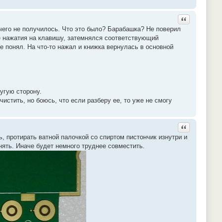
Ответить с ц
ичего не получилось. Что это было? Барабашка? Не поверил
е нажатия на клавишу, затемнялся соответствующий
е понял. На что-то нажал и книжка вернулась в основной
угую сторону.
истить, но боюсь, что если разберу ее, то уже не смогу
Ответить с ц
ь, протирать ватной палочкой со спиртом пистончик изнутри и
нять. Иначе будет немного труднее совместить.