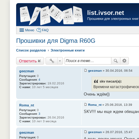
list.ivsor.net
Прошивки для электронных книг 
Меню
FAQ
Прошивки для Digma R60G
Список разделов
Электронные книги
Ответить
geezman
»
30.04.2016, 06:54
geezman
С
Репутация:
0
о
Сообщения:
4
о
skv писал(а):
Зарегистрирован:
19.02.2016
б
Времени катастрофически 
С нами:
10 лет 5 месяцев
щ
е
Очень ждём))
н
и
е
Roma_nt
»
25.06.2016, 13:39
Roma_nt
#
С
Репутация:
0
8
SKV!!! мы еще ждем обещанн
о
Сообщения:
3
1
о
Зарегистрирован:
26.04.2016
б
С нами:
10 лет 3 месяца
щ
е
н
geezman
»
26.07.2016, 15:47
geezman
и
С
Репутация:
0
е
А ведь почти август. Очень
о