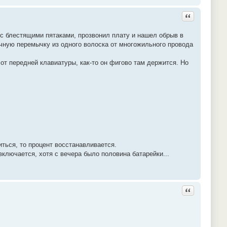
Ответить с ц
с блестящими пятаками, прозвонил плату и нашел обрыв в
чную перемычку из одного волоска от многожильного провода
т передней клавиатуры, как-то он фигово там держится. Но
иться, то процент восстанавливается.
включается, хотя с вечера было половина батарейки...
Ответить с ц