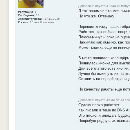
н
и
Добавлено спустя 3 часа 19 минут
е
Я так понимаю это моя лична
Репутация:
1
#
Сообщения:
18
Ну что же. Отвечаю.
9
Зарегистрирован:
17.11.2015
0
С нами:
10 лет 8 месяцев
Перешил книжку, зашил обрат
Работает, как сейчас говор
Плюсы-минусы пока не оцени
Нажимаю как обычно, как пр
Может книжка еще не инници
В меню появился календарь.
Появилась иконка для выключ
Для всего этого есть кнопк
Лучше бы выкинуть их на вто
Оставить на первой странице
По качеству работы еще потес
Добавлено спустя 39 минут 43 се
Судоку плохо работает.
Как писали в теме по DNS Ai
Это плохо, я иногда в Судок
Попробую родную их шапки 