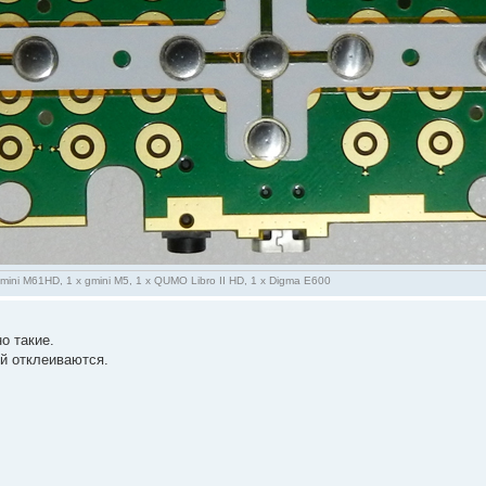
gmini M61HD, 1 x gmini M5, 1 x QUMO Libro II HD, 1 x Digma E600
о такие.
ой отклеиваются.