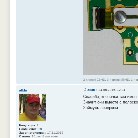
2 x gmini C6HD, 3 x gmini M6HD, 1 x 
alldn
»
24.08.2016, 12:04
alldn
С
Спасибо, кнопочки там именн
о
о
Значит они вместе с полоск
б
Займусь вечерком.
щ
е
н
и
е
Репутация:
1
#
Сообщения:
18
8
Зарегистрирован:
17.11.2015
8
С нами:
10 лет 8 месяцев