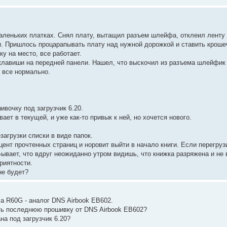
аленьких платках. Снял плату, вытащил разъем шлейфа, отклеил ленту 
. Пришлось процарапывать плату над нужной дорожкой и ставить кроше
у на место, все работает.
клавиши на передней панели. Нашел, что выскочил из разъема шлейфик о
а все нормально.
ивочку под загрузчик 6.20.
ает в текущей, и уже как-то привык к ней, но хочется нового.
загрузки списки в виде папок.
оцент прочтенных страниц и норовит выйти в начало книги. Если перегруз
ывает, что вдруг неожиданно утром видишь, что книжка разряжена и не 
риятности.
не будет?
a R60G - аналог DNS Airbook EB602.
ть последнюю прошивку от DNS Airbook EB602?
на под загрузчик 6.20?