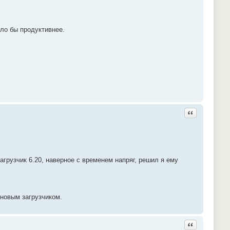
ыло бы продуктивнее.
Ответить с ц
грузчик 6.20, наверное с временем напряг, решил я ему
 новым загрузчиком.
Ответить с ц