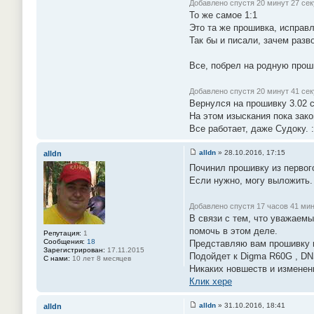
Добавлено спустя 20 минут 27 сек
То же самое 1:1
Это та же прошивка, исправл
Так бы и писали, зачем раз
Все, побрел на родную проши
Добавлено спустя 20 минут 41 сек
Вернулся на прошивку 3.02 с
На этом изыскания пока зак
Все работает, даже Судоку. :
alldn
»
28.10.2016, 17:15
alldn
С
Починил прошивку из первого
о
о
Если нужно, могу выложить.
б
щ
е
Добавлено спустя 17 часов 41 мин
н
В связи с тем, что уважаемы
и
е
помочь в этом деле.
Репутация:
1
#
Сообщения:
18
Представляю вам прошивку из
9
Зарегистрирован:
17.11.2015
1
Подойдет к Digma R60G , DN
С нами:
10 лет 8 месяцев
Никаких новшеств и изменени
Клик хере
alldn
»
31.10.2016, 18:41
alldn
С