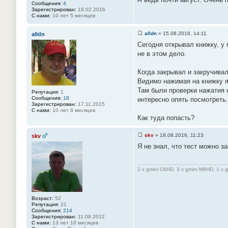
Сообщения:
4
#
о
Зарегистрирован:
19.02.2016
8
б
С нами:
10 лет 5 месяцев
2
щ
е
н
alldn
»
15.08.2016, 14:11
alldn
и
С
е
Сегодня открывал книжку, у 
о
#
о
не в этом дело.
8
б
3
щ
е
Когда закрывал и закручива
н
Видимо нажимая на книжку я
и
е
Там были проверки нажатия 
Репутация:
1
#
Сообщения:
18
интересно опять посмотреть.
8
Зарегистрирован:
17.11.2015
4
С нами:
10 лет 8 месяцев
Как туда попасть?
skv
»
18.08.2016, 11:23
skv
С
Я не знал, что тест можно за
о
о
б
щ
2 x gmini C6HD, 3 x gmini M6HD, 1 x 
е
н
и
е
#
Возраст:
52
8
Репутация:
21
5
Сообщения:
214
Зарегистрирован:
11.09.2012
С нами:
13 лет 10 месяцев