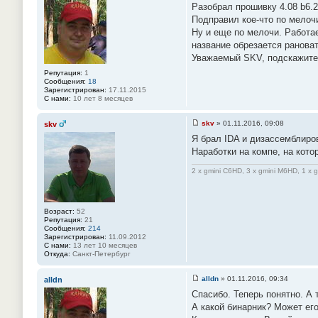
Разобрал прошивку 4.08 b6.2
о
о
Подправил кое-что по мелочи
б
Ну и еще по мелочи. Работае
щ
е
название обрезается рановат
н
Уважаемый SKV, подскажите.
и
е
Репутация:
1
#
Сообщения:
18
9
Зарегистрирован:
17.11.2015
2
С нами:
10 лет 8 месяцев
skv
»
01.11.2016, 09:08
skv
С
Я брал IDA и дизассемблиров
о
о
Наработки на компе, на кот
б
щ
2 x gmini C6HD, 3 x gmini M6HD, 1 x 
е
н
и
е
#
Возраст:
52
9
Репутация:
21
3
Сообщения:
214
Зарегистрирован:
11.09.2012
С нами:
13 лет 10 месяцев
Откуда:
Санкт-Петербург
alldn
»
01.11.2016, 09:34
alldn
С
Спасибо. Теперь понятно. А 
о
о
А какой бинарник? Может его
б