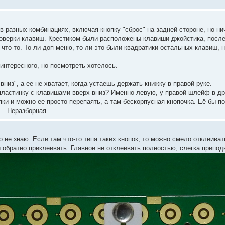
в разных комбинациях, включая кнопку "сброс" на задней стороне, но н
проверки клавиш. Крестиком были расположены клавиши джойстика, посл
что-то. То ли доп меню, то ли это были квадратики остальных клавиш, н
интересного, но посмотреть хотелось.
вниз", а ее не хватает, когда устаешь держать книжку в правой руке.
пластинку с клавишами вверх-вниз? Именно левую, у правой шлейф в др
ки и можно ее просто перепаять, а там бескорпусная кнопочка. Её бы поч
... Неразборная.
о не знаю. Если там что-то типа таких кнопок, то можно смело отклеиват
 обратно приклеивать. Главное не отклеивать полностью, слегка припод