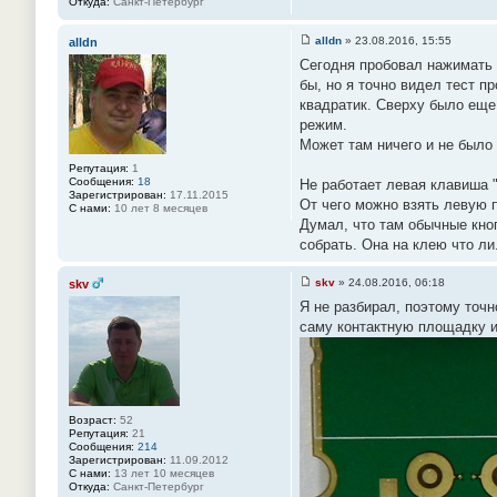
Откуда:
Санкт-Петербург
alldn
»
23.08.2016, 15:55
alldn
С
Сегодня пробовал нажимать 
о
о
бы, но я точно видел тест 
б
квадратик. Сверху было еще 
щ
е
режим.
н
Может там ничего и не было 
и
е
Репутация:
1
#
Сообщения:
18
Не работает левая клавиша "
8
Зарегистрирован:
17.11.2015
6
От чего можно взять левую 
С нами:
10 лет 8 месяцев
Думал, что там обычные кноп
собрать. Она на клею что ли
skv
»
24.08.2016, 06:18
skv
С
Я не разбирал, поэтому точн
о
о
саму контактную площадку и
б
щ
е
н
и
е
#
Возраст:
52
8
Репутация:
21
7
Сообщения:
214
Зарегистрирован:
11.09.2012
С нами:
13 лет 10 месяцев
Откуда:
Санкт-Петербург