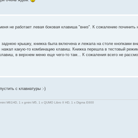
меня не работает левая боковая клавиша "вниз". К сожалению починить 
л заднюю крышку, книжка была включена и лежала на столе кнопками вн
 нажал какую-то комбинацию клавиш. Книжка перешла в тестовый режим
клавиш, в верхнем меню еще чего-то там... К сожаления всего не рассм
пустить с клавиатуры :-)
gmini M61HD, 1 x gmini M5, 1 x QUMO Libro II HD, 1 x Digma E600