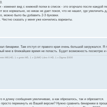
0.
 - изменил вид с книжной полки в список - это огорчало после каждой пе
т все нормально, но никак не дает покоя, что не нашел, где увеличить д
о, можно было бы добавить 2-3 буковки.
 Честно сказать у меня уже кончились варианты.
ал бинарики. Там отступ от правого края очень большой загружался. Я 
орый мне в ближайшее время не попасть. Будет возможность посмотрю и 
gmini M61HD, 1 x gmini M5, 1 x QUMO Libro II HD, 1 x Digma E600
то я длину сообщения увеличиваю, а как обрезалось, так и обрезается.
 просто перекинуть из Вашей версии? Нужно сравнить бинарники в проши