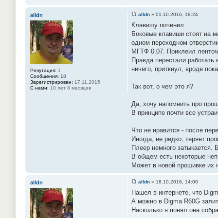
alldn
»
01.10.2016, 18:24
alldn
С
Клавишу починил.
о
о
Боковые клавиши стоят на м
б
одном переходном отверстии
щ
е
МГТФ 0.07. Приклеил ленточк
н
Правда перестали работать 
и
е
ничего, приткнул, вроде пок
Репутация:
1
#
Сообщения:
18
8
Зарегистрирован:
17.11.2015
9
Так вот, о чем это я?
С нами:
10 лет 8 месяцев
Да, хочу напомнить про прош
В принципе почти все устраив
Что не нравится - после пере
Иногда, не редко, теряет пр
Плеер немного затыкается. Б
В общем есть некоторые неп
Может в новой прошивке их 
alldn
»
18.10.2016, 14:00
alldn
С
Нашел в интернете, что Digm
о
о
А можно в Digma R60G зали
б
Насколько я понял она собра
щ
е