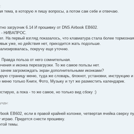
:
я тема, в которую я пишу вопросы, а потом сам себе и отвечаю.
но загрузчик 6.14 И прошивку от DNS Airbook EB602.
ят - НИВАПРОС.
л. На первый взгляд показалось, что клавиатура стала более тормозная
ивык уже, но действия нет, приходится жать подольше.
ализировалась, покручу еще уточню.
 Правда польза от него сомнительная.
ения и иконка перезагрузки. То же самое пользы нет.
и, зачем загромождать экран дополнительными иконками?
рую страницу меню, туда же словарь, блокнот, установки, инструкцию и
 меню только Книги, Фото, Музыку и тут же разместить календарик.
тирую, а пока - то же самое, но только вид сбоку :)
кунды:
rbook EB602, если в правой крайней колонке, четвертая ячейка сверху п
у играю. Придется снести прошивку.
этой темы.