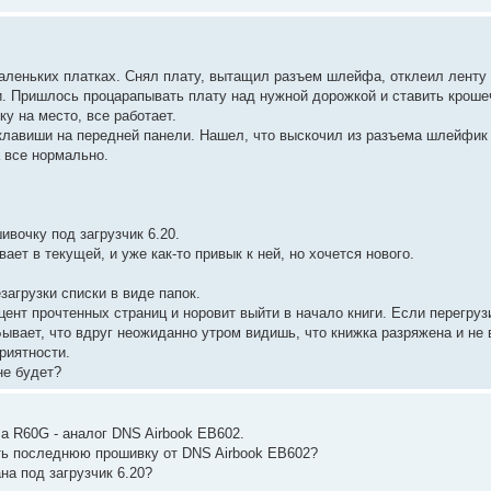
аленьких платках. Снял плату, вытащил разъем шлейфа, отклеил ленту 
. Пришлось процарапывать плату над нужной дорожкой и ставить кроше
у на место, все работает.
клавиши на передней панели. Нашел, что выскочил из разъема шлейфик о
а все нормально.
ивочку под загрузчик 6.20.
ает в текущей, и уже как-то привык к ней, но хочется нового.
загрузки списки в виде папок.
оцент прочтенных страниц и норовит выйти в начало книги. Если перегруз
ывает, что вдруг неожиданно утром видишь, что книжка разряжена и не 
риятности.
не будет?
a R60G - аналог DNS Airbook EB602.
ть последнюю прошивку от DNS Airbook EB602?
на под загрузчик 6.20?