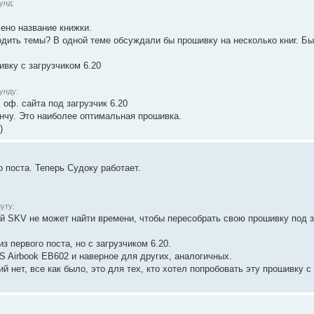
унд:
ено название книжки.
водить темы? В одной теме обсуждали бы прошивку на несколько книг. Б
вку с загрузчиком 6.20
унду:
 оф. сайта под загрузчик 6.20
ончу. Это наиболее оптимальная прошивка.
)
 поста. Теперь Судоку работает.
уту:
й SKV не может найти времени, чтобы пересобрать свою прошивку под за
 первого поста, но с загрузчиком 6.20.
S Airbook EB602 и наверное для других, аналогичных.
й нет, все как было, это для тех, кто хотел попробовать эту прошивку с