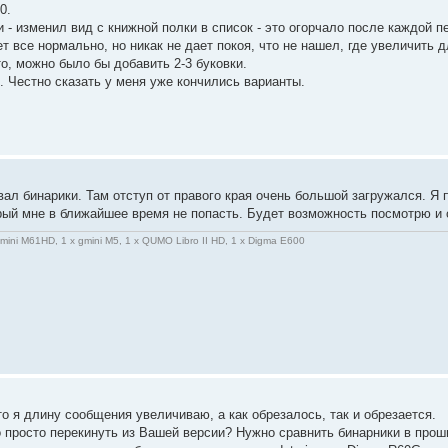
0.
 - изменил вид с книжной полки в список - это огорчало после каждой пе
т все нормально, но никак не дает покоя, что не нашел, где увеличить д
о, можно было бы добавить 2-3 буковки.
 Честно сказать у меня уже кончились варианты.
ал бинарики. Там отступ от правого края очень большой загружался. Я 
орый мне в ближайшее время не попасть. Будет возможность посмотрю и 
gmini M61HD, 1 x gmini M5, 1 x QUMO Libro II HD, 1 x Digma E600
то я длину сообщения увеличиваю, а как обрезалось, так и обрезается.
 просто перекинуть из Вашей версии? Нужно сравнить бинарники в проши