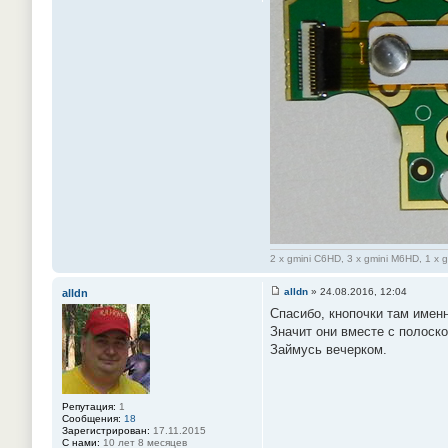
2 x gmini C6HD, 3 x gmini M6HD, 1 x 
alldn
»
24.08.2016, 12:04
alldn
С
Спасибо, кнопочки там именн
о
о
Значит они вместе с полоск
б
Займусь вечерком.
щ
е
н
и
е
Репутация:
1
#
Сообщения:
18
8
Зарегистрирован:
17.11.2015
8
С нами:
10 лет 8 месяцев