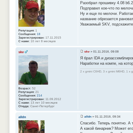
Разобрал прошивку 4.08 b6.2
о
о
Подправил кое-что по мелочи
б
Ну и еще по мелочи. Работае
щ
е
название обрезается рановат
н
Уважаемый SKV, подскажите.
и
е
Репутация:
1
#
Сообщения:
18
9
Зарегистрирован:
17.11.2015
2
С нами:
10 лет 8 месяцев
skv
»
01.11.2016, 09:08
skv
С
Я брал IDA и дизассемблиров
о
о
Наработки на компе, на кот
б
щ
2 x gmini C6HD, 3 x gmini M6HD, 1 x 
е
н
и
е
#
Возраст:
52
9
Репутация:
21
3
Сообщения:
214
Зарегистрирован:
11.09.2012
С нами:
13 лет 10 месяцев
Откуда:
Санкт-Петербург
alldn
»
01.11.2016, 09:34
alldn
С
Спасибо. Теперь понятно. А 
о
о
А какой бинарник? Может его
б