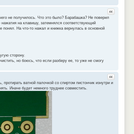
Ответить с ц
ичего не получилось. Что это было? Барабашка? Не поверил
е нажатия на клавишу, затемнялся соответствующий
е понял. На что-то нажал и книжка вернулась в основной
угую сторону.
истить, но боюсь, что если разберу ее, то уже не смогу
Ответить с ц
ь, протирать ватной палочкой со спиртом пистончик изнутри и
нять. Иначе будет немного труднее совместить.