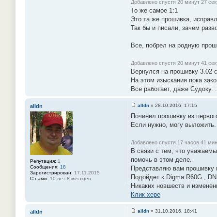
Добавлено спустя 20 минут 27 сек
То же самое 1:1
Это та же прошивка, исправл
Так бы и писали, зачем раз
Все, побрел на родную проши
Добавлено спустя 20 минут 41 сек
Вернулся на прошивку 3.02 с
На этом изыскания пока зак
Все работает, даже Судоку. :
alldn
»
28.10.2016, 17:15
alldn
С
Починил прошивку из первого
о
о
Если нужно, могу выложить.
б
щ
е
Добавлено спустя 17 часов 41 мин
н
В связи с тем, что уважаемы
и
е
помочь в этом деле.
Репутация:
1
#
Сообщения:
18
Представляю вам прошивку из
9
Зарегистрирован:
17.11.2015
1
Подойдет к Digma R60G , DN
С нами:
10 лет 8 месяцев
Никаких новшеств и изменени
Клик хере
alldn
»
31.10.2016, 18:41
alldn
С