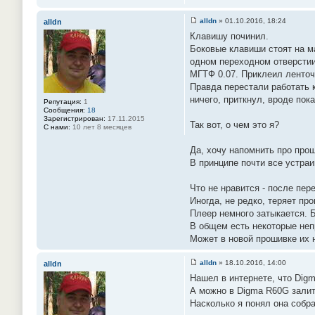
alldn
»
01.10.2016, 18:24
alldn
С
Клавишу починил.
о
о
Боковые клавиши стоят на м
б
одном переходном отверстии
щ
е
МГТФ 0.07. Приклеил ленточк
н
Правда перестали работать 
и
е
ничего, приткнул, вроде пок
Репутация:
1
#
Сообщения:
18
8
Зарегистрирован:
17.11.2015
9
Так вот, о чем это я?
С нами:
10 лет 8 месяцев
Да, хочу напомнить про прош
В принципе почти все устраив
Что не нравится - после пере
Иногда, не редко, теряет пр
Плеер немного затыкается. Б
В общем есть некоторые неп
Может в новой прошивке их 
alldn
»
18.10.2016, 14:00
alldn
С
Нашел в интернете, что Digm
о
о
А можно в Digma R60G зали
б
Насколько я понял она собра
щ
е