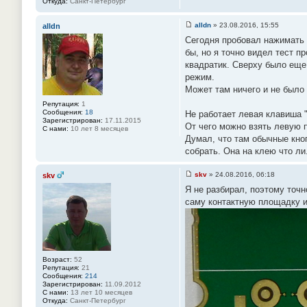
Откуда:
Санкт-Петербург
alldn
»
23.08.2016, 15:55
alldn
С
Сегодня пробовал нажимать 
о
о
бы, но я точно видел тест 
б
квадратик. Сверху было еще 
щ
е
режим.
н
Может там ничего и не было 
и
е
Репутация:
1
#
Сообщения:
18
Не работает левая клавиша "
8
Зарегистрирован:
17.11.2015
6
От чего можно взять левую 
С нами:
10 лет 8 месяцев
Думал, что там обычные кноп
собрать. Она на клею что ли
skv
»
24.08.2016, 06:18
skv
С
Я не разбирал, поэтому точн
о
о
саму контактную площадку и
б
щ
е
н
и
е
#
Возраст:
52
8
Репутация:
21
7
Сообщения:
214
Зарегистрирован:
11.09.2012
С нами:
13 лет 10 месяцев
Откуда:
Санкт-Петербург