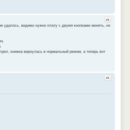
Ответить с ц
не удалось, видимо нужно плату с двумя кнопками менять, но
из.
.
отрел, книжка вернулась в нормальный режим, а теперь вот
Ответить с ц