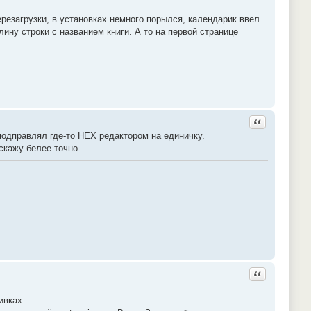
резагрузки, в установках немного порылся, календарик ввел...
лину строки с названием книги. А то на первой странице
Ответить с ц
подправлял где-то HEX редактором на единичку.
скажу белее точно.
Ответить с ц
вках...