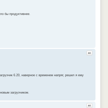
ыло бы продуктивнее.
Ответить с ц
грузчик 6.20, наверное с временем напряг, решил я ему
 новым загрузчиком.
Ответить с ц