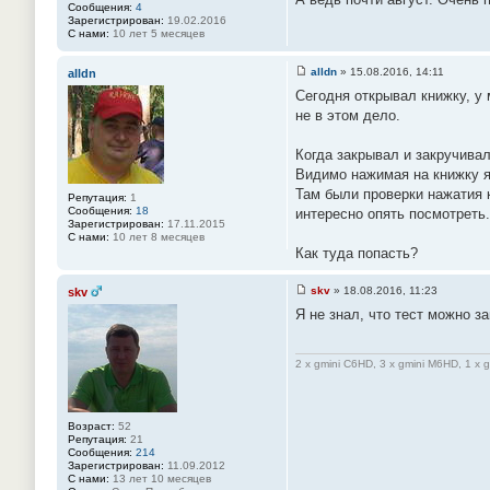
Сообщения:
4
#
о
Зарегистрирован:
19.02.2016
8
б
С нами:
10 лет 5 месяцев
2
щ
е
н
alldn
»
15.08.2016, 14:11
alldn
и
С
е
Сегодня открывал книжку, у 
о
#
о
не в этом дело.
8
б
3
щ
е
Когда закрывал и закручива
н
Видимо нажимая на книжку я
и
е
Там были проверки нажатия 
Репутация:
1
#
Сообщения:
18
интересно опять посмотреть.
8
Зарегистрирован:
17.11.2015
4
С нами:
10 лет 8 месяцев
Как туда попасть?
skv
»
18.08.2016, 11:23
skv
С
Я не знал, что тест можно за
о
о
б
щ
2 x gmini C6HD, 3 x gmini M6HD, 1 x 
е
н
и
е
#
Возраст:
52
8
Репутация:
21
5
Сообщения:
214
Зарегистрирован:
11.09.2012
С нами:
13 лет 10 месяцев