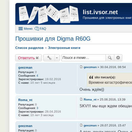
list.ivsor.net
Прошивки для электронных книг 
Меню
FAQ
Прошивки для Digma R60G
Список разделов
Электронные книги
Ответить
geezman
»
30.04.2016, 06:54
geezman
С
Репутация:
0
о
Сообщения:
4
о
skv писал(а):
Зарегистрирован:
19.02.2016
б
Времени катастрофически 
С нами:
10 лет 5 месяцев
щ
е
Очень ждём))
н
и
е
Roma_nt
»
25.06.2016, 13:39
Roma_nt
#
С
Репутация:
0
8
SKV!!! мы еще ждем обещанн
о
Сообщения:
3
1
о
Зарегистрирован:
26.04.2016
б
С нами:
10 лет 3 месяца
щ
е
н
geezman
»
26.07.2016, 15:47
geezman
и
С
Репутация:
0
е
А ведь почти август. Очень
о