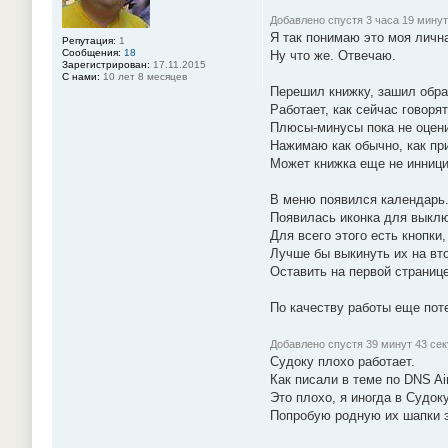
н
и
Добавлено спустя 3 часа 19 минут
е
Я так понимаю это моя лична
Репутация:
1
#
Сообщения:
18
Ну что же. Отвечаю.
9
Зарегистрирован:
17.11.2015
0
С нами:
10 лет 8 месяцев
Перешил книжку, зашил обрат
Работает, как сейчас говор
Плюсы-минусы пока не оцени
Нажимаю как обычно, как пр
Может книжка еще не инници
В меню появился календарь.
Появилась иконка для выключ
Для всего этого есть кнопк
Лучше бы выкинуть их на вто
Оставить на первой странице
По качеству работы еще потес
Добавлено спустя 39 минут 43 се
Судоку плохо работает.
Как писали в теме по DNS Ai
Это плохо, я иногда в Судок
Попробую родную их шапки 