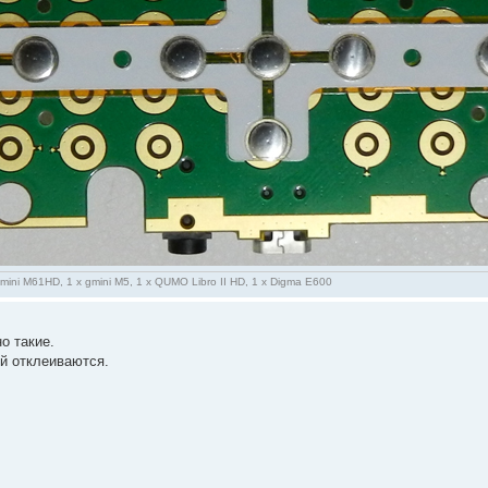
gmini M61HD, 1 x gmini M5, 1 x QUMO Libro II HD, 1 x Digma E600
о такие.
ой отклеиваются.