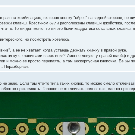
в разных комбинациях, включая кнопку "сброс" на задней стороне, но н
проверки клавиш. Крестиком были расположены клавиши джойстика, посл
что-то. То ли доп меню, то ли это были квадратики остальных клавиш, н
интересного, но посмотреть хотелось.
вниз", а ее не хватает, когда устаешь держать книжку в правой руке.
пластинку с клавишами вверх-вниз? Именно левую, у правой шлейф в др
ки и можно ее просто перепаять, а там бескорпусная кнопочка. Её бы поч
... Неразборная.
о не знаю. Если там что-то типа таких кнопок, то можно смело отклеиват
 обратно приклеивать. Главное не отклеивать полностью, слегка припод