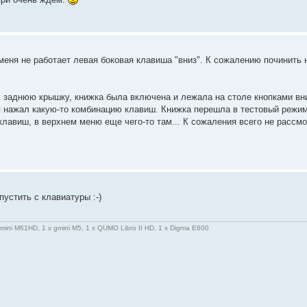
меня не работает левая боковая клавиша "вниз". К сожалению починить 
л заднюю крышку, книжка была включена и лежала на столе кнопками вн
 нажал какую-то комбинацию клавиш. Книжка перешла в тестовый режим
клавиш, в верхнем меню еще чего-то там... К сожаления всего не рассм
пустить с клавиатуры :-)
gmini M61HD, 1 x gmini M5, 1 x QUMO Libro II HD, 1 x Digma E600