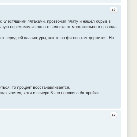
Ответить с ц
с блестящими пятаками, прозвонил плату и нашел обрыв в
чную перемычку из одного волоска от многожильного провода
т передней клавиатуры, как-то он фигово там держится. Но
иться, то процент восстанавливается.
включается, хотя с вечера было половина батарейки...
Ответить с ц