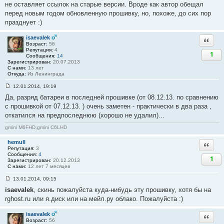
не оставляет ссылок на старые версии. Вроде как автор обещал
щ
е
перед новым годом обновленную прошивку, но, похоже, до сих пор
н
празднует :)
и
е
#
isaevalek
Ответи
4
Возраст:
56
6
Репутация:
4
1
Сообщения:
14
Зарегистрирован:
20.07.2013
С нами:
13 лет
Откуда:
Из Ленинграда
12.01.2014, 19:19
С
Да, разряд батареи в последней прошивке (от 08.12.13. по сравнению
о
о
с прошивкой от 07.12.13. ) очень заметен - практически в два раза ,
б
откатился на предпоследнюю (хорошо не удалил)...
щ
е
н
gmini M6FHD,gmini C6LHD
и
е
hemull
Ответи
#
Репутация:
3
4
Сообщения:
4
7
1
Зарегистрирован:
20.12.2013
С нами:
12 лет 7 месяцев
13.01.2014, 09:15
С
isaevalek
, скинь пожалуйста куда-нибудь эту прошивку, хотя бы на
о
о
rghost.ru или я.диск или на мейл.ру облако. Пожалуйста :)
б
щ
е
isaevalek
Ответи
н
Возраст:
56