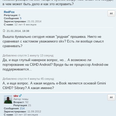
3
в чем может быть дело и как это исправить?
RedFox
Отв
Репутация:
0
Сообщения:
5
Зарегистрирован:
21.01.2014
С нами:
12 лет 6 месяцев
21.01.2014, 18:38
С
Вышла буквально сегодня новая "родная" прошивка. Никто не
о
о
сравнивал с кастомом уважаемого skv? Есть ли вообще смысл
б
сравнивать?
щ
е
н
и
Добавлено спустя 1 минуту 13 секунд:
е
Да, и еще глупый наверное вопрос, но... А возможно ли
#
портирование на C6HD Android? Вроде бы ее процессор Android-ом
5
4
поддерживается...
Добавлено спустя 4 минуты 45 секунд:
А, и еще вопрос. А какая модель e-Book является основой Gmini
C6HD? Sibrary? А какая именно?
skv
Отв
Автор темы
Возраст:
52
Репутация:
21
Сообщения:
214
Зарегистрирован:
11.09.2012
С нами:
13 лет 10 месяцев