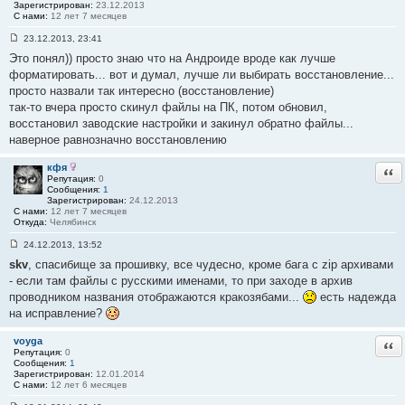
Зарегистрирован:
23.12.2013
4
С нами:
12 лет 7 месяцев
1
23.12.2013, 23:41
С
Это понял)) просто знаю что на Андроиде вроде как лучше
о
о
форматировать... вот и думал, лучше ли выбирать восстановление...
б
просто назвали так интересно (восстановление)
щ
е
так-то вчера просто скинул файлы на ПК, потом обновил,
н
восстановил заводские настройки и закинул обратно файлы...
и
е
наверное равнозначно восстановлению
#
4
2
кфя
Отв
Репутация:
0
Сообщения:
1
Зарегистрирован:
24.12.2013
С нами:
12 лет 7 месяцев
Откуда:
Челябинск
24.12.2013, 13:52
С
skv
, спасибище за прошивку, все чудесно, кроме бага с zip архивами
о
о
- если там файлы с русскими именами, то при заходе в архив
б
проводником названия отображаются кракозябами...
есть надежда
щ
е
на исправление?
н
и
е
voyga
Отв
#
Репутация:
0
4
Сообщения:
1
3
Зарегистрирован:
12.01.2014
С нами:
12 лет 6 месяцев