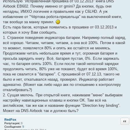
Использую "Исправленная прошивка от 03.12.2013" книга DNS
б
Airbook EB602. Почему именно от gmini? Да кнопки, будь они
щ
е
неладны, ИМХО логичнее и правильнее как у C6LHD. А уж
н
избавление от "Чёртова робота-пришельца" на выключенной книге,
и
е
так вообще за манну принял.
#
Есть пара багов, которые появились в прошивке от 03.12.2013 и
5
7
которых я хочу Вам сообщить.
1. Странное поведение индикатора батареи. Например полный заряд,
всё хорошо. Читаем, читаем, читаем, а она всё 100%. Потом в какой
то момент, появляется 80% и опять же остаётся не меняясь.
Продолжаем читать небольшое время и тут, огромная батарея и
просьба зарядить книгу. Всё, батарея пустая, 0%. Если заряжать
час, то батарея опять 100%. Если после такой неполной зарядки
продолжить читать, 80% уже не покажет, будет всё время 100%,
пока не свалится в "батарею". С прошивкой от 07.12.13, такого не
было и нет, откатывался назад, проверял. Индикатор работает
адекватно. (Может как либо надо акк по отношению к контроллеру
откалибровать?)
2. Сущая мелочь. При открытой книге, нажимаем "меню" выбираем
настройку навигационных клавиш и кнопки ОК. Там всё на
английском, так же как и название функции "Direction key binding".
Может на DNS Airbook так и должно быть?
RedFox
Отв
Репутация:
0
Сообщения:
5