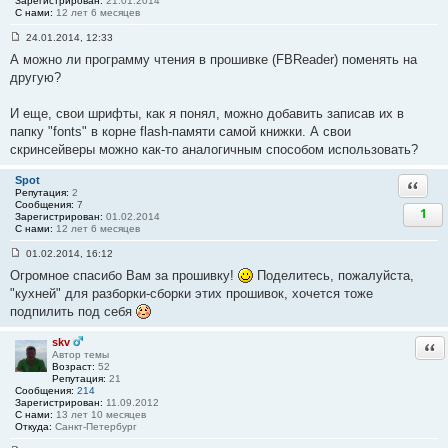
Зарегистрирован:
21.01.2014
С нами:
12 лет 6 месяцев
24.01.2014, 12:33
С
А можно ли программу чтения в прошивке (FBReader) поменять на
о
о
другую?
б
щ
е
И еще, свои шрифты, как я понял, можно добавить записав их в
н
папку "fonts" в корне flash-памяти самой книжки. А свои
и
е
скринсейверы можно как-то аналогичным способом использовать?
#
5
8
Spot
Ответи
Репутация:
2
Сообщения:
7
1
Зарегистрирован:
01.02.2014
С нами:
12 лет 6 месяцев
01.02.2014, 16:12
С
Огромное спасибо Вам за прошивку!
Поделитесь, пожалуйста,
о
о
"кухней" для разборки-сборки этих прошивок, хочется тоже
б
подпилить под себя
щ
е
н
skv
Отв
и
Автор темы
е
Возраст:
52
#
Репутация:
21
5
Сообщения:
214
9
Зарегистрирован:
11.09.2012
С нами:
13 лет 10 месяцев
Откуда:
Санкт-Петербург