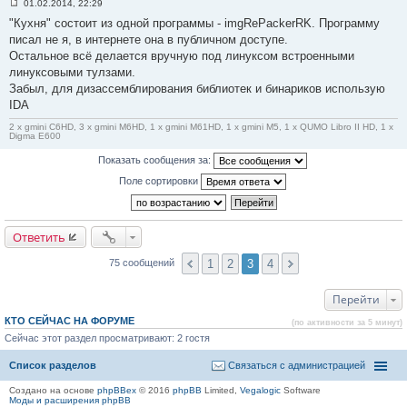
01.02.2014, 22:29
С
"Кухня" состоит из одной программы - imgRePackerRK. Программу
о
о
писал не я, в интернете она в публичном доступе.
б
Остальное всё делается вручную под линуксом встроенными
щ
е
линуксовыми тулзами.
н
Забыл, для дизассемблирования библиотек и бинариков использую
и
е
IDA
#
6
2 x gmini C6HD, 3 x gmini M6HD, 1 x gmini M61HD, 1 x gmini M5, 1 x QUMO Libro II HD, 1 x
0
Digma E600
Показать сообщения за:
Поле сортировки
Ответить
1
2
3
4
75 сообщений
Перейти
КТО СЕЙЧАС НА ФОРУМЕ
(по активности за 5 минут)
Сейчас этот раздел просматривают: 2 гостя
Список разделов
Связаться с администрацией
Создано на основе
phpBBex
© 2016
phpBB
Limited,
Vegalogic
Software
Моды и расширения phpBB