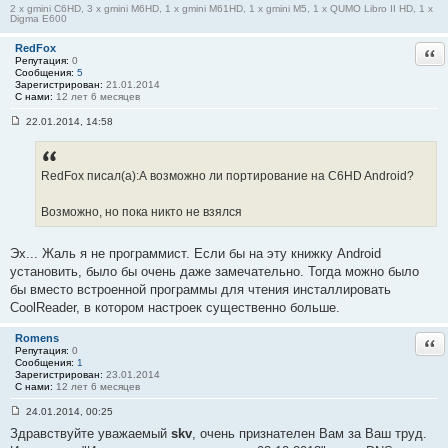
2 x gmini C6HD, 3 x gmini M6HD, 1 x gmini M61HD, 1 x gmini M5, 1 x QUMO Libro II HD, 1 x
Digma E600
RedFox
Отв
Репутация:
0
Сообщения:
5
Зарегистрирован:
21.01.2014
С нами:
12 лет 6 месяцев
22.01.2014, 14:58
С
о
о
б
RedFox писал(а):А возможно ли портирование на C6HD Android?
щ
е
н
Возможно, но пока никто не взялся
и
е
#
5
Эх... Жаль я не программист. Если бы на эту книжку Android
6
установить, было бы очень даже замечательно. Тогда можно было
бы вместо встроенной программы для чтения инсталлировать
CoolReader, в котором настроек существенно больше.
Romens
Отв
Репутация:
0
Сообщения:
1
Зарегистрирован:
23.01.2014
С нами:
12 лет 6 месяцев
24.01.2014, 00:25
С
Здравствуйте уважаемый
skv
, очень признателен Вам за Ваш труд.
о
о