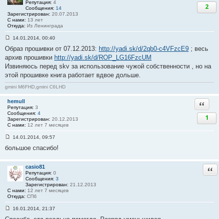
и
Репутация:
4
2
е
Сообщения:
14
#
Зарегистрирован:
20.07.2013
4
С нами:
13 лет
8
Откуда:
Из Ленинграда
14.01.2014, 00:40
С
Образ прошивки от 07.12.2013:
http://yadi.sk/d/2qb0-c4VFzcE9
; весь
о
о
архив прошивки
http://yadi.sk/d/ROP_LG16FzcUM
б
Извиняюсь перед skv за использование чужой собственности , но на
щ
е
этой прошивке книга работает вдвое дольше.
н
и
gmini M6FHD,gmini C6LHD
е
#
hemull
4
Ответи
9
Репутация:
3
Сообщения:
4
1
Зарегистрирован:
20.12.2013
С нами:
12 лет 7 месяцев
14.01.2014, 09:57
С
большое спасибо!
о
о
б
щ
casio81
Отв
е
Репутация:
0
н
Сообщения:
3
и
Зарегистрирован:
21.12.2013
е
С нами:
12 лет 7 месяцев
#
Откуда:
СПб
5
0
16.01.2014, 21:37
С
о