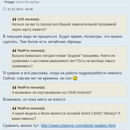
Откуда:
Санкт-Петербург
21.01.2014, 19:48
С
о
о
tv31 писал(а):
б
Нельзя ли как то прошиться Вашей замечательной прошивкой
щ
е
через карту памяти?
н
В текущем виде не прошиться. Будет время, посмотрю, что можно
и
е
сделать. Тем более есть китайские образцы
#
5
5
RedFox писал(а):
Вышла буквально сегодня новая "родная" прошивка. Никто не
сравнивал с кастомом уважаемого skv? Есть ли вообще смысл
сравнивать?
Я сравню и всё расскажу, когда на работе подразгребётся немного.
Сейчас совсем нет ни времени, ни сил
RedFox писал(а):
А возможно ли портирование на C6HD Android?
Возможно, но пока никто не взялся
RedFox писал(а):
А какая модель e-Book является основой Gmini C6HD? Sibrary? А
какая именно?
Сравнить можно тут:
http://www.szboeye.com/ebook-readers.html