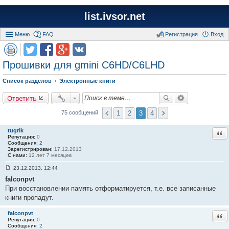
list.ivsor.net
Меню
FAQ
Регистрация
Вход
Прошивки для gmini С6HD/C6LHD
Список разделов
Электронные книги
Ответить
1
2
3
4
75 сообщений
tugrik
Отв
Репутация:
0
Сообщения:
2
Зарегистрирован:
17.12.2013
С нами:
12 лет 7 месяцев
23.12.2013, 12:44
С
falconpvt
о
о
При восстановлении память отформатируется, т.е. все записанные
б
книги пропадут.
щ
е
н
falconpvt
Отв
и
Репутация:
0
е
Сообщения:
2
#