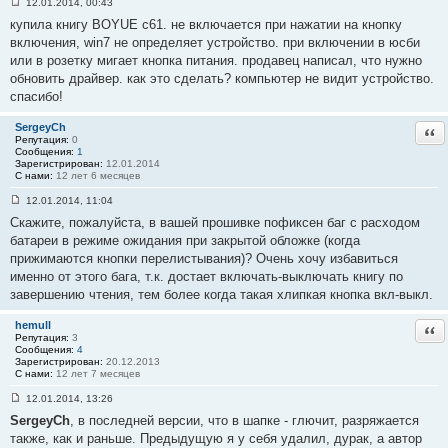
12.01.2014, 00:43
С
купила книгу BOYUE c61. не включается при нажатии на кнопку
о
о
включения, win7 не определяет устройство. при включении в юсби
б
или в розетку мигает кнопка питания. продавец написал, что нужно
щ
е
обновить драйвер. как это сделать? компьютер не видит устройство.
н
спасибо!
и
е
#
SergeyCh
Отв
4
Репутация:
0
4
Сообщения:
1
Зарегистрирован:
12.01.2014
С нами:
12 лет 6 месяцев
12.01.2014, 11:04
С
Скажите, пожалуйста, в вашей прошивке пофиксен баг с расходом
о
о
батареи в режиме ожидания при закрытой обложке (когда
б
прижимаются кнопки перелистывания)? Очень хочу избавиться
щ
е
именно от этого бага, т.к. достает включать-выключать книгу по
н
завершению чтения, тем более когда такая хлипкая кнопка вкл-выкл.
и
е
#
hemull
Отв
4
Репутация:
3
5
Сообщения:
4
Зарегистрирован:
20.12.2013
С нами:
12 лет 7 месяцев
12.01.2014, 13:26
С
SergeyCh
, в последней версии, что в шапке - глючит, разряжается
о
о
также, как и раньше. Предыдущую я у себя удалил, дурак, а автор
б