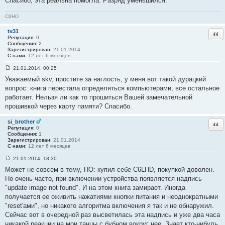
Спасибо, эта реальна помогла. Разряд уменьшился.
о
б
C6HD
щ
е
н
tv31
Отв
и
Репутация:
0
е
Сообщения:
2
#
Зарегистрирован:
21.01.2014
5
С нами:
12 лет 6 месяцев
1
21.01.2014, 00:25
С
Уважаемый skv, простите за наглость, у меня вот такой дурацкий
о
о
вопрос: книга перестала определяться компьютерами, все остальное
б
работает. Нельзя ли как то прошиться Вашей замечательной
щ
е
прошивкой через карту памяти? Спасибо.
н
и
е
si_brother
Отв
#
Репутация:
0
5
Сообщения:
1
2
Зарегистрирован:
21.01.2014
С нами:
12 лет 6 месяцев
21.01.2014, 18:30
С
Может не совсем в тему, НО: купил себе C6LHD, покупкой доволен.
о
о
Но очень часто, при включении устройства появляется надпись
б
"update image not found". И на этом книга замирает. Иногда
щ
е
получается ее оживить нажатиями кнопки питания и неоднократными
н
"reset'ами", но никакого алгоритма включения я так и не обнаружил.
и
е
Сейчас вот в очередной раз высветилась эта надпись и уже два часа
#
никакой реакции на мои танцы с бубном вокруг нее. Знает кто-нибудь,
5