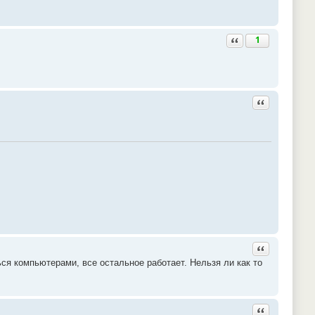
Ответить с цитатой
1
Ответить с ц
Ответить с ц
ься компьютерами, все остальное работает. Нельзя ли как то
Ответить с ц