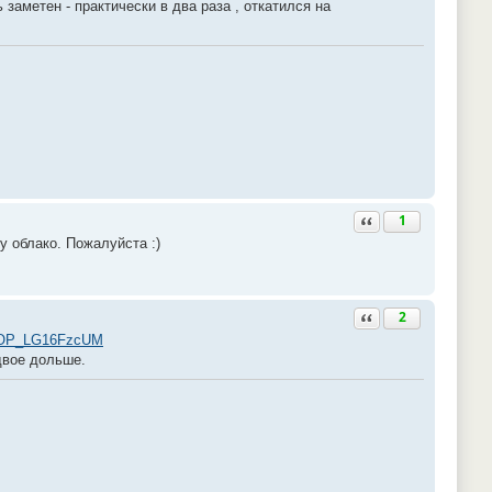
 заметен - практически в два раза , откатился на
Ответить с цитатой
1
ру облако. Пожалуйста :)
Ответить с цитатой
2
d/ROP_LG16FzcUM
двое дольше.