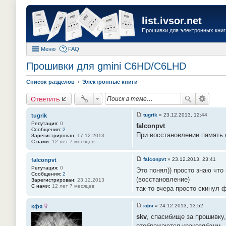
list.ivsor.net
Прошивки для электронных книг 
Меню
FAQ
Прошивки для gmini С6HD/C6LHD
Список разделов
Электронные книги
Ответить
tugrik
»
23.12.2013, 12:44
tugrik
С
Репутация:
0
falconpvt
о
Сообщения:
2
о
При восстановлении память о
Зарегистрирован:
17.12.2013
б
С нами:
12 лет 7 месяцев
щ
е
н
falconpvt
»
23.12.2013, 23:41
falconpvt
и
С
Репутация:
0
е
Это понял)) просто знаю что
о
Сообщения:
2
#
о
(восстановление)
Зарегистрирован:
23.12.2013
4
б
С нами:
12 лет 7 месяцев
1
так-то вчера просто скинул 
щ
е
н
кфя
»
24.12.2013, 13:52
кфя
и
С
е
skv
, спасибище за прошивку,
о
#
о
4
отображаются кракозябами..