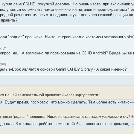
 купил себе C6LHD, покупкой доволен. Но очень часто, при включении ус
 получается ее оживить нажатиями кнопки питания и неоднократными "rese
редной раз высветилась эта надпись и уже два часа никакой реакции на 
справить?
вая "родная" прошивка. Никто не сравнивал с кастомом уважаемого sk
унд:
опрос, но... А возможно ли портирование на C6HD Android? Вроде бы ее 
унд:
дель e-Book является основой Gmini C6HD? Sibrary? А какая именно?
ься Вашей замечательной прошивкой через карту памяти?
я. Будет время, посмотрю, что можно сделать. Тем более есть китайски
 новая "родная" прошивка. Никто не сравнивал с кастомом уважаемого skv? 
гда на работе подразгребётся немного. Сейчас совсем нет ни времени, н