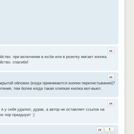
Ответить с ц
йство. при включении в юсби или в розетку мигает кнопка
йство. спасибо!
Ответить с ц
акрытой обложке (когда прижимаются кнопки перелистывания)?
тения, тем более когда такая хлипкая кнопка вкл-выкл.
Ответить с ц
 я у себя удалил, дурак, а автор не оставляет ссылок на
х пор празднует :)
Ответить с цитатой
1