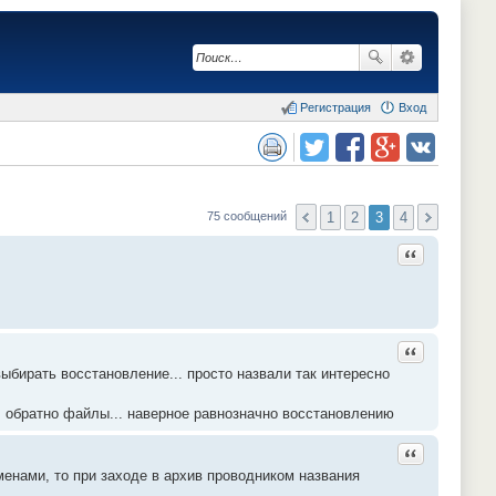
Регистрация
Вход
сия для печати
Поделиться в twitter.com
Поделиться в facebook.com
Поделиться в Google Plus
Поделиться в vk.com
1
2
3
4
75 сообщений
Ответить с ц
Ответить с ц
ыбирать восстановление... просто назвали так интересно
ул обратно файлы... наверное равнозначно восстановлению
Ответить с ц
менами, то при заходе в архив проводником названия