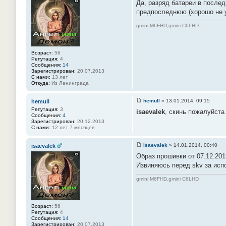
е
Да, разряд батареи в последн
о
#
о
предпоследнюю (хорошо не у
4
б
6
щ
gmini M6FHD,gmini C6LHD
е
н
и
е
#
Возраст:
56
4
Репутация:
4
7
Сообщения:
14
Зарегистрирован:
20.07.2013
С нами:
13 лет
Откуда:
Из Ленинграда
hemull
»
13.01.2014, 09:15
hemull
С
Репутация:
3
isaevalek
, скинь пожалуйста 
о
Сообщения:
4
о
Зарегистрирован:
20.12.2013
б
С нами:
12 лет 7 месяцев
щ
е
н
isaevalek
»
14.01.2014, 00:40
isaevalek
и
С
е
Образ прошивки от 07.12.20
о
#
о
Извиняюсь перед skv за испо
4
б
8
щ
gmini M6FHD,gmini C6LHD
е
н
и
е
#
Возраст:
56
4
Репутация:
4
9
Сообщения:
14
Зарегистрирован:
20.07.2013