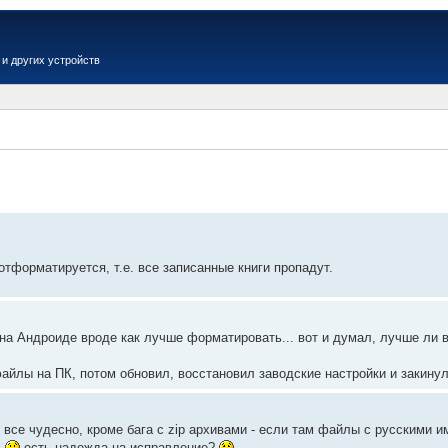
и других устройств
Вер
тформатируется, т.е. все записанные книги пропадут.
 на Андроиде вроде как лучше форматировать... вот и думал, лучше ли в
файлы на ПК, потом обновил, восстановил заводские настройки и закин
 все чудесно, кроме бага с zip архивами - если там файлы с русскими и
.
есть надежда на исправление?