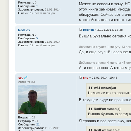
С
Репутация:
0
е
Может не совсем в тему, НО:
о
Сообщения:
1
#
о
этом книга замирает. Иногда
Зарегистрирован:
21.01.2014
5
б
С нами:
12 лет 6 месяцев
2
обнаружил. Сейчас вот в оче
щ
е
может быть дело и как это и
н
и
е
RedFox
»
21.01.2014, 18:38
RedFox
#
С
Репутация:
0
5
Вышла буквально сегодня но
о
Сообщения:
5
3
о
Зарегистрирован:
21.01.2014
б
С нами:
12 лет 6 месяцев
щ
Добавлено спустя 1 минуту 13 сек
е
Да, и еще глупый наверное в
н
и
е
Добавлено спустя 4 минуты 45 сек
#
А, и еще вопрос. А какая мо
5
4
skv
»
21.01.2014, 19:48
skv
С
Автор темы
о
о
tv31 писал(а):
б
Нельзя ли как то прошит
щ
е
В текущем виде не прошитьс
н
и
е
RedFox писал(а):
#
Вышла буквально сегодня
5
Возраст:
52
5
Я сравню и всё расскажу, ко
Репутация:
21
Сообщения:
214
Зарегистрирован:
11.09.2012
RedFox писал(а):