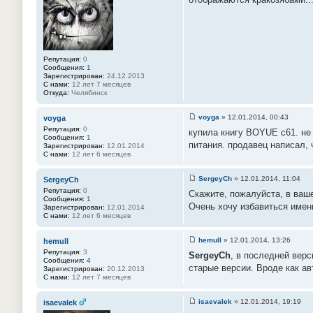
б
2
щ
е
н
и
е
#
Репутация:
0
4
Сообщения:
1
3
Зарегистрирован:
24.12.2013
С нами:
12 лет 7 месяцев
Откуда:
Челябинск
voyga
»
12.01.2014, 00:43
voyga
С
Репутация:
0
купила книгу BOYUE c61. не 
о
Сообщения:
1
о
питания. продавец написал, 
Зарегистрирован:
12.01.2014
б
С нами:
12 лет 6 месяцев
щ
е
н
SergeyCh
»
12.01.2014, 11:04
SergeyCh
и
С
Репутация:
0
е
Скажите, пожалуйста, в ваш
о
Сообщения:
1
#
о
Очень хочу избавиться именн
Зарегистрирован:
12.01.2014
4
б
С нами:
12 лет 6 месяцев
4
щ
е
н
hemull
»
12.01.2014, 13:26
hemull
и
С
Репутация:
3
е
SergeyCh
, в последней верс
о
Сообщения:
4
#
о
старые версии. Вроде как ав
Зарегистрирован:
20.12.2013
4
б
С нами:
12 лет 7 месяцев
5
щ
е
н
isaevalek
»
12.01.2014, 19:19
isaevalek
и
С