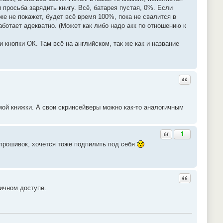
 просьба зарядить книгу. Всё, батарея пустая, 0%. Если
же не покажет, будет всё время 100%, пока не свалится в
работает адекватно. (Может как либо надо акк по отношению к
кнопки ОК. Там всё на английском, так же как и название
Ответить с ц
самой книжки. А свои скринсейверы можно как-то аналогичным
Ответить с цитатой
1
 прошивок, хочется тоже подпилить под себя
Ответить с ц
личном доступе.