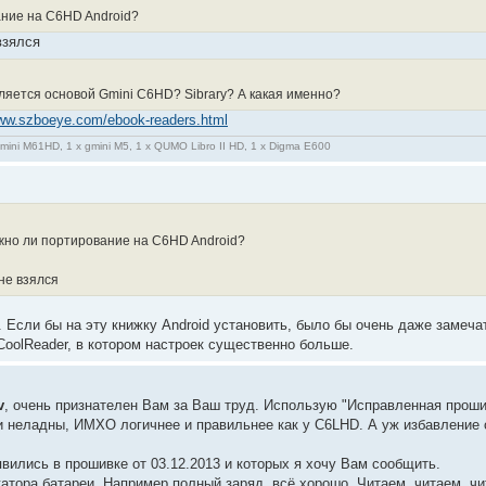
ание на C6HD Android?
взялся
вляется основой Gmini C6HD? Sibrary? А какая именно?
www.szboeye.com/ebook-readers.html
gmini M61HD, 1 x gmini M5, 1 x QUMO Libro II HD, 1 x Digma E600
жно ли портирование на C6HD Android?
не взялся
. Если бы на эту книжку Android установить, было бы очень даже замеч
CoolReader, в котором настроек существенно больше.
v
, очень признателен Вам за Ваш труд. Использую "Исправленная прошив
ни неладны, ИМХО логичнее и правильнее как у C6LHD. А уж избавление 
явились в прошивке от 03.12.2013 и которых я хочу Вам сообщить.
атора батареи. Например полный заряд, всё хорошо. Читаем, читаем, чи