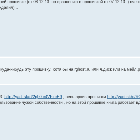
ей прошивке (от 08.12.13. по сравнению с прошивкой от 07.12.13. ) очень
далил)...
куда-нибудь эту прошивку, хотя бы на rghost.ru или я.диск или на мейл.
13:
http://yadi.sk/d/2qb0-c4VFzcE9
; весь архив прошивки
http://yadi.sk/
льзование чужой собственности , но на этой прошивке книга работает в