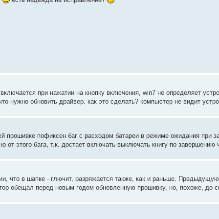
включается при нажатии на кнопку включения, win7 не определяет устро
что нужно обновить драйвер. как это сделать? компьютер не видит устро
ей прошивке пофиксен баг с расходом батареи в режиме ожидания при з
о от этого бага, т.к. достает включать-выключать книгу по завершению ч
ии, что в шапке - глючит, разряжается также, как и раньше. Предыдущую
тор обещал перед новым годом обновленную прошивку, но, похоже, до си