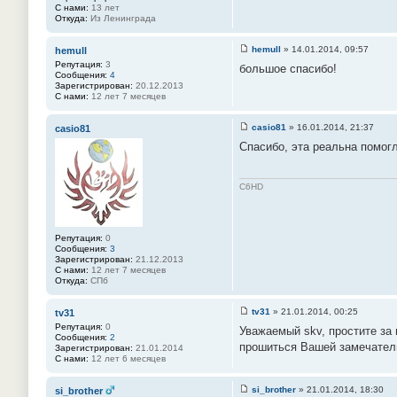
С нами:
13 лет
Откуда:
Из Ленинграда
hemull
»
14.01.2014, 09:57
hemull
С
Репутация:
3
большое спасибо!
о
Сообщения:
4
о
Зарегистрирован:
20.12.2013
б
С нами:
12 лет 7 месяцев
щ
е
н
casio81
»
16.01.2014, 21:37
casio81
и
С
е
Спасибо, эта реальна помог
о
#
о
5
б
0
щ
C6HD
е
н
и
е
#
Репутация:
0
5
Сообщения:
3
1
Зарегистрирован:
21.12.2013
С нами:
12 лет 7 месяцев
Откуда:
СПб
tv31
»
21.01.2014, 00:25
tv31
С
Репутация:
0
Уважаемый skv, простите за 
о
Сообщения:
2
о
прошиться Вашей замечатель
Зарегистрирован:
21.01.2014
б
С нами:
12 лет 6 месяцев
щ
е
н
si_brother
»
21.01.2014, 18:30
si_brother
и