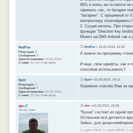
е
80% и опять же остаётся не 
#
заряжать час, то батарея оп
5
7
"батарею". С прошивкой от 0
контроллеру откалибровать?
2. Сущая мелочь. При открыт
функции "Direction key bindin
Может на DNS Airbook так и
RedFox
»
24.01.2014, 12:33
RedFox
С
Репутация:
0
А можно ли программу чтени
о
Сообщения:
5
о
Зарегистрирован:
21.01.2014
б
С нами:
12 лет 6 месяцев
И еще, свои шрифты, как я п
щ
е
способом использовать?
н
и
е
Spot
»
01.02.2014, 16:12
Spot
#
С
Репутация:
2
5
Огромное спасибо Вам за п
о
Сообщения:
7
8
о
Зарегистрирован:
01.02.2014
б
С нами:
12 лет 6 месяцев
щ
е
н
skv
»
01.02.2014, 22:29
skv
и
С
Автор темы
е
"Кухня" состоит из одной пр
о
#
о
Остальное всё делается вр
5
б
9
Забыл, для дизассемблирова
щ
е
н
2 x gmini C6HD, 3 x gmini M6HD, 1 x 