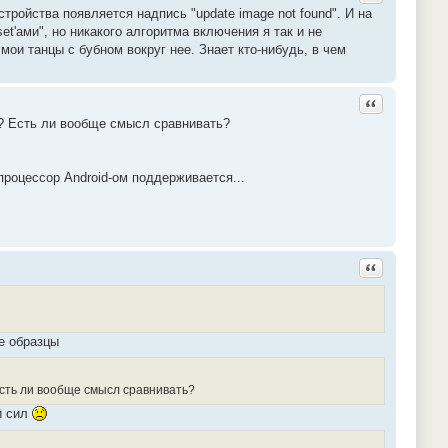
тройства появляется надпись "update image not found". И на
t'ами", но никакого алгоритма включения я так и не
мои танцы с бубном вокруг нее. Знает кто-нибудь, в чем
Ответить с ц
v? Есть ли вообще смысл сравнивать?
процессор Android-ом поддерживается...
Ответить с ц
е образцы
Есть ли вообще смысл сравнивать?
и сил