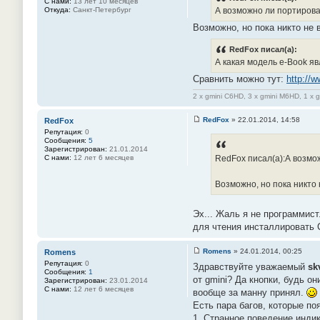
С нами:
13 лет 10 месяцев
А возможно ли портиров
Откуда:
Санкт-Петербург
Возможно, но пока никто не 
RedFox писал(а):
А какая модель e-Book я
Сравнить можно тут:
http://
2 x gmini C6HD, 3 x gmini M6HD, 1 x 
RedFox
»
22.01.2014, 14:58
RedFox
С
Репутация:
0
о
Сообщения:
5
о
Зарегистрирован:
21.01.2014
б
С нами:
12 лет 6 месяцев
RedFox писал(а):А возмо
щ
е
н
Возможно, но пока никто 
и
е
#
5
Эх... Жаль я не программист
6
для чтения инсталлировать 
Romens
»
24.01.2014, 00:25
Romens
С
Репутация:
0
Здравствуйте уважаемый
sk
о
Сообщения:
1
о
от gmini? Да кнопки, будь о
Зарегистрирован:
23.01.2014
б
С нами:
12 лет 6 месяцев
вообще за манну принял.
щ
е
Есть пара багов, которые по
н
1. Странное поведение индик
и