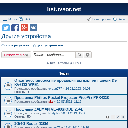
list.ivsor.net
Меню
FAQ
Регистрация
Вход
Другие устройства
Список разделов
Другие устройства
Новая тема
6 тем • Страница 1 из 1
Темы
Откат/восстановление прошивки вызывной панели DS-
KV6113-WPE1
Последнее сообщение
evzag777
«
14.01.2023, 20:05
Ответы:
3
Прошивка Philips Pocket Projector PicoPix PPX4350
Последнее сообщение
skv
«
28.07.2021, 11:12
Прошивка ZALMAN VE-400/IODD 2541
Последнее сообщение
Radjah
«
20.01.2019, 15:35
Ответы:
50
1
2
3
3G/4G Router 150M
Последнее сообщение
vugart72
«
17.01.2018, 19:26