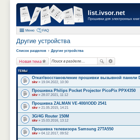
list.ivsor.net
Прошивки для электронных книг 
Меню
FAQ
Другие устройства
Список разделов
Другие устройства
Новая тема
ТЕМЫ
Откат/восстановление прошивки вызывной панели 
skv
» 19.04.2022, 10:30
Прошивка Philips Pocket Projector PicoPix PPX4350
skv
» 28.07.2021, 11:12
Прошивка ZALMAN VE-400/IODD 2541
skv
» 21.05.2015, 14:21
3G/4G Router 150M
skv
» 15.03.2016, 13:12
Прошивка телевизора Samsung 27TA550
skv
» 04.12.2017, 09:52