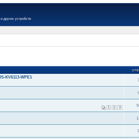
и других устройств
ОТВ
DS-KV6113-WPE1
5
1
2
3
1