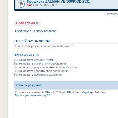
Прошивка ZALMAN VE-300/IODD 2531
skv
» 28.05.2015, 00:01
Показать
Новая тема
Вернуться к списку разделов
КТО СЕЙЧАС НА ФОРУМЕ
Сейчас этот раздел просматривают: 2 гостя
ПРАВА ДОСТУПА
Вы
не можете
начинать темы
Вы
не можете
отвечать на сообщения
Вы
не можете
редактировать свои сообщения
Вы
не можете
удалять свои сообщения
Вы
не можете
добавлять вложения
Список разделов
Создано на основе
phpBBex
© 2016
phpBB
Limited,
Vegalogic
Software
Моды и расширения phpBB