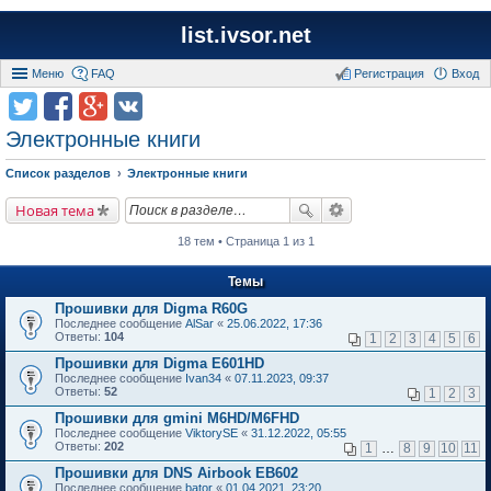
list.ivsor.net
Меню
FAQ
Регистрация
Вход
Электронные книги
Список разделов
Электронные книги
Новая тема
18 тем • Страница 1 из 1
Темы
Прошивки для Digma R60G
Последнее сообщение
AlSar
«
25.06.2022, 17:36
Ответы:
104
1
2
3
4
5
6
Прошивки для Digma E601HD
Последнее сообщение
Ivan34
«
07.11.2023, 09:37
Ответы:
52
1
2
3
Прошивки для gmini M6HD/M6FHD
Последнее сообщение
ViktorySE
«
31.12.2022, 05:55
Ответы:
202
1
…
8
9
10
11
Прошивки для DNS Airbook EB602
Последнее сообщение
bator
«
01.04.2021, 23:20