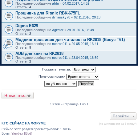
Последнее сообщение
alldn
«
04.02.2017, 14:52
Ответы:
4
Прошивка для Ritmix RBK-675FL
Последнее сообщение
dimansky78
«
02.11.2016, 20:13
Digma E629
Последнее сообщение
Agitator
«
29.01.2016, 08:49
Ответы:
2
Моддинг прошивок для читалок на RK2818 (Boeye T61)
Последнее сообщение
necros911
«
29.05.2015, 13:41
Ответы:
9
ADB для книг на RK2818
Последнее сообщение
necros911
«
23.04.2015, 16:59
Ответы:
2
Показать темы за:
Поле сортировки
Новая тема
18 тем • Страница 1 из 1
Перейти
КТО СЕЙЧАС НА ФОРУМЕ
(по активности за 5 минут)
Сейчас этот раздел просматривают: 1 гость
Боты:
Yandex [Bot]