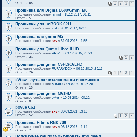
Ответы:
68
1
2
3
4
Прошивка для Digma E600/Gmini M6
Последнее сообщение
fanriot
«
15.12.2017, 01:11
Ответы:
5
Прошивки для ImBOOK 0211
Последнее сообщение
lost
«
28.01.2017, 02:35
Прошивка для gmini M5
Последнее сообщение
skv
«
31.05.2016, 11:55
Прошивки для Qumo Libro II HD
Последнее сообщение
RR-Zz
«
09.12.2015, 23:29
Ответы:
35
1
2
Прошивки для gmini С6HD/C6LHD
Последнее сообщение
RUPARADOX
«
06.10.2015, 23:11
Ответы:
74
1
2
3
4
eView - лучшая читалка манги и комиксов
Последнее сообщение
S-trace
«
04.02.2015, 23:36
Ответы:
13
Прошивки для gmini M61HD
Последнее сообщение
eMur
«
19.05.2014, 00:22
Ответы:
9
boyue C61
Последнее сообщение
skv
«
30.03.2021, 13:10
Ответы:
52
1
2
3
Прошивка Ritmix RBK-700
Последнее сообщение
skv
«
06.12.2017, 11:14
Ответы:
7
Подскажите как подмонтировать img файл.