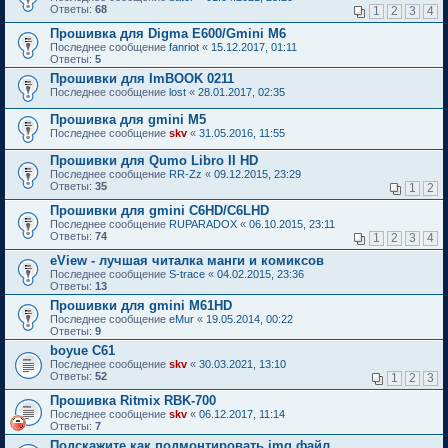
Ответы:
68
1
2
3
4
Прошивка для Digma E600/Gmini M6
Последнее сообщение
fanriot
«
15.12.2017, 01:11
Ответы:
5
Прошивки для ImBOOK 0211
Последнее сообщение
lost
«
28.01.2017, 02:35
Прошивка для gmini M5
Последнее сообщение
skv
«
31.05.2016, 11:55
Прошивки для Qumo Libro II HD
Последнее сообщение
RR-Zz
«
09.12.2015, 23:29
Ответы:
35
1
2
Прошивки для gmini С6HD/C6LHD
Последнее сообщение
RUPARADOX
«
06.10.2015, 23:11
Ответы:
74
1
2
3
4
eView - лучшая читалка манги и комиксов
Последнее сообщение
S-trace
«
04.02.2015, 23:36
Ответы:
13
Прошивки для gmini M61HD
Последнее сообщение
eMur
«
19.05.2014, 00:22
Ответы:
9
boyue C61
Последнее сообщение
skv
«
30.03.2021, 13:10
Ответы:
52
1
2
3
Прошивка Ritmix RBK-700
Последнее сообщение
skv
«
06.12.2017, 11:14
Ответы:
7
Подскажите как подмонтировать img файл.