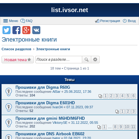
list.ivsor.net
Меню
FAQ
Регистрация
Вход
Электронные книги
Список разделов
Электронные книги
Новая тема
18 тем • Страница 1 из 1
Темы
Прошивки для Digma R60G
Последнее сообщение
AlSar
«
25.06.2022, 17:36
Ответы:
104
1
2
3
4
5
6
Прошивки для Digma E601HD
Последнее сообщение
Ivan34
«
07.11.2023, 09:37
Ответы:
52
1
2
3
Прошивки для gmini M6HD/M6FHD
Последнее сообщение
ViktorySE
«
31.12.2022, 05:55
Ответы:
202
1
…
8
9
10
11
Прошивки для DNS Airbook EB602
Последнее сообщение
bator
«
01.04.2021, 23:20