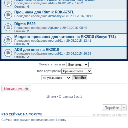
Последнее сообщение
alldn
«
04.02.2017, 14:52
Ответы:
4
Прошивка для Ritmix RBK-675FL
Последнее сообщение
dimansky78
«
02.11.2016, 20:13
Digma E629
Последнее сообщение
Agitator
«
29.01.2016, 08:49
Ответы:
2
Моддинг прошивок для читалок на RK2818 (Boeye T61)
Последнее сообщение
necros911
«
29.05.2015, 13:41
Ответы:
9
ADB для книг на RK2818
Последнее сообщение
necros911
«
23.04.2015, 16:59
Ответы:
2
Показать темы за:
Поле сортировки
Новая тема
18 тем • Страница 1 из 1
Перейти
КТО СЕЙЧАС НА ФОРУМЕ
(по активности за 5 минут)
Сейчас этот раздел просматривают: 1 гость