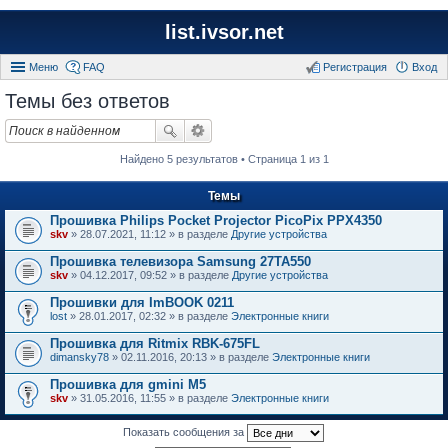
list.ivsor.net
Меню
FAQ
Регистрация
Вход
Темы без ответов
Найдено 5 результатов • Страница 1 из 1
Темы
Прошивка Philips Pocket Projector PicoPix PPX4350
skv
» 28.07.2021, 11:12 » в разделе
Другие устройства
Прошивка телевизора Samsung 27TA550
skv
» 04.12.2017, 09:52 » в разделе
Другие устройства
Прошивки для ImBOOK 0211
lost
» 28.01.2017, 02:32 » в разделе
Электронные книги
Прошивка для Ritmix RBK-675FL
dimansky78
» 02.11.2016, 20:13 » в разделе
Электронные книги
Прошивка для gmini M5
skv
» 31.05.2016, 11:55 » в разделе
Электронные книги
Показать сообщения за