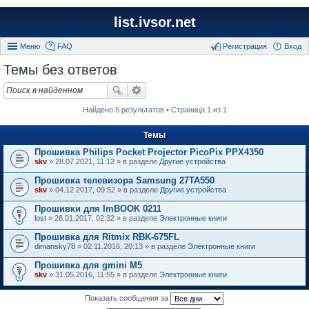
list.ivsor.net
Меню
FAQ
Регистрация
Вход
Темы без ответов
Найдено 5 результатов • Страница 1 из 1
Темы
Прошивка Philips Pocket Projector PicoPix PPX4350
skv
» 28.07.2021, 11:12 » в разделе
Другие устройства
Прошивка телевизора Samsung 27TA550
skv
» 04.12.2017, 09:52 » в разделе
Другие устройства
Прошивки для ImBOOK 0211
lost
» 28.01.2017, 02:32 » в разделе
Электронные книги
Прошивка для Ritmix RBK-675FL
dimansky78
» 02.11.2016, 20:13 » в разделе
Электронные книги
Прошивка для gmini M5
skv
» 31.05.2016, 11:55 » в разделе
Электронные книги
Показать сообщения за