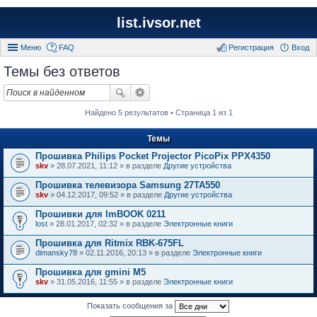
list.ivsor.net
Меню
FAQ
Регистрация
Вход
Темы без ответов
Найдено 5 результатов • Страница 1 из 1
Темы
Прошивка Philips Pocket Projector PicoPix PPX4350
skv
» 28.07.2021, 11:12 » в разделе
Другие устройства
Прошивка телевизора Samsung 27TA550
skv
» 04.12.2017, 09:52 » в разделе
Другие устройства
Прошивки для ImBOOK 0211
lost
» 28.01.2017, 02:32 » в разделе
Электронные книги
Прошивка для Ritmix RBK-675FL
dimansky78
» 02.11.2016, 20:13 » в разделе
Электронные книги
Прошивка для gmini M5
skv
» 31.05.2016, 11:55 » в разделе
Электронные книги
Показать сообщения за