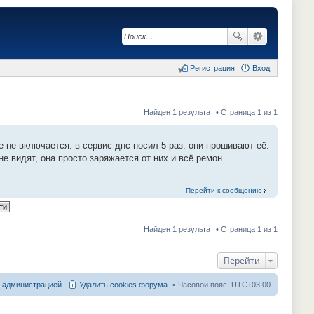
Регистрация
Вход
Найден 1 результат • Страница 1 из 1
 не включается. в сервис днс носил 5 раз. они прошивают её.
 видят, она просто заряжается от них и всё.ремон...
Перейти к сообщению
Найден 1 результат • Страница 1 из 1
Перейти
с администрацией
Удалить cookies форума
Часовой пояс:
UTC+03:00