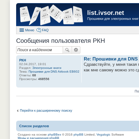
list.ivsor.net
Прошивки для электронных книг 
Меню
FAQ
Сообщения пользователя РКН
Re: Прошивки для DNS 
РКН
Сдравствуйте, у меня такая 
02.04.2017, 19:01
Раздел:
Электронные книги
как мне самому можно это сд
Тема:
Прошивки для DNS Airbook EB602
Ответы:
68
Просмотры:
468556
По
Перейти к расширенному поиску
Список разделов
Создано на основе
phpBBex
© 2016
phpBB
Limited,
Vegalogic
Software
Моды и расширения phpBB