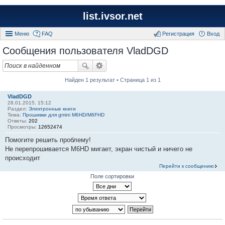
list.ivsor.net
Меню
FAQ
Регистрация
Вход
Сообщения пользователя VladDGD
Найден 1 результат • Страница 1 из 1
VladDGD
28.01.2015, 15:12
Раздел:
Электронные книги
Тема:
Прошивки для gmini M6HD/M6FHD
Ответы:
202
Просмотры:
12652474
Помогите решить проблему!
Не перепрошивается M6HD мигает, экран чистый и ничего не
происходит
Перейти к сообщению
Поле сортировки