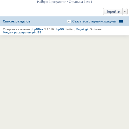
Найден 1 результат • Страница 1 из 1
Перейти
Список разделов
Связаться с администрацией
Создано на основе
phpBBex
© 2016
phpBB
Limited,
Vegalogic
Software
Моды и расширения phpBB