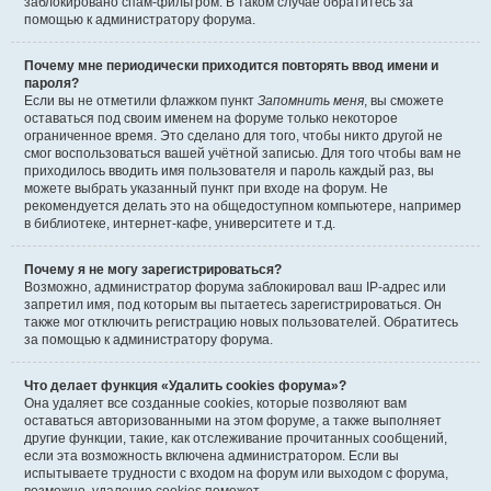
заблокировано спам-фильтром. В таком случае обратитесь за
помощью к администратору форума.
Почему мне периодически приходится повторять ввод имени и
пароля?
Если вы не отметили флажком пункт
Запомнить меня
, вы сможете
оставаться под своим именем на форуме только некоторое
ограниченное время. Это сделано для того, чтобы никто другой не
смог воспользоваться вашей учётной записью. Для того чтобы вам не
приходилось вводить имя пользователя и пароль каждый раз, вы
можете выбрать указанный пункт при входе на форум. Не
рекомендуется делать это на общедоступном компьютере, например
в библиотеке, интернет-кафе, университете и т.д.
Почему я не могу зарегистрироваться?
Возможно, администратор форума заблокировал ваш IP-адрес или
запретил имя, под которым вы пытаетесь зарегистрироваться. Он
также мог отключить регистрацию новых пользователей. Обратитесь
за помощью к администратору форума.
Что делает функция «Удалить cookies форума»?
Она удаляет все созданные cookies, которые позволяют вам
оставаться авторизованными на этом форуме, а также выполняет
другие функции, такие, как отслеживание прочитанных сообщений,
если эта возможность включена администратором. Если вы
испытываете трудности с входом на форум или выходом с форума,