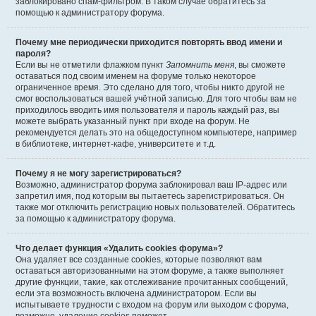
заблокировано спам-фильтром. В таком случае обратитесь за
помощью к администратору форума.
Почему мне периодически приходится повторять ввод имени и
пароля?
Если вы не отметили флажком пункт
Запомнить меня
, вы сможете
оставаться под своим именем на форуме только некоторое
ограниченное время. Это сделано для того, чтобы никто другой не
смог воспользоваться вашей учётной записью. Для того чтобы вам не
приходилось вводить имя пользователя и пароль каждый раз, вы
можете выбрать указанный пункт при входе на форум. Не
рекомендуется делать это на общедоступном компьютере, например
в библиотеке, интернет-кафе, университете и т.д.
Почему я не могу зарегистрироваться?
Возможно, администратор форума заблокировал ваш IP-адрес или
запретил имя, под которым вы пытаетесь зарегистрироваться. Он
также мог отключить регистрацию новых пользователей. Обратитесь
за помощью к администратору форума.
Что делает функция «Удалить cookies форума»?
Она удаляет все созданные cookies, которые позволяют вам
оставаться авторизованными на этом форуме, а также выполняет
другие функции, такие, как отслеживание прочитанных сообщений,
если эта возможность включена администратором. Если вы
испытываете трудности с входом на форум или выходом с форума,