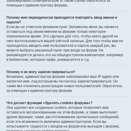
заблокировано спам-фильтром. В таком случае обратитесь за
помощью к администратору форума.
Почему мне периодически приходится повторять ввод имени и
пароля?
Если вы не отметили флажком пункт
Запомнить меня
, вы сможете
оставаться под своим именем на форуме только некоторое
ограниченное время. Это сделано для того, чтобы никто другой не
смог воспользоваться вашей учётной записью. Для того чтобы вам не
приходилось вводить имя пользователя и пароль каждый раз, вы
можете выбрать указанный пункт при входе на форум. Не
рекомендуется делать это на общедоступном компьютере, например
в библиотеке, интернет-кафе, университете и т.д.
Почему я не могу зарегистрироваться?
Возможно, администратор форума заблокировал ваш IP-адрес или
запретил имя, под которым вы пытаетесь зарегистрироваться. Он
также мог отключить регистрацию новых пользователей. Обратитесь
за помощью к администратору форума.
Что делает функция «Удалить cookies форума»?
Она удаляет все созданные cookies, которые позволяют вам
оставаться авторизованными на этом форуме, а также выполняет
другие функции, такие, как отслеживание прочитанных сообщений,
если эта возможность включена администратором. Если вы
испытываете трудности с входом на форум или выходом с форума,