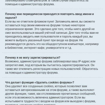
заблокировано спам-фильтром. В таком случае обратитесь за
помощью к администратору форума.
Почему мне периодически приходится повторять ввод имени и
пароля?
Если вы не отметили флажком пункт
Запомнить меня
, вы сможете
оставаться под своим именем на форуме только некоторое
ограниченное время. Это сделано для того, чтобы никто другой не
смог воспользоваться вашей учётной записью. Для того чтобы вам не
приходилось вводить имя пользователя и пароль каждый раз, вы
можете выбрать указанный пункт при входе на форум. Не
рекомендуется делать это на общедоступном компьютере, например
в библиотеке, интернет-кафе, университете и т.д.
Почему я не могу зарегистрироваться?
Возможно, администратор форума заблокировал ваш IP-адрес или
запретил имя, под которым вы пытаетесь зарегистрироваться. Он
также мог отключить регистрацию новых пользователей. Обратитесь
за помощью к администратору форума.
Что делает функция «Удалить cookies форума»?
Она удаляет все созданные cookies, которые позволяют вам
оставаться авторизованными на этом форуме, а также выполняет
другие функции, такие, как отслеживание прочитанных сообщений,
если эта возможность включена администратором. Если вы
испытываете трудности с входом на форум или выходом с форума,