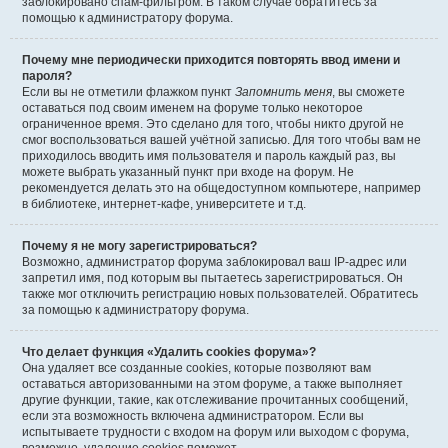
заблокировано спам-фильтром. В таком случае обратитесь за
помощью к администратору форума.
Почему мне периодически приходится повторять ввод имени и
пароля?
Если вы не отметили флажком пункт
Запомнить меня
, вы сможете
оставаться под своим именем на форуме только некоторое
ограниченное время. Это сделано для того, чтобы никто другой не
смог воспользоваться вашей учётной записью. Для того чтобы вам не
приходилось вводить имя пользователя и пароль каждый раз, вы
можете выбрать указанный пункт при входе на форум. Не
рекомендуется делать это на общедоступном компьютере, например
в библиотеке, интернет-кафе, университете и т.д.
Почему я не могу зарегистрироваться?
Возможно, администратор форума заблокировал ваш IP-адрес или
запретил имя, под которым вы пытаетесь зарегистрироваться. Он
также мог отключить регистрацию новых пользователей. Обратитесь
за помощью к администратору форума.
Что делает функция «Удалить cookies форума»?
Она удаляет все созданные cookies, которые позволяют вам
оставаться авторизованными на этом форуме, а также выполняет
другие функции, такие, как отслеживание прочитанных сообщений,
если эта возможность включена администратором. Если вы
испытываете трудности с входом на форум или выходом с форума,