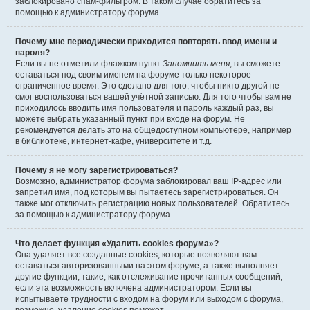
заблокировано спам-фильтром. В таком случае обратитесь за
помощью к администратору форума.
Почему мне периодически приходится повторять ввод имени и
пароля?
Если вы не отметили флажком пункт
Запомнить меня
, вы сможете
оставаться под своим именем на форуме только некоторое
ограниченное время. Это сделано для того, чтобы никто другой не
смог воспользоваться вашей учётной записью. Для того чтобы вам не
приходилось вводить имя пользователя и пароль каждый раз, вы
можете выбрать указанный пункт при входе на форум. Не
рекомендуется делать это на общедоступном компьютере, например
в библиотеке, интернет-кафе, университете и т.д.
Почему я не могу зарегистрироваться?
Возможно, администратор форума заблокировал ваш IP-адрес или
запретил имя, под которым вы пытаетесь зарегистрироваться. Он
также мог отключить регистрацию новых пользователей. Обратитесь
за помощью к администратору форума.
Что делает функция «Удалить cookies форума»?
Она удаляет все созданные cookies, которые позволяют вам
оставаться авторизованными на этом форуме, а также выполняет
другие функции, такие, как отслеживание прочитанных сообщений,
если эта возможность включена администратором. Если вы
испытываете трудности с входом на форум или выходом с форума,