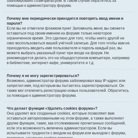
заблокировано спам-фильтром. В таком случае обратитесь за
помощью к администратору форума.
Почему мне периодически приходится повторять ввод имени и
пароля?
Если вы не отметили флажком пункт
Запомнить меня
, вы сможете
оставаться под своим именем на форуме только некоторое
ограниченное время. Это сделано для того, чтобы никто другой не
смог воспользоваться вашей учётной записью. Для того чтобы вам не
приходилось вводить имя пользователя и пароль каждый раз, вы
можете выбрать указанный пункт при входе на форум. Не
рекомендуется делать это на общедоступном компьютере, например
в библиотеке, интернет-кафе, университете и т.д.
Почему я не могу зарегистрироваться?
Возможно, администратор форума заблокировал ваш IP-адрес или
запретил имя, под которым вы пытаетесь зарегистрироваться. Он
также мог отключить регистрацию новых пользователей. Обратитесь
за помощью к администратору форума.
Что делает функция «Удалить cookies форума»?
Она удаляет все созданные cookies, которые позволяют вам
оставаться авторизованными на этом форуме, а также выполняет
другие функции, такие, как отслеживание прочитанных сообщений,
если эта возможность включена администратором. Если вы
испытываете трудности с входом на форум или выходом с форума,